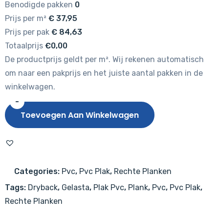
Benodigde pakken
0
Prijs per m²
€
37,95
Prijs per pak
€
84,63
Totaalprijs
€0,00
De productprijs geldt per m². Wij rekenen automatisch
om naar een pakprijs en het juiste aantal pakken in de
winkelwagen.
-
Gelasta
Toevoegen Aan Winkelwagen
Vario
4900
(dryback)
Prestige
Categories:
Pvc
,
Pvc Plak
,
Rechte Planken
Oak
Tags:
Dryback
,
Gelasta
,
Plak Pvc
,
Plank
,
Pvc
,
Pvc Plak
,
Naturel
Rechte Planken
aantal