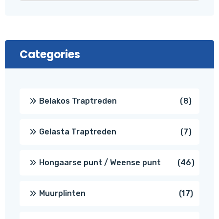
Categories
8
Belakos Traptreden
8
produc
7
Gelasta Traptreden
7
produc
46
Hongaarse punt / Weense punt
46
produ
17
Muurplinten
17
produc