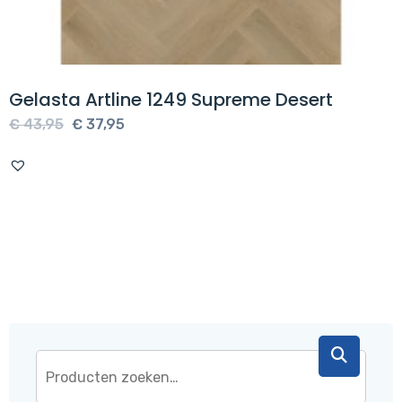
Gelasta Artline 1249 Supreme Desert
Oorspronkelijke
Huidige
€
43,95
€
37,95
prijs
prijs
was:
is:
€ 43,95.
€ 37,95.