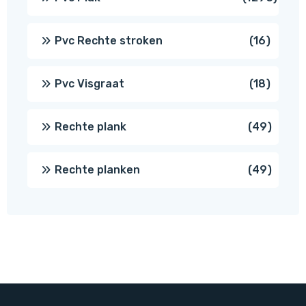
prod
16
Pvc Rechte stroken
16
produc
18
Pvc Visgraat
18
produc
49
Rechte plank
49
produ
49
Rechte planken
49
produ