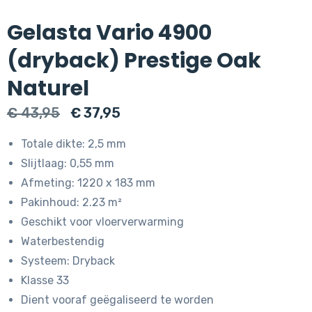
Gelasta Vario 4900
(dryback) Prestige Oak
Naturel
Oorspronkelijke
Huidige
€
43,95
€
37,95
prijs
prijs
Totale dikte: 2,5 mm
was:
is:
Slijtlaag: 0,55 mm
€ 43,95.
€ 37,95.
Afmeting: 1220 x 183 mm
Pakinhoud: 2.23 m²
Geschikt voor vloerverwarming
Waterbestendig
Systeem: Dryback
Klasse 33
Dient vooraf geëgaliseerd te worden