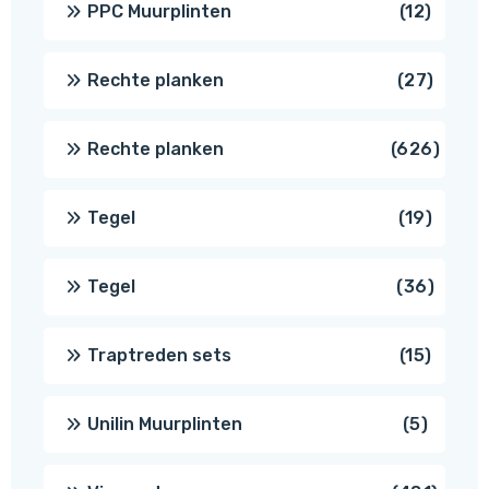
12
PPC Muurplinten
12
produc
27
Rechte planken
27
produ
626
Rechte planken
626
produ
19
Tegel
19
produc
36
Tegel
36
produ
15
Traptreden sets
15
produc
5
Unilin Muurplinten
5
produc