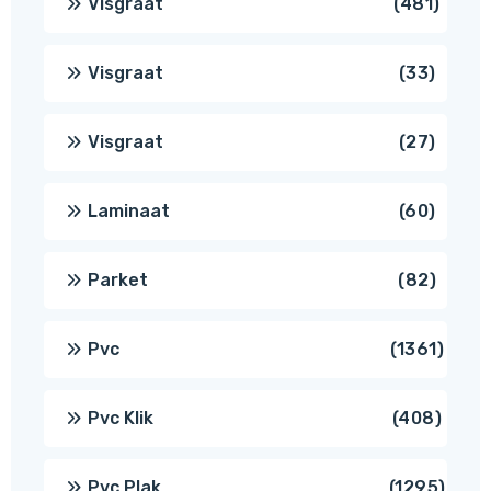
481
Visgraat
481
produ
33
Visgraat
33
produ
27
Visgraat
27
produ
60
Laminaat
60
produ
82
Parket
82
produ
1361
Pvc
1361
produ
408
Pvc Klik
408
produ
1295
Pvc Plak
1295