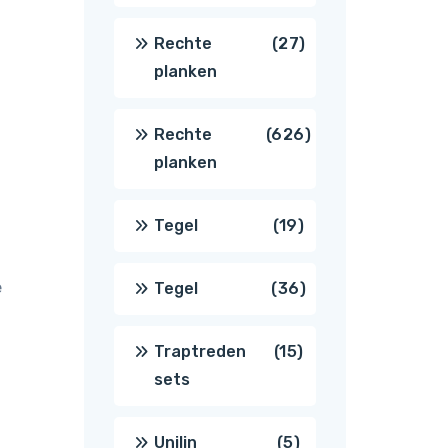
producten
27
Rechte
27
planken
producten
626
Rechte
626
planken
producten
19
Tegel
19
producten
e
36
Tegel
36
producten
15
Traptreden
15
sets
producten
5
Unilin
5