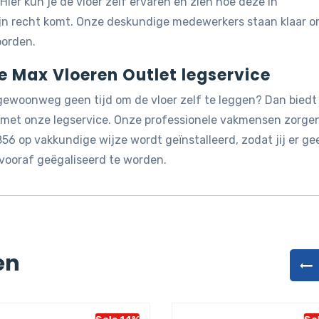
 Hier kun je de vloer zelf ervaren en zien hoe deze in
ijn recht komt. Onze deskundige medewerkers staan klaar 
oorden.
de Max Vloeren Outlet legservice
 gewoonweg geen tijd om de vloer zelf te leggen? Dan biedt
g met onze legservice. Onze professionele vakmensen zorge
56 op vakkundige wijze wordt geïnstalleerd, zodat jij er ge
vooraf geëgaliseerd te worden.
en
Sale 14%
Sa