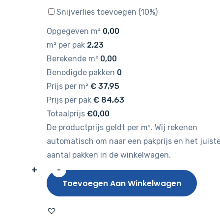
Snijverlies toevoegen (10%)
Opgegeven m²
0,00
m² per pak
2,23
Berekende m²
0,00
Benodigde pakken
0
Prijs per m²
€
37,95
Prijs per pak
€
84,63
Totaalprijs
€0,00
De productprijs geldt per m². Wij rekenen
automatisch om naar een pakprijs en het juist
aantal pakken in de winkelwagen.
+
-
Hebeta
Toevoegen Aan Winkelwagen
Chablis
XL
Plank