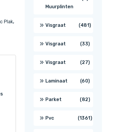
Muurplinten
producten
c Plak
,
481
Visgraat
481
producten
33
Visgraat
33
producten
27
Visgraat
27
producten
60
Laminaat
60
is
producten
82
Parket
82
producten
1361
Pvc
1361