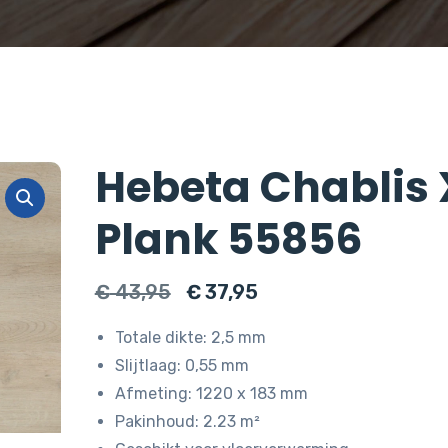
Hebeta Chablis 
Plank 55856
Oorspronkelijke
Huidige
€
43,95
€
37,95
prijs
prijs
Totale dikte: 2,5 mm
was:
is:
Slijtlaag: 0,55 mm
€ 43,95.
€ 37,95.
Afmeting: 1220 x 183 mm
Pakinhoud: 2.23 m²