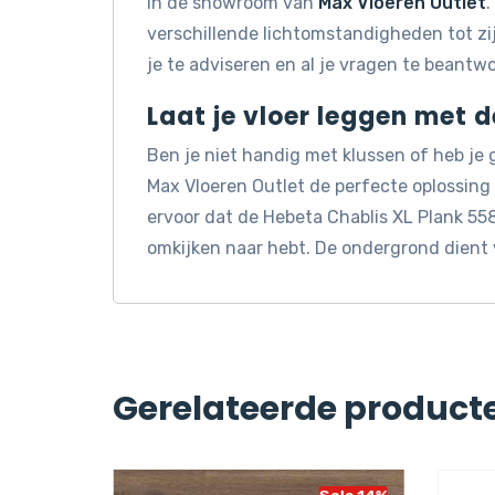
in de showroom van
Max Vloeren Outlet
.
verschillende lichtomstandigheden tot z
je te adviseren en al je vragen te beantw
Laat je vloer leggen met 
Ben je niet handig met klussen of heb je
Max Vloeren Outlet de perfecte oplossin
ervoor dat de Hebeta Chablis XL Plank 558
omkijken naar hebt. De ondergrond dient 
Gerelateerde product
Sale 14%
Sale 14%