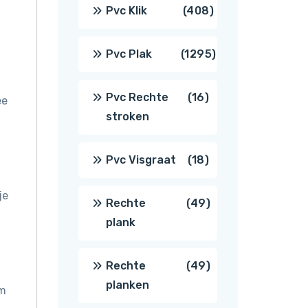
producten
408
Pvc Klik
408
producten
1295
Pvc Plak
1295
producten
16
Pvc Rechte
16
ee
stroken
producten
18
Pvc Visgraat
18
producten
je
49
Rechte
49
plank
producten
49
Rechte
49
planken
om
producten