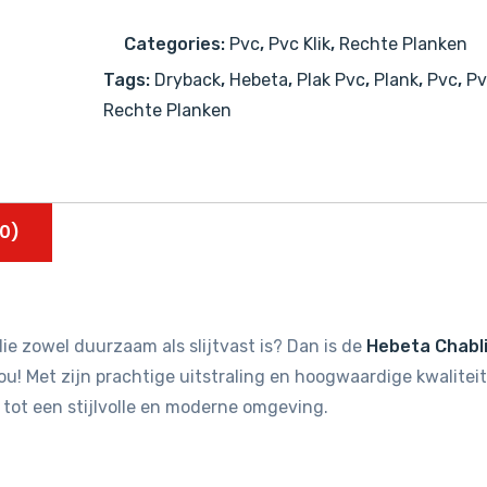
55856
Categories:
Pvc
,
Pvc Klik
,
Rechte Planken
aantal
Tags:
Dryback
,
Hebeta
,
Plak Pvc
,
Plank
,
Pvc
,
Pv
Rechte Planken
0)
ie zowel duurzaam als slijtvast is? Dan is de
Hebeta Chabl
u! Met zijn prachtige uitstraling en hoogwaardige kwaliteit
 tot een stijlvolle en moderne omgeving.