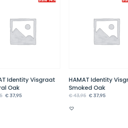
T Identity Visgraat
HAMAT Identity Visg
ral Oak
Smoked Oak
Oorspronkelijke
Huidige
Oorspronkelijke
Huidige
5
€
37,95
€
43,95
€
37,95
prijs
prijs
prijs
prijs
was:
is:
was:
is:
€ 43,95.
€ 37,95.
€ 43,95.
€ 37,95.