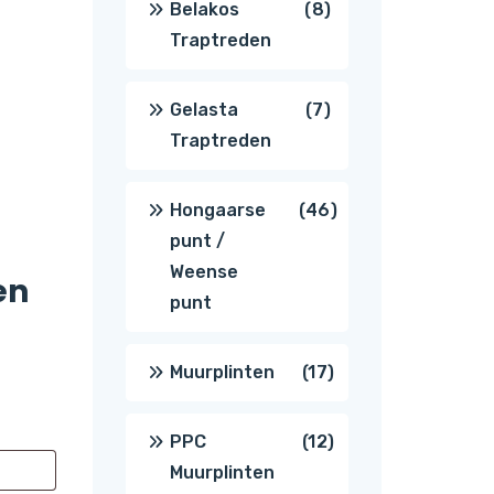
8
Belakos
8
Traptreden
producten
7
Gelasta
7
Traptreden
producten
46
Hongaarse
46
punt /
producten
Weense
en
punt
17
Muurplinten
17
producten
12
PPC
12
Muurplinten