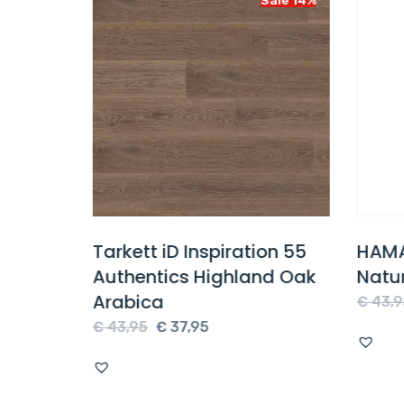
on 55
Tarkett iD Inspiration 55
HAMA
nd Oak
Authentics Highland Oak
Natu
Arabica
€
43,9
e
Oorspronkelijke
Huidige
€
43,95
€
37,95
prijs
prijs
was:
is:
€ 43,95.
€ 37,95.