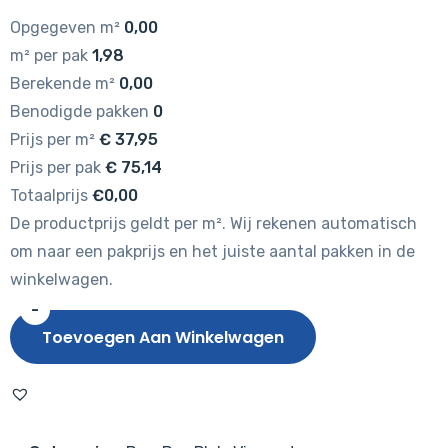
Opgegeven m²
0,00
m² per pak
1,98
Berekende m²
0,00
Benodigde pakken
0
Prijs per m²
€
37,95
Prijs per pak
€
75,14
Totaalprijs
€0,00
De productprijs geldt per m². Wij rekenen automatisch
om naar een pakprijs en het juiste aantal pakken in de
winkelwagen.
-
Hebeta
Toevoegen Aan Winkelwagen
Chapelle
Visgraat
XL
77842