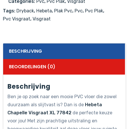
Categories:
Pvc
,
Pvc Plak
,
Visgraat
aantal
Tags:
Dryback
,
Hebeta
,
Plak Pvc
,
Pvc
,
Pvc Plak
,
Pvc Visgraat
,
Visgraat
BESCHRIJVING
BEOORDELINGEN (0)
Beschrijving
Ben je op zoek naar een mooie PVC vloer die zowel
duurzaam als slijtvast is? Dan is de
Hebeta
Chapelle Visgraat XL 77842
de perfecte keuze
voor jou! Met zijn prachtige uitstraling en
hoogwaardige kwaliteit zal deze vloer jouw ruimte