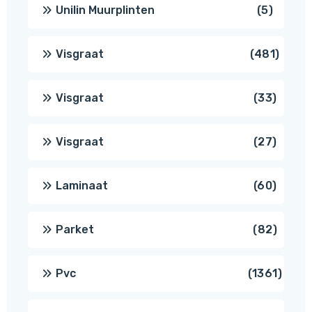
produc
5
Unilin Muurplinten
5
produc
481
Visgraat
481
produ
33
Visgraat
33
produ
27
Visgraat
27
produ
60
Laminaat
60
produ
82
Parket
82
produ
1361
Pvc
1361
produ