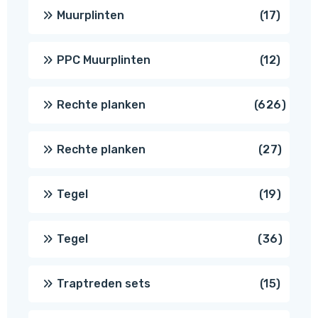
produ
17
Muurplinten
17
produc
12
PPC Muurplinten
12
produc
626
Rechte planken
626
produ
27
Rechte planken
27
produ
19
Tegel
19
produc
36
Tegel
36
produ
15
Traptreden sets
15