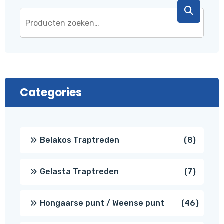
Categories
8
Belakos Traptreden
8
produc
7
Gelasta Traptreden
7
produc
46
Hongaarse punt / Weense punt
46