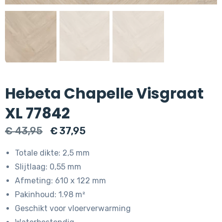
Hebeta Chapelle Visgraat
XL 77842
Oorspronkelijke
Huidige
€
43,95
€
37,95
prijs
prijs
Totale dikte: 2,5 mm
was:
is:
Slijtlaag: 0,55 mm
€ 43,95.
€ 37,95.
Afmeting: 610 x 122 mm
Pakinhoud: 1.98 m²
Geschikt voor vloerverwarming