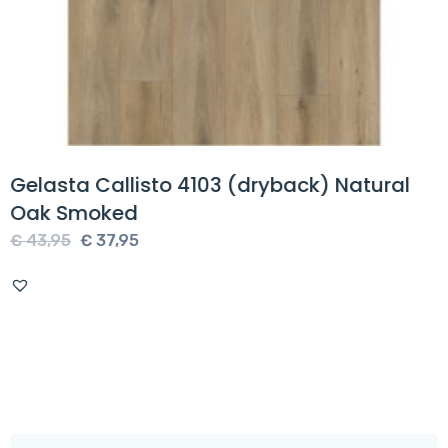
Gelasta Callisto 4103 (dryback) Natural
Oak Smoked
Oorspronkelijke
Huidige
€
43,95
€
37,95
prijs
prijs
was:
is:
€ 43,95.
€ 37,95.