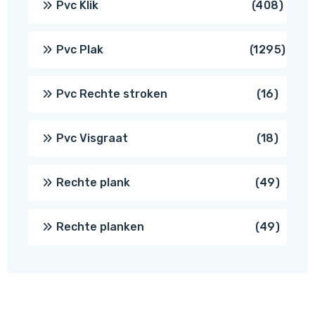
408
Pvc Klik
408
produ
1295
Pvc Plak
1295
prod
16
Pvc Rechte stroken
16
produc
18
Pvc Visgraat
18
produc
49
Rechte plank
49
produ
49
Rechte planken
49
produ