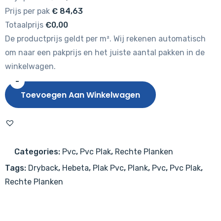
Prijs per pak
€
84,63
Totaalprijs
€0,00
De productprijs geldt per m². Wij rekenen automatisch
om naar een pakprijs en het juiste aantal pakken in de
winkelwagen.
-
Hebeta
Toevoegen Aan Winkelwagen
Clermont
XL
Plank
54823
Categories:
Pvc
,
Pvc Plak
,
Rechte Planken
aantal
Tags:
Dryback
,
Hebeta
,
Plak Pvc
,
Plank
,
Pvc
,
Pvc Plak
,
Rechte Planken