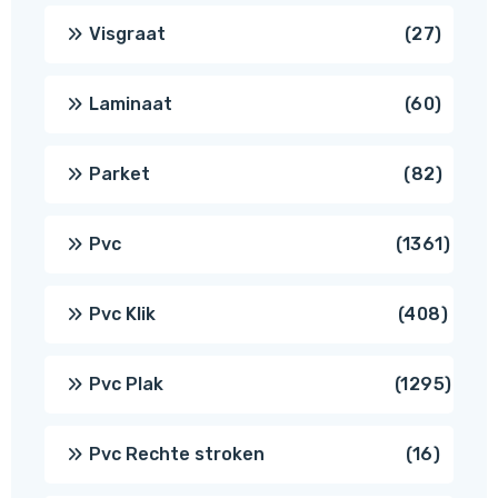
produ
27
Visgraat
27
produ
60
Laminaat
60
produ
82
Parket
82
produ
1361
Pvc
1361
produ
408
Pvc Klik
408
produ
1295
Pvc Plak
1295
prod
16
Pvc Rechte stroken
16