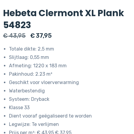
Hebeta Clermont XL Plank
54823
Oorspronkelijke
Huidige
€
43,95
€
37,95
prijs
prijs
Totale dikte: 2,5 mm
was:
is:
Slijtlaag: 0,55 mm
€ 43,95.
€ 37,95.
Afmeting: 1220 x 183 mm
Pakinhoud: 2.23 m²
Geschikt voor vloerverwarming
Waterbestendig
Systeem: Dryback
Klasse 33
Dient vooraf geëgaliseerd te worden
Legwijze: Te verlijmen
Prijs per m²: € 43.95 € 37.95