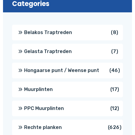
Categories
8
Belakos Traptreden
8
produc
7
Gelasta Traptreden
7
produc
46
Hongaarse punt / Weense punt
46
produ
17
Muurplinten
17
produc
12
PPC Muurplinten
12
produc
626
Rechte planken
626