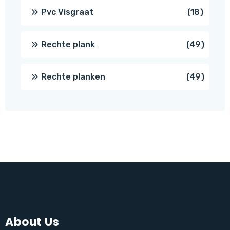
produc
18
Pvc Visgraat
18
produc
49
Rechte plank
49
produ
49
Rechte planken
49
produ
About Us