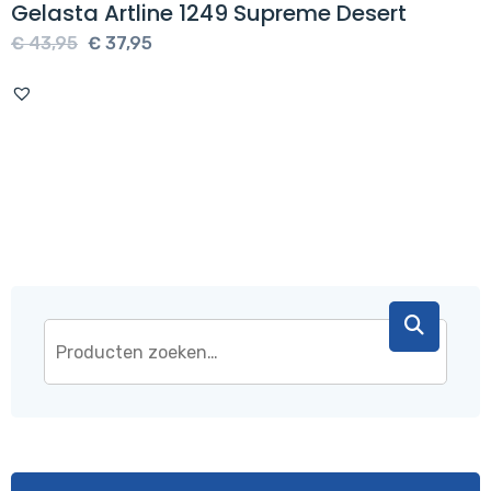
Gelasta Artline 1249 Supreme Desert
Oorspronkelijke
Huidige
€
43,95
€
37,95
prijs
prijs
was:
is:
€ 43,95.
€ 37,95.