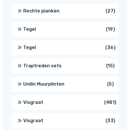
produ
27
Rechte planken
27
produ
19
Tegel
19
produc
36
Tegel
36
produ
15
Traptreden sets
15
produc
5
Unilin Muurplinten
5
produc
481
Visgraat
481
produ
33
Visgraat
33