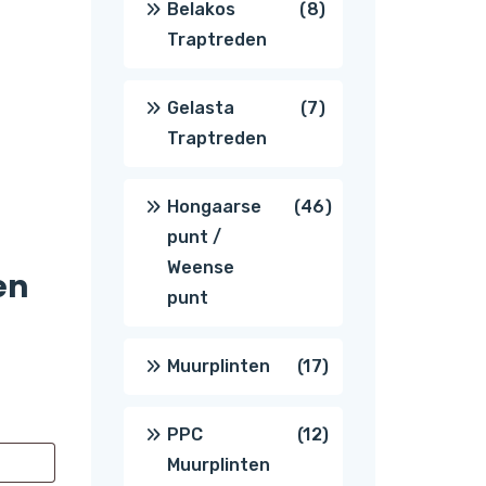
8
Belakos
8
Traptreden
producten
7
Gelasta
7
Traptreden
producten
46
Hongaarse
46
punt /
producten
Weense
en
punt
17
Muurplinten
17
producten
12
PPC
12
Muurplinten