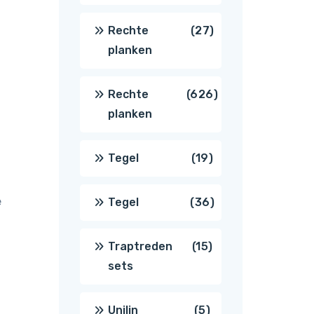
producten
27
Rechte
27
planken
producten
626
Rechte
626
planken
producten
19
Tegel
19
producten
e
36
Tegel
36
producten
15
Traptreden
15
sets
producten
5
Unilin
5