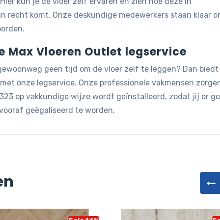
 Hier kun je de vloer zelf ervaren en zien hoe deze in
ijn recht komt. Onze deskundige medewerkers staan klaar 
oorden.
de Max Vloeren Outlet legservice
 gewoonweg geen tijd om de vloer zelf te leggen? Dan biedt
g met onze legservice. Onze professionele vakmensen zorge
23 op vakkundige wijze wordt geïnstalleerd, zodat jij er g
vooraf geëgaliseerd te worden.
en
Sale 14%
Sa