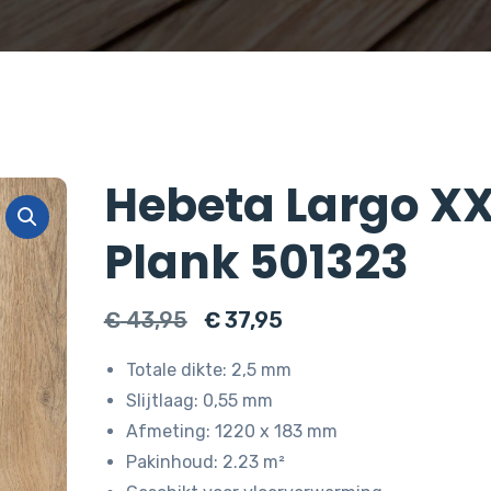
Hebeta Largo X
Plank 501323
Oorspronkelijke
Huidige
€
43,95
€
37,95
prijs
prijs
Totale dikte: 2,5 mm
was:
is:
Slijtlaag: 0,55 mm
€ 43,95.
€ 37,95.
Afmeting: 1220 x 183 mm
Pakinhoud: 2.23 m²