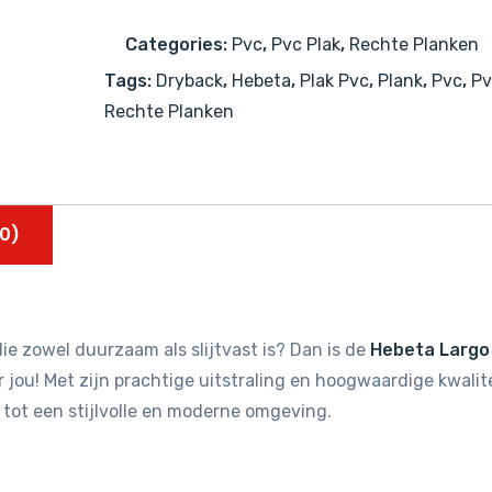
501323
Categories:
Pvc
,
Pvc Plak
,
Rechte Planken
aantal
Tags:
Dryback
,
Hebeta
,
Plak Pvc
,
Plank
,
Pvc
,
Pv
Rechte Planken
0)
ie zowel duurzaam als slijtvast is? Dan is de
Hebeta Largo
jou! Met zijn prachtige uitstraling en hoogwaardige kwalit
 tot een stijlvolle en moderne omgeving.