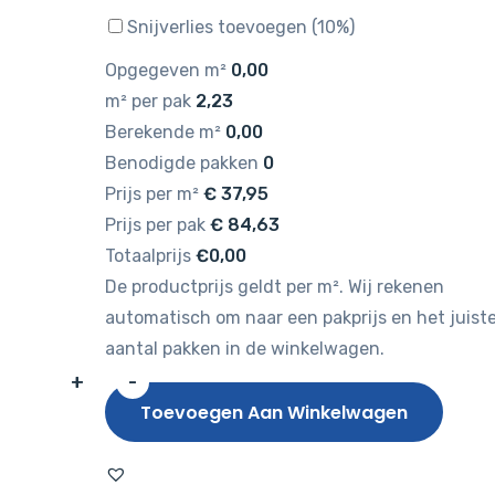
Snijverlies toevoegen (10%)
Opgegeven m²
0,00
m² per pak
2,23
Berekende m²
0,00
Benodigde pakken
0
Prijs per m²
€
37,95
Prijs per pak
€
84,63
Totaalprijs
€0,00
De productprijs geldt per m². Wij rekenen
automatisch om naar een pakprijs en het juist
aantal pakken in de winkelwagen.
+
-
Hebeta
Toevoegen Aan Winkelwagen
Largo
XXL
Plank