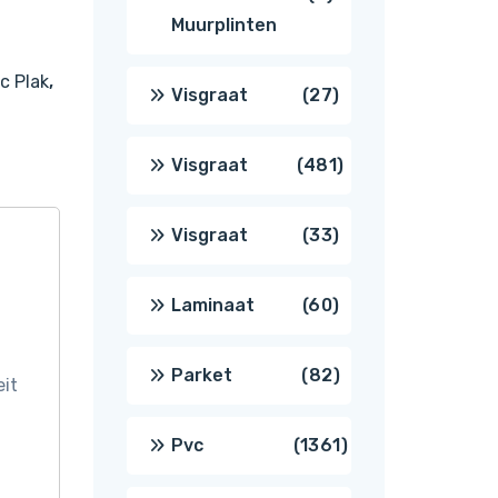
Muurplinten
producten
c Plak
,
27
Visgraat
27
producten
481
Visgraat
481
producten
33
Visgraat
33
producten
60
Laminaat
60
producten
82
Parket
82
eit
producten
1361
Pvc
1361