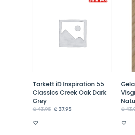
2500
Tarkett iD Inspiration 55
Gela
light
Classics Creek Oak Dark
Visg
Grey
Natu
e
Oorspronkelijke
Huidige
€
43,95
€
37,95
€
43,9
prijs
prijs
was:
is:
€ 43,95.
€ 37,95.