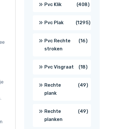
producten
408
Pvc Klik
408
producten
1295
Pvc Plak
1295
producten
16
Pvc Rechte
16
mee
stroken
producten
18
Pvc Visgraat
18
producten
je
49
Rechte
49
plank
.
producten
49
Rechte
49
planken
om
producten