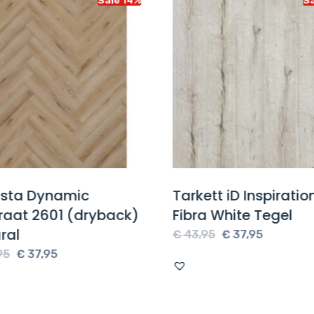
sta Dynamic
Tarkett iD Inspiratio
raat 2601 (dryback)
Fibra White Tegel
ral
Oorspronkelijke
Huidige
€
43,95
€
37,95
Oorspronkelijke
Huidige
prijs
prijs
5
€
37,95
prijs
prijs
was:
is:
was:
is:
€ 43,95.
€ 37,95.
€ 43,95.
€ 37,95.