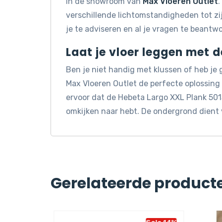
in de showroom van
Max Vloeren Outlet
.
verschillende lichtomstandigheden tot z
je te adviseren en al je vragen te beantw
Laat je vloer leggen met 
Ben je niet handig met klussen of heb je
Max Vloeren Outlet de perfecte oplossin
ervoor dat de Hebeta Largo XXL Plank 5013
omkijken naar hebt. De ondergrond dient 
Gerelateerde product
Sale 14%
Sale 14%