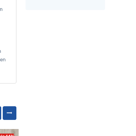
om
n
een
le 14%
Sale 14%