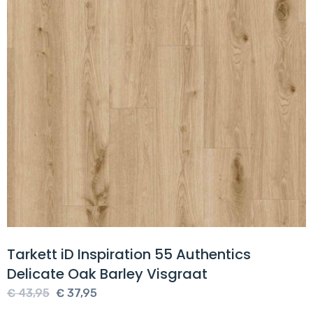
Tarkett iD Inspiration 55 Authentics
Delicate Oak Barley Visgraat
Oorspronkelijke
Huidige
€
43,95
€
37,95
prijs
prijs