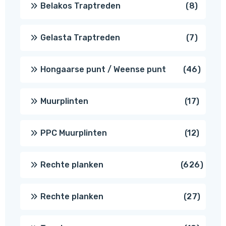
8
Belakos Traptreden
8
produc
7
Gelasta Traptreden
7
produc
46
Hongaarse punt / Weense punt
46
produ
17
Muurplinten
17
produc
12
PPC Muurplinten
12
produc
626
Rechte planken
626
produ
27
Rechte planken
27
produ