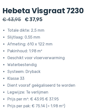
Hebeta Visgraat 7230
Oorspronkelijke
Huidige
€
43,95
€
37,95
prijs
prijs
Totale dikte: 2,5 mm
was:
is:
Slijtlaag: 0,55 mm
€ 43,95.
€ 37,95.
Afmeting: 610 x 122 mm
Pakinhoud: 1.98 m²
Geschikt voor vloerverwarming
Waterbestendig
Systeem: Dryback
Klasse 33
Dient vooraf geëgaliseerd te worden
Legwijze: Te verlijmen
Prijs per m²: € 43.95 € 37.95
Prijs per pak: € 75.14 (= 1.98 m²)