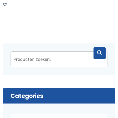
was:
is:
€ 43,95.
€ 37,95.
Categories