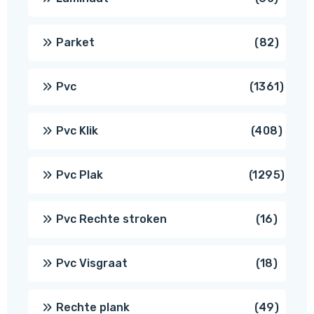
produ
82
Parket
82
produ
1361
Pvc
1361
produ
408
Pvc Klik
408
produ
1295
Pvc Plak
1295
prod
16
Pvc Rechte stroken
16
produc
18
Pvc Visgraat
18
produc
49
Rechte plank
49