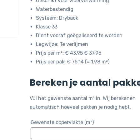
Geschikt voor vloerverwarming
Waterbestendig
Systeem: Dryback
Klasse 33
Dient vooraf geëgaliseerd te worden
Legwijze: Te verlijmen
Prijs per m²: € 43.95 € 37.95
Prijs per pak: € 75.14 (= 1.98 m²)
Bereken je aantal pakk
Vul het gewenste aantal m² in. Wij berekenen
automatisch hoeveel pakken je nodig hebt.
Gewenste oppervlakte (m²)