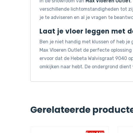
in de showroom van
Max Vloeren Outlet
.
verschillende lichtomstandigheden tot z
je te adviseren en al je vragen te beantw
Laat je vloer leggen met 
Ben je niet handig met klussen of heb je
Max Vloeren Outlet de perfecte oplossin
ervoor dat de Hebeta Walvisgraat 9040 op 
omkijken naar hebt. De ondergrond dient 
Gerelateerde product
Sale 14%
Sale 14%