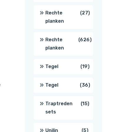
producten
27
Rechte
27
planken
producten
626
Rechte
626
planken
producten
19
Tegel
19
producten
e
36
Tegel
36
producten
15
Traptreden
15
sets
producten
5
Unilin
5