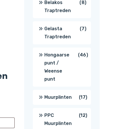
8
Belakos
8
Traptreden
producten
7
Gelasta
7
Traptreden
producten
46
Hongaarse
46
punt /
producten
Weense
en
punt
17
Muurplinten
17
producten
12
PPC
12
Muurplinten