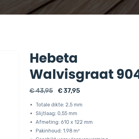
Hebeta
Walvisgraat 90
Oorspronkelijke
Huidige
€
43,95
€
37,95
prijs
prijs
Totale dikte: 2,5 mm
was:
is:
Slijtlaag: 0,55 mm
€ 43,95.
€ 37,95.
Afmeting: 610 x 122 mm
Pakinhoud: 1.98 m²