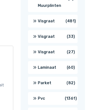
Muurplinten
producten
481
Visgraat
481
producten
33
Visgraat
33
producten
27
Visgraat
27
producten
60
Laminaat
60
producten
82
Parket
82
eit
producten
1361
Pvc
1361