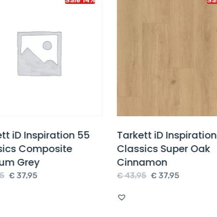
tt iD Inspiration 55
Tarkett iD Inspiratio
sics Composite
Classics Super Oak
um Grey
Cinnamon
Oorspronkelijke
Huidige
Oorspronkelijke
Huidige
5
€
37,95
€
43,95
€
37,95
prijs
prijs
prijs
prijs
was:
is:
was:
is:
€ 43,95.
€ 37,95.
€ 43,95.
€ 37,95.