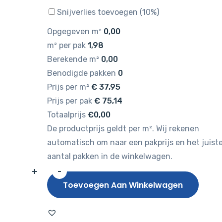
Snijverlies toevoegen (10%)
Opgegeven m²
0,00
m² per pak
1,98
Berekende m²
0,00
Benodigde pakken
0
Prijs per m²
€
37,95
Prijs per pak
€
75,14
Totaalprijs
€0,00
De productprijs geldt per m². Wij rekenen
automatisch om naar een pakprijs en het juist
aantal pakken in de winkelwagen.
+
-
Hebeta
Toevoegen Aan Winkelwagen
Walvisgraat
9040
aantal