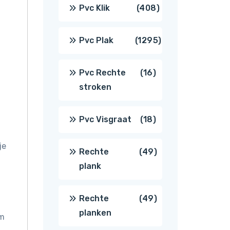
producten
408
Pvc Klik
408
producten
1295
Pvc Plak
1295
producten
16
Pvc Rechte
16
stroken
producten
18
Pvc Visgraat
18
producten
je
49
Rechte
49
plank
producten
49
Rechte
49
planken
om
producten