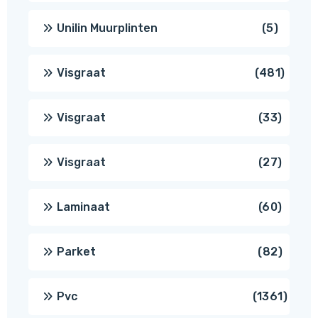
produc
5
Unilin Muurplinten
5
produc
481
Visgraat
481
produ
33
Visgraat
33
produ
27
Visgraat
27
produ
60
Laminaat
60
produ
82
Parket
82
produ
1361
Pvc
1361