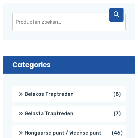
Categories
8
Belakos Traptreden
8
produc
7
Gelasta Traptreden
7
produc
46
Hongaarse punt / Weense punt
46