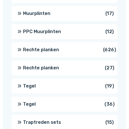
produ
17
Muurplinten
17
produc
12
PPC Muurplinten
12
produc
626
Rechte planken
626
produ
27
Rechte planken
27
produ
19
Tegel
19
produc
36
Tegel
36
produ
15
Traptreden sets
15