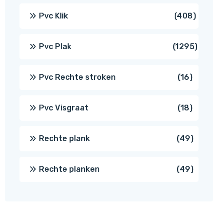
produ
408
Pvc Klik
408
produ
1295
Pvc Plak
1295
prod
16
Pvc Rechte stroken
16
produc
18
Pvc Visgraat
18
produc
49
Rechte plank
49
produ
49
Rechte planken
49
produ