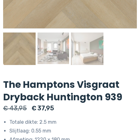
The Hamptons Visgraat
Dryback Huntington 939
Oorspronkelijke
Huidige
€
43,95
€
37,95
prijs
prijs
Totale dikte: 2.5 mm
was:
is:
Slijtlaag: 0.55 mm
€ 43,95.
€ 37,95.
Afmeting: 1220 x 180 mm