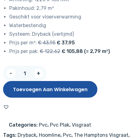
Pakinhoud: 2,79 m²
Geschikt voor vloerverwarming
Waterbestendig
Systeem: Dryback (verlijmd)
Prijs per m²:
€ 43,95
€ 37,95
Prijs per pak:
€ 122,62
€ 105,88 (= 2,79 m²)
The
-
+
Hamptons
Visgraat
Toevoegen Aan Winkelwagen
Dryback
Huntington
939
aantal
Categories:
Pvc
,
Pvc Plak
,
Visgraat
Tags:
Dryback
,
Hoomline
,
Pvc
,
The Hamptons Visgraat
,