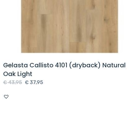
Gelasta Callisto 4101 (dryback) Natural
Oak Light
Oorspronkelijke
Huidige
€
43,95
€
37,95
prijs
prijs
was:
is:
€ 43,95.
€ 37,95.