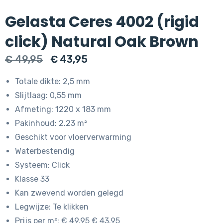
Gelasta Ceres 4002 (rigid
click) Natural Oak Brown
Oorspronkelijke
Huidige
€
49,95
€
43,95
prijs
prijs
Totale dikte: 2,5 mm
was:
is:
Slijtlaag: 0,55 mm
€ 49,95.
€ 43,95.
Afmeting: 1220 x 183 mm
Pakinhoud: 2.23 m²
Geschikt voor vloerverwarming
Waterbestendig
Systeem: Click
Klasse 33
Kan zwevend worden gelegd
Legwijze: Te klikken
Prijs per m²: € 49.95 € 43.95