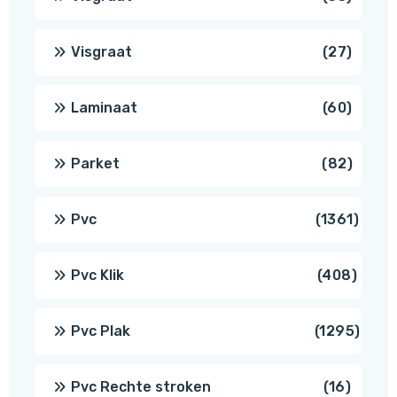
produ
27
Visgraat
27
produ
60
Laminaat
60
produ
82
Parket
82
produ
1361
Pvc
1361
produ
408
Pvc Klik
408
produ
1295
Pvc Plak
1295
prod
16
Pvc Rechte stroken
16