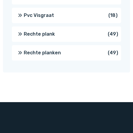
produc
18
Pvc Visgraat
18
produc
49
Rechte plank
49
produ
49
Rechte planken
49
produ