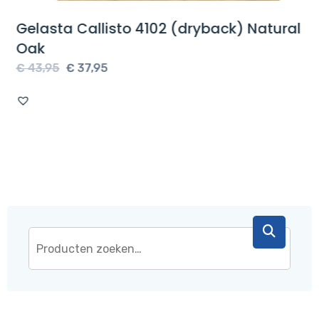
Gelasta Callisto 4102 (dryback) Natural
Oak
Oorspronkelijke
Huidige
€
43,95
€
37,95
prijs
prijs
was:
is:
€ 43,95.
€ 37,95.