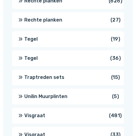
626
Rechte planken
626
produ
27
Rechte planken
27
produ
19
Tegel
19
produc
36
Tegel
36
produ
15
Traptreden sets
15
produc
5
Unilin Muurplinten
5
produc
481
Visgraat
481
produ
33
Visgraat
33