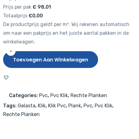
Prijs per pak
€
98,01
Totaalprijs
€0,00
De productprijs geldt per m². Wij rekenen automatisch
om naar een pakprijs en het juiste aantal pakken in de
winkelwagen.
-
Gelasta
Toevoegen Aan Winkelwagen
Ceres
4002
(rigid
click)
Categories:
Pvc
,
Pvc Klik
,
Rechte Planken
Natural
Tags:
Gelasta
,
Klik
,
Klik Pvc
,
Plank
,
Pvc
,
Pvc Klik
,
Oak
Rechte Planken
Brown
aantal