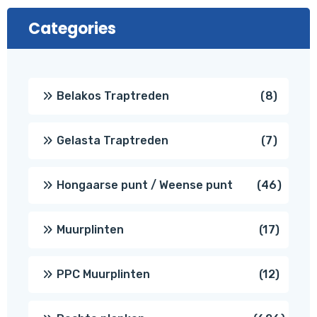
Categories
8
Belakos Traptreden
8
produc
7
Gelasta Traptreden
7
produc
46
Hongaarse punt / Weense punt
46
produ
17
Muurplinten
17
produc
12
PPC Muurplinten
12
produc