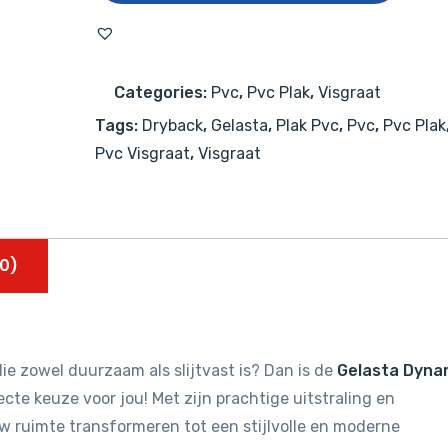
Visgraat
2003
Natural
Categories:
Pvc
,
Pvc Plak
,
Visgraat
Oak
Tags:
Dryback
,
Gelasta
,
Plak Pvc
,
Pvc
,
Pvc Plak
Grey
Pvc Visgraat
,
Visgraat
aantal
0)
ie zowel duurzaam als slijtvast is? Dan is de
Gelasta Dyna
cte keuze voor jou! Met zijn prachtige uitstraling en
uw ruimte transformeren tot een stijlvolle en moderne