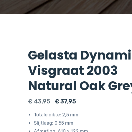
Gelasta Dynami
Visgraat 2003
Natural Oak Gre
Oorspronkelijke
Huidige
€
43,95
€
37,95
prijs
prijs
Totale dikte: 2,5 mm
was:
is:
Slijtlaag: 0,55 mm
€ 43,95.
€ 37,95.
Afmeting: 610 x 122 mm