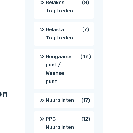
8
Belakos
8
Traptreden
producten
7
Gelasta
7
Traptreden
producten
46
Hongaarse
46
punt /
producten
Weense
punt
en
17
Muurplinten
17
producten
12
PPC
12
Muurplinten