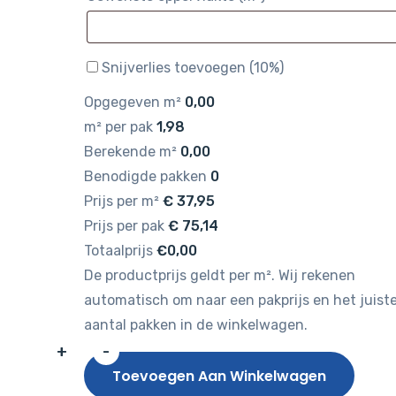
Snijverlies toevoegen (10%)
Opgegeven m²
0,00
m² per pak
1,98
Berekende m²
0,00
Benodigde pakken
0
Prijs per m²
€
37,95
Prijs per pak
€
75,14
Totaalprijs
€0,00
De productprijs geldt per m². Wij rekenen
automatisch om naar een pakprijs en het juist
aantal pakken in de winkelwagen.
+
-
Gelasta
Toevoegen Aan Winkelwagen
Dynamic