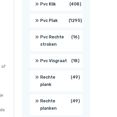
producten
408
Pvc Klik
408
producten
1295
Pvc Plak
1295
producten
16
Pvc Rechte
16
stroken
producten
18
Pvc Visgraat
18
 of
producten
49
Rechte
49
plank
producten
je
49
Rechte
49
planken
 de
producten