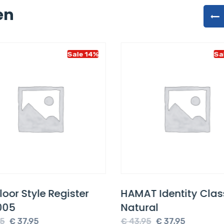
en
Sale 14%
Sa
loor Style Register
HAMAT Identity Clas
005
Natural
Oorspronkelijke
Huidige
Oorspronkelijke
Huidige
5
€
37,95
€
43,95
€
37,95