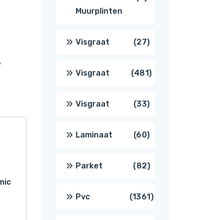
Muurplinten
producten
27
Visgraat
27
,
producten
481
Visgraat
481
producten
33
Visgraat
33
producten
60
Laminaat
60
producten
82
Parket
82
mic
producten
1361
Pvc
1361