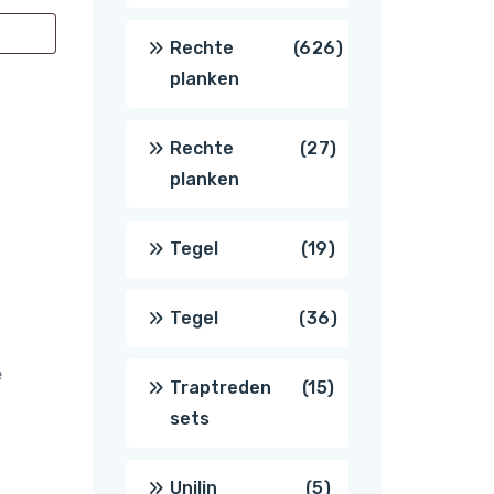
producten
626
Rechte
626
planken
producten
27
Rechte
27
planken
producten
19
Tegel
19
producten
36
Tegel
36
e
producten
15
Traptreden
15
sets
producten
5
Unilin
5