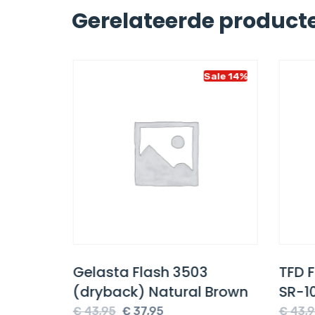
Gerelateerde product
Sale 14%
Sale 14%
100
Gelasta Flash 3503
TFD F
 Oak
(dryback) Natural Brown
SR-1
Oorspronkelijke
Huidige
€
43,95
€
37,95
€
43,9