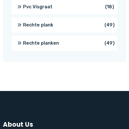
produc
18
Pvc Visgraat
18
produc
49
Rechte plank
49
produ
49
Rechte planken
49
produ
About Us