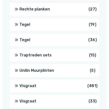
produ
27
Rechte planken
27
produ
19
Tegel
19
produc
36
Tegel
36
produ
15
Traptreden sets
15
produc
5
Unilin Muurplinten
5
produc
481
Visgraat
481
produ
33
Visgraat
33