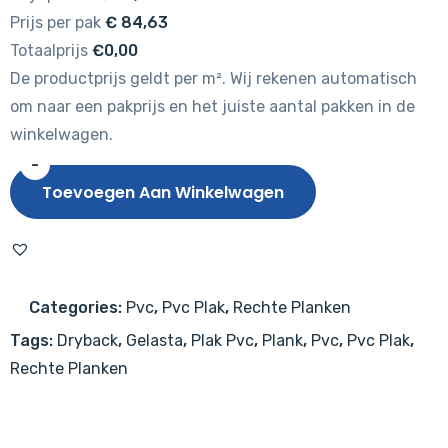
Prijs per pak
€
84,63
Totaalprijs
€0,00
De productprijs geldt per m². Wij rekenen automatisch
om naar een pakprijs en het juiste aantal pakken in de
winkelwagen.
-
Gelasta
Toevoegen Aan Winkelwagen
Mystiq
1801
(dryback)
Light
Categories:
Pvc
,
Pvc Plak
,
Rechte Planken
aantal
Tags:
Dryback
,
Gelasta
,
Plak Pvc
,
Plank
,
Pvc
,
Pvc Plak
,
Rechte Planken