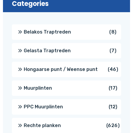
Categories
8
Belakos Traptreden
8
produc
7
Gelasta Traptreden
7
produc
46
Hongaarse punt / Weense punt
46
produ
17
Muurplinten
17
produc
12
PPC Muurplinten
12
produc
626
Rechte planken
626