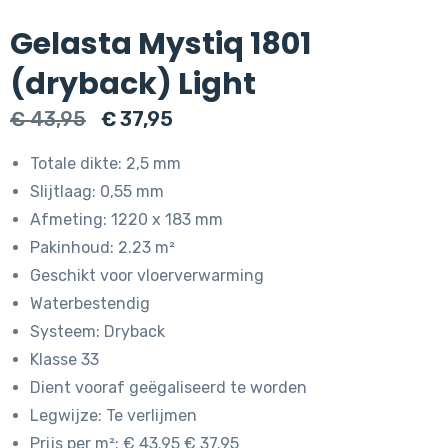
Gelasta Mystiq 1801
(dryback) Light
Oorspronkelijke
Huidige
€
43,95
€
37,95
prijs
prijs
Totale dikte: 2,5 mm
was:
is:
Slijtlaag: 0,55 mm
€ 43,95.
€ 37,95.
Afmeting: 1220 x 183 mm
Pakinhoud: 2.23 m²
Geschikt voor vloerverwarming
Waterbestendig
Systeem: Dryback
Klasse 33
Dient vooraf geëgaliseerd te worden
Legwijze: Te verlijmen
Prijs per m²: € 43.95 € 37.95