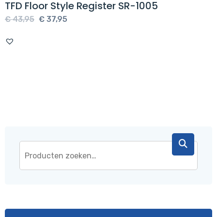
TFD Floor Style Register SR-1005
Oorspronkelijke
Huidige
€
43,95
€
37,95
prijs
prijs
was:
is:
€ 43,95.
€ 37,95.