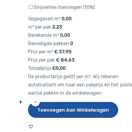
Snijverlies toevoegen (10%)
Opgegeven m²
0,00
m² per pak
2,23
Berekende m²
0,00
Benodigde pakken
0
Prijs per m²
€
37,95
Prijs per pak
€
84,63
Totaalprijs
€0,00
De productprijs geldt per m². Wij rekenen
automatisch om naar een pakprijs en het juist
aantal pakken in de winkelwagen.
+
-
Gelasta
Toevoegen Aan Winkelwagen
Oakland
7204
Smoked