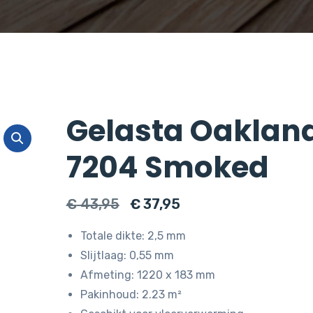
Gelasta Oaklan
7204 Smoked
Oorspronkelijke
Huidige
€
43,95
€
37,95
prijs
prijs
Totale dikte: 2,5 mm
was:
is:
Slijtlaag: 0,55 mm
€ 43,95.
€ 37,95.
Afmeting: 1220 x 183 mm
Pakinhoud: 2.23 m²