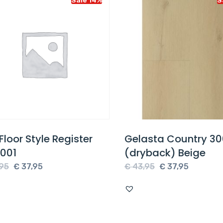
loor Style Register
Gelasta Country 300
001
(dryback) Beige
Oorspronkelijke
Huidige
Oorspronkelijke
Huidige
5
€
37,95
€
43,95
€
37,95
prijs
prijs
prijs
prijs
was:
is:
was:
is:
€ 43,95.
€ 37,95.
€ 43,95.
€ 37,95.