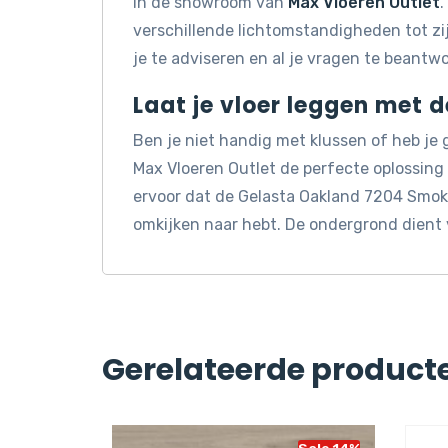
in de showroom van
Max Vloeren Outlet
.
verschillende lichtomstandigheden tot z
je te adviseren en al je vragen te beantw
Laat je vloer leggen met 
Ben je niet handig met klussen of heb je
Max Vloeren Outlet de perfecte oplossin
ervoor dat de Gelasta Oakland 7204 Smoke
omkijken naar hebt. De ondergrond dient 
Gerelateerde product
Sale 14%
Sale 14%