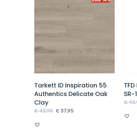
on 55
Tarkett iD Inspiration 55
TFD F
 Light
Authentics Delicate Oak
SR-1
Clay
€
43,9
e
Oorspronkelijke
Huidige
€
43,95
€
37,95
prijs
prijs
was:
is:
€ 43,95.
€ 37,95.