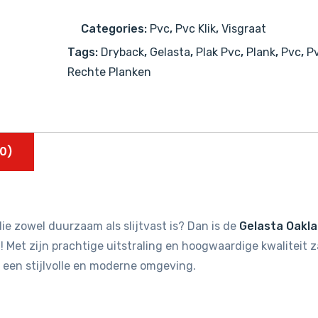
aantal
Categories:
Pvc
,
Pvc Klik
,
Visgraat
Tags:
Dryback
,
Gelasta
,
Plak Pvc
,
Plank
,
Pvc
,
Pv
Rechte Planken
0)
ie zowel duurzaam als slijtvast is? Dan is de
Gelasta Oakl
 Met zijn prachtige uitstraling en hoogwaardige kwaliteit z
 een stijlvolle en moderne omgeving.