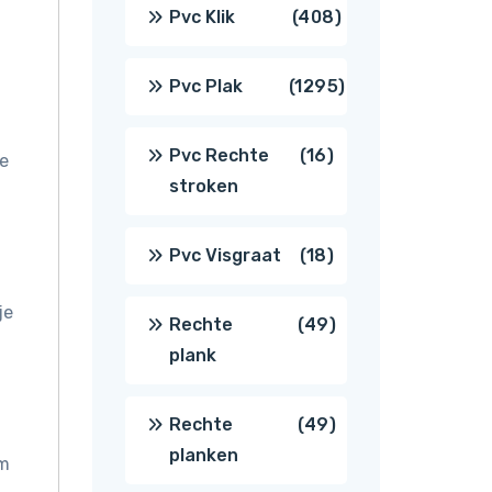
producten
408
Pvc Klik
408
producten
1295
Pvc Plak
1295
producten
16
Pvc Rechte
16
ee
stroken
producten
18
Pvc Visgraat
18
producten
je
49
Rechte
49
plank
producten
49
Rechte
49
planken
om
producten