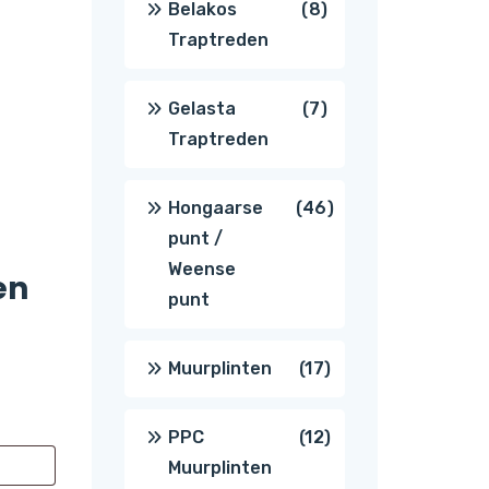
8
Belakos
8
Traptreden
producten
7
Gelasta
7
Traptreden
producten
46
Hongaarse
46
punt /
producten
Weense
en
punt
17
Muurplinten
17
producten
12
PPC
12
Muurplinten