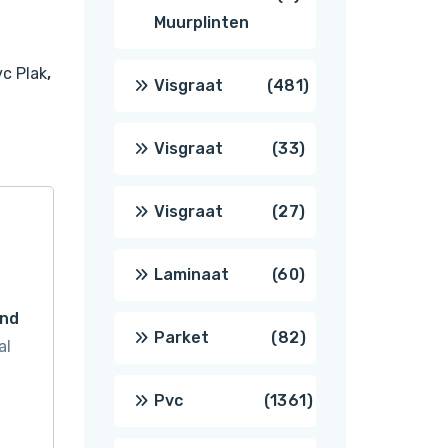
Muurplinten
producten
c Plak
,
481
Visgraat
481
producten
33
Visgraat
33
producten
27
Visgraat
27
producten
60
Laminaat
60
and
producten
82
Parket
82
al
producten
1361
Pvc
1361