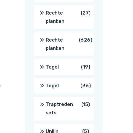
producten
27
Rechte
27
planken
producten
626
Rechte
626
planken
producten
19
Tegel
19
producten
e
36
Tegel
36
producten
15
Traptreden
15
sets
producten
5
Unilin
5