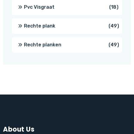
produc
18
Pvc Visgraat
18
produc
49
Rechte plank
49
produ
49
Rechte planken
49
produ
About Us