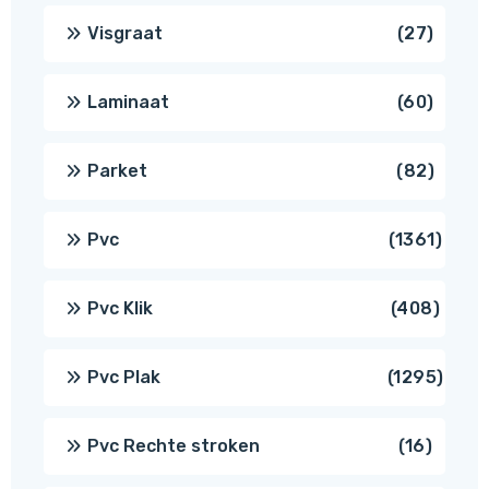
produ
27
Visgraat
27
produ
60
Laminaat
60
produ
82
Parket
82
produ
1361
Pvc
1361
produ
408
Pvc Klik
408
produ
1295
Pvc Plak
1295
prod
16
Pvc Rechte stroken
16