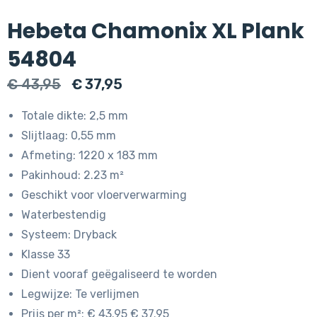
Hebeta Chamonix XL Plank
54804
Oorspronkelijke
Huidige
€
43,95
€
37,95
prijs
prijs
Totale dikte: 2,5 mm
was:
is:
Slijtlaag: 0,55 mm
€ 43,95.
€ 37,95.
Afmeting: 1220 x 183 mm
Pakinhoud: 2.23 m²
Geschikt voor vloerverwarming
Waterbestendig
Systeem: Dryback
Klasse 33
Dient vooraf geëgaliseerd te worden
Legwijze: Te verlijmen
Prijs per m²: € 43.95 € 37.95