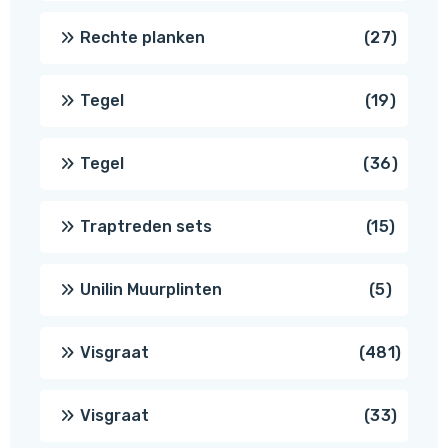
produ
27
Rechte planken
27
produ
19
Tegel
19
produc
36
Tegel
36
produ
15
Traptreden sets
15
produc
5
Unilin Muurplinten
5
produc
481
Visgraat
481
produ
33
Visgraat
33