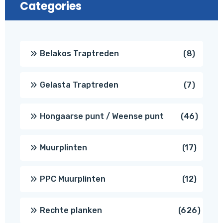
Categories
8
Belakos Traptreden
8
produc
7
Gelasta Traptreden
7
produc
46
Hongaarse punt / Weense punt
46
produ
17
Muurplinten
17
produc
12
PPC Muurplinten
12
produc
626
Rechte planken
626