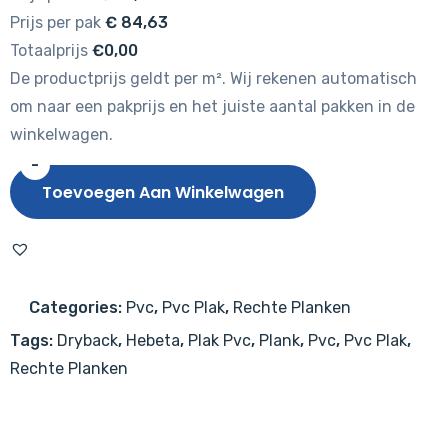
Prijs per pak
€
84,63
Totaalprijs
€0,00
De productprijs geldt per m². Wij rekenen automatisch
om naar een pakprijs en het juiste aantal pakken in de
winkelwagen.
-
Hebeta
Toevoegen Aan Winkelwagen
Chamonix
XL
Plank
54804
Categories:
Pvc
,
Pvc Plak
,
Rechte Planken
aantal
Tags:
Dryback
,
Hebeta
,
Plak Pvc
,
Plank
,
Pvc
,
Pvc Plak
,
Rechte Planken