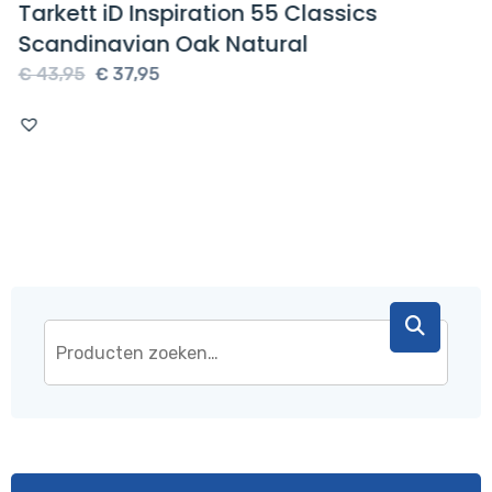
Tarkett iD Inspiration 55 Classics
Scandinavian Oak Natural
Oorspronkelijke
Huidige
€
43,95
€
37,95
prijs
prijs
was:
is:
€ 43,95.
€ 37,95.