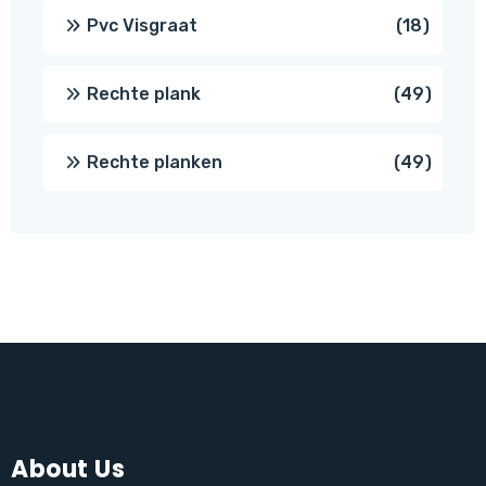
produc
18
Pvc Visgraat
18
produc
49
Rechte plank
49
produ
49
Rechte planken
49
produ
About Us