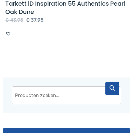
Tarkett iD Inspiration 55 Authentics Pearl
Oak Dune
Oorspronkelijke
Huidige
€
43,95
€
37,95
prijs
prijs
was:
is:
€ 43,95.
€ 37,95.