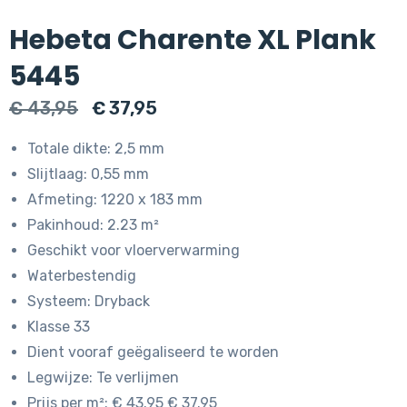
Hebeta Charente XL Plank
5445
Oorspronkelijke
Huidige
€
43,95
€
37,95
prijs
prijs
Totale dikte: 2,5 mm
was:
is:
Slijtlaag: 0,55 mm
€ 43,95.
€ 37,95.
Afmeting: 1220 x 183 mm
Pakinhoud: 2.23 m²
Geschikt voor vloerverwarming
Waterbestendig
Systeem: Dryback
Klasse 33
Dient vooraf geëgaliseerd te worden
Legwijze: Te verlijmen
Prijs per m²: € 43.95 € 37.95