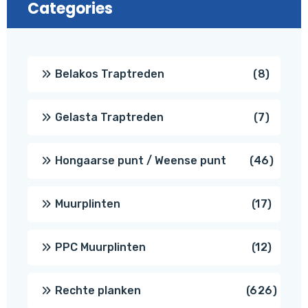
Categories
8
Belakos Traptreden
8
produc
7
Gelasta Traptreden
7
produc
46
Hongaarse punt / Weense punt
46
produ
17
Muurplinten
17
produc
12
PPC Muurplinten
12
produc
626
Rechte planken
626