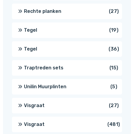
produ
27
Rechte planken
27
produ
19
Tegel
19
produc
36
Tegel
36
produ
15
Traptreden sets
15
produc
5
Unilin Muurplinten
5
produc
27
Visgraat
27
produ
481
Visgraat
481