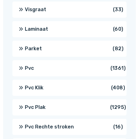
produ
33
Visgraat
33
produ
60
Laminaat
60
produ
82
Parket
82
produ
1361
Pvc
1361
produ
408
Pvc Klik
408
produ
1295
Pvc Plak
1295
prod
16
Pvc Rechte stroken
16