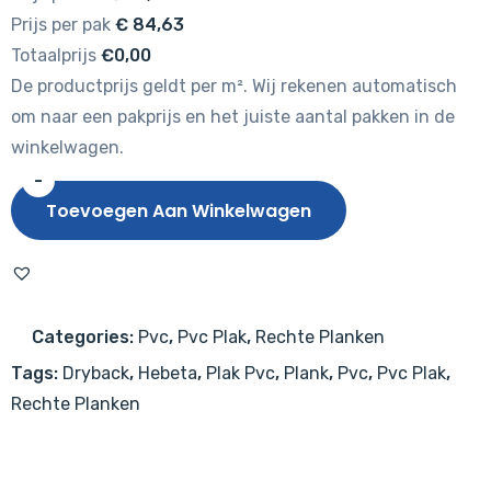
Prijs per pak
€
84,63
Totaalprijs
€0,00
De productprijs geldt per m². Wij rekenen automatisch
om naar een pakprijs en het juiste aantal pakken in de
winkelwagen.
-
Hebeta
Toevoegen Aan Winkelwagen
Charente
XL
Plank
5445
Categories:
Pvc
,
Pvc Plak
,
Rechte Planken
aantal
Tags:
Dryback
,
Hebeta
,
Plak Pvc
,
Plank
,
Pvc
,
Pvc Plak
,
Rechte Planken