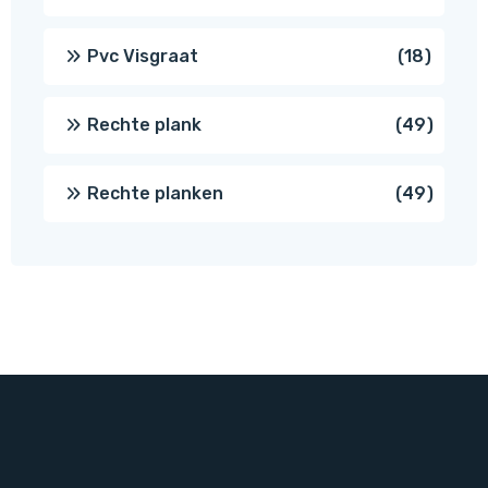
produc
18
Pvc Visgraat
18
produc
49
Rechte plank
49
produ
49
Rechte planken
49
produ