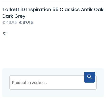
Tarkett iD Inspiration 55 Classics Antik Oak
Dark Grey
Oorspronkelijke
Huidige
€
43,95
€
37,95
prijs
prijs
was:
is:
€ 43,95.
€ 37,95.