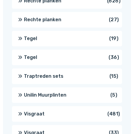
626
Rechte planken
626
produ
27
Rechte planken
27
produ
19
Tegel
19
produc
36
Tegel
36
produ
15
Traptreden sets
15
produc
5
Unilin Muurplinten
5
produc
481
Visgraat
481
produ
33
Visgraat
33