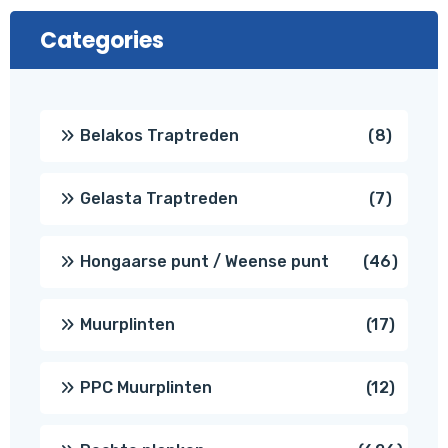
Categories
8
Belakos Traptreden
8
produc
7
Gelasta Traptreden
7
produc
46
Hongaarse punt / Weense punt
46
produ
17
Muurplinten
17
produc
12
PPC Muurplinten
12
produc