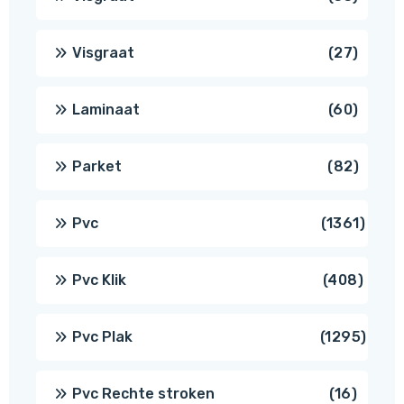
produ
27
Visgraat
27
produ
60
Laminaat
60
produ
82
Parket
82
produ
1361
Pvc
1361
produ
408
Pvc Klik
408
produ
1295
Pvc Plak
1295
prod
16
Pvc Rechte stroken
16