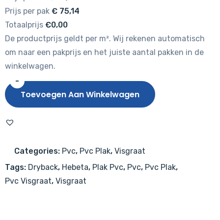
Prijs per pak
€
75,14
Totaalprijs
€0,00
De productprijs geldt per m². Wij rekenen automatisch
om naar een pakprijs en het juiste aantal pakken in de
winkelwagen.
-
Hebeta
Toevoegen Aan Winkelwagen
Clermont
Visgraat
XL
77824
Categories:
Pvc
,
Pvc Plak
,
Visgraat
aantal
Tags:
Dryback
,
Hebeta
,
Plak Pvc
,
Pvc
,
Pvc Plak
,
Pvc Visgraat
,
Visgraat