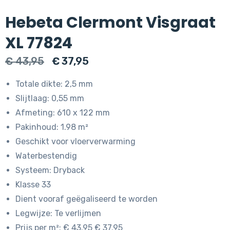
Hebeta Clermont Visgraat
XL 77824
Oorspronkelijke
Huidige
€
43,95
€
37,95
prijs
prijs
Totale dikte: 2,5 mm
was:
is:
Slijtlaag: 0,55 mm
€ 43,95.
€ 37,95.
Afmeting: 610 x 122 mm
Pakinhoud: 1.98 m²
Geschikt voor vloerverwarming
Waterbestendig
Systeem: Dryback
Klasse 33
Dient vooraf geëgaliseerd te worden
Legwijze: Te verlijmen
Prijs per m²: € 43.95 € 37.95