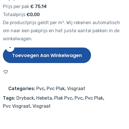
Prijs per pak
€
75,14
Totaalprijs
€0,00
De productprijs geldt per m². Wij rekenen automatisch
om naar een pakprijs en het juiste aantal pakken in de
winkelwagen.
-
Hebeta
Toevoegen Aan Winkelwagen
Clermont
Visgraat
XL
77825
Categories:
Pvc
,
Pvc Plak
,
Visgraat
aantal
Tags:
Dryback
,
Hebeta
,
Plak Pvc
,
Pvc
,
Pvc Plak
,
Pvc Visgraat
,
Visgraat