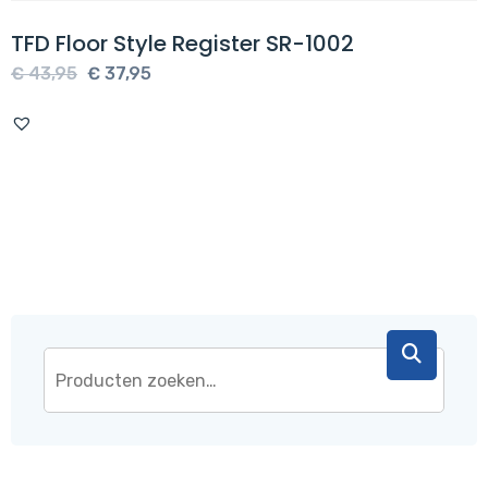
TFD Floor Style Register SR-1002
Oorspronkelijke
Huidige
€
43,95
€
37,95
prijs
prijs
was:
is:
€ 43,95.
€ 37,95.