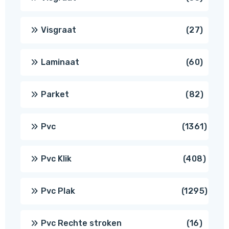
produ
27
Visgraat
27
produ
60
Laminaat
60
produ
82
Parket
82
produ
1361
Pvc
1361
produ
408
Pvc Klik
408
produ
1295
Pvc Plak
1295
prod
16
Pvc Rechte stroken
16