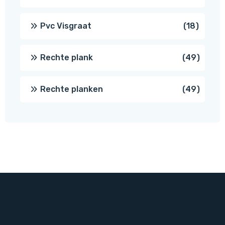
produc
18
Pvc Visgraat
18
produc
49
Rechte plank
49
produ
49
Rechte planken
49
produ