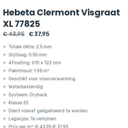
Hebeta Clermont Visgraat
XL 77825
Oorspronkelijke
Huidige
€
43,95
€
37,95
prijs
prijs
Totale dikte: 2,5 mm
was:
is:
Slijtlaag: 0,55 mm
€ 43,95.
€ 37,95.
Afmeting: 610 x 122 mm
Pakinhoud: 1.98 m²
Geschikt voor vloerverwarming
Waterbestendig
Systeem: Dryback
Klasse 33
Dient vooraf geëgaliseerd te worden
Legwijze: Te verlijmen
Prijs per m²: € 43.95 € 37.95