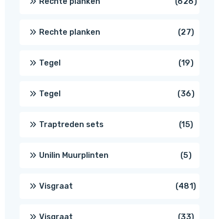
626
Rechte planken
626
produ
27
Rechte planken
27
produ
19
Tegel
19
produc
36
Tegel
36
produ
15
Traptreden sets
15
produc
5
Unilin Muurplinten
5
produc
481
Visgraat
481
produ
33
Visgraat
33