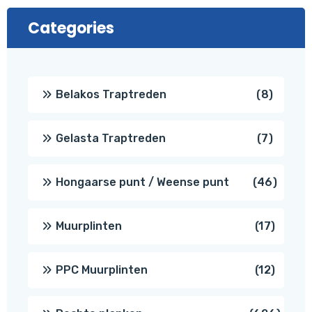
Categories
8
Belakos Traptreden
8
produc
7
Gelasta Traptreden
7
produc
46
Hongaarse punt / Weense punt
46
produ
17
Muurplinten
17
produc
12
PPC Muurplinten
12
produc