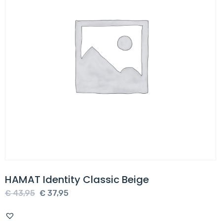
HAMAT Identity Classic Beige
Oorspronkelijke
Huidige
€
43,95
€
37,95
prijs
prijs
was:
is: