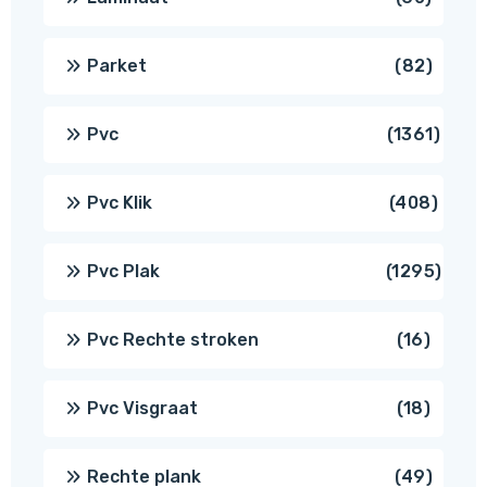
produ
82
Parket
82
produ
1361
Pvc
1361
produ
408
Pvc Klik
408
produ
1295
Pvc Plak
1295
prod
16
Pvc Rechte stroken
16
produc
18
Pvc Visgraat
18
produc
49
Rechte plank
49