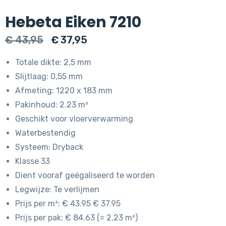
Hebeta Eiken 7210
Oorspronkelijke
Huidige
€
43,95
€
37,95
prijs
prijs
Totale dikte: 2,5 mm
was:
is:
Slijtlaag: 0,55 mm
€ 43,95.
€ 37,95.
Afmeting: 1220 x 183 mm
Pakinhoud: 2.23 m²
Geschikt voor vloerverwarming
Waterbestendig
Systeem: Dryback
Klasse 33
Dient vooraf geëgaliseerd te worden
Legwijze: Te verlijmen
Prijs per m²: € 43.95 € 37.95
Prijs per pak: € 84.63 (= 2.23 m²)