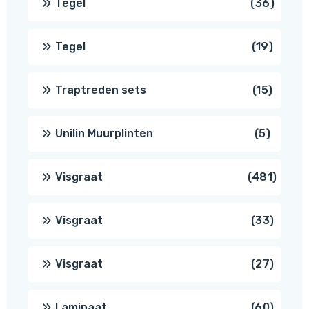
36
Tegel
36
produ
19
Tegel
19
produc
15
Traptreden sets
15
produc
5
Unilin Muurplinten
5
produc
481
Visgraat
481
produ
33
Visgraat
33
produ
27
Visgraat
27
produ
60
Laminaat
60