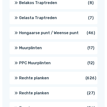
8
Belakos Traptreden
8
produc
7
Gelasta Traptreden
7
produc
46
Hongaarse punt / Weense punt
46
produ
17
Muurplinten
17
produc
12
PPC Muurplinten
12
produc
626
Rechte planken
626
produ
27
Rechte planken
27
produ