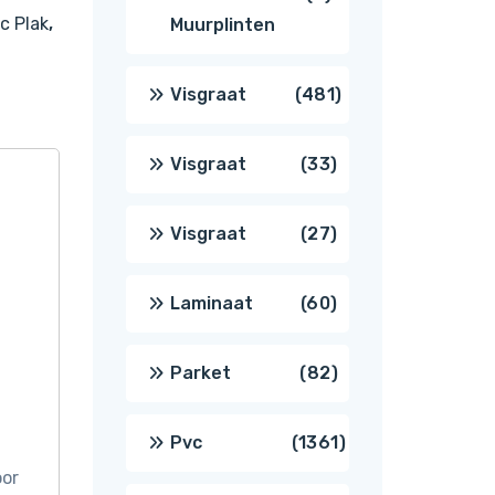
c Plak
,
Muurplinten
producten
481
Visgraat
481
producten
33
Visgraat
33
producten
27
Visgraat
27
producten
60
Laminaat
60
producten
82
Parket
82
producten
1361
Pvc
1361
oor