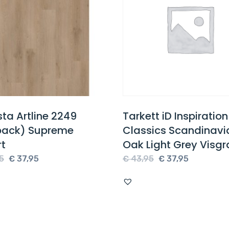
ta Artline 2249
Tarkett iD Inspiratio
back) Supreme
Classics Scandinavi
rt
Oak Light Grey Visgr
Oorspronkelijke
Huidige
Oorspronkelijke
Huidige
5
€
37,95
€
43,95
€
37,95
prijs
prijs
prijs
prijs
was:
is:
was:
is:
€ 43,95.
€ 37,95.
€ 43,95.
€ 37,95.