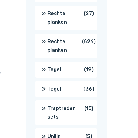
producten
27
Rechte
27
planken
producten
626
Rechte
626
planken
producten
19
Tegel
19
e
producten
36
Tegel
36
producten
15
Traptreden
15
sets
producten
5
Unilin
5