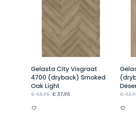
on 55
Gelasta City Visgraat
Gelas
ak
4700 (dryback) Smoked
(dry
Oak Light
Dese
e
Oorspronkelijke
Huidige
€
43,95
€
37,95
€
43,9
prijs
prijs
was:
is:
€ 43,95.
€ 37,95.