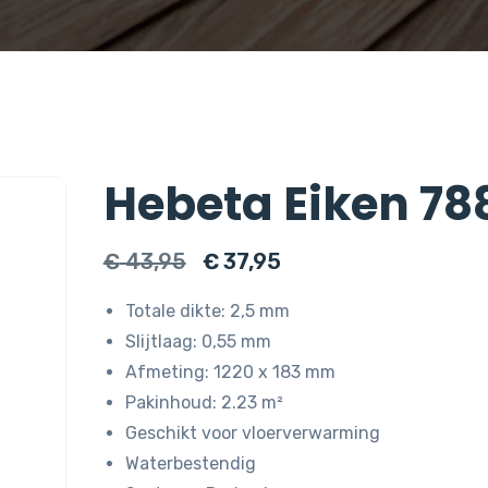
Hebeta Eiken 78
Oorspronkelijke
Huidige
€
43,95
€
37,95
prijs
prijs
Totale dikte: 2,5 mm
was:
is:
Slijtlaag: 0,55 mm
€ 43,95.
€ 37,95.
Afmeting: 1220 x 183 mm
Pakinhoud: 2.23 m²
Geschikt voor vloerverwarming
Waterbestendig