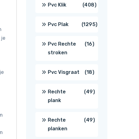
producten
408
Pvc Klik
408
producten
1295
Pvc Plak
1295
n
 je
producten
16
Pvc Rechte
16
stroken
producten
18
je
Pvc Visgraat
18
producten
49
Rechte
49
plank
producten
om
49
Rechte
49
planken
om
producten