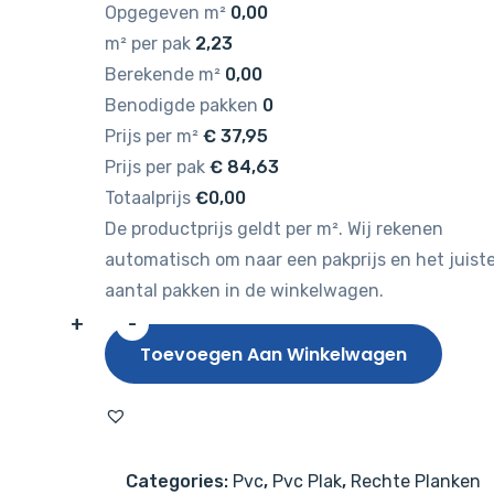
Opgegeven m²
0,00
m² per pak
2,23
Berekende m²
0,00
Benodigde pakken
0
Prijs per m²
€
37,95
Prijs per pak
€
84,63
Totaalprijs
€0,00
De productprijs geldt per m². Wij rekenen
automatisch om naar een pakprijs en het juist
aantal pakken in de winkelwagen.
+
-
Hebeta
Toevoegen Aan Winkelwagen
Eiken
7880
aantal
Categories:
Pvc
,
Pvc Plak
,
Rechte Planken