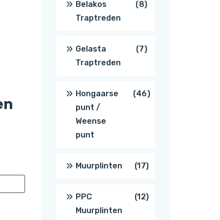
8
Belakos
8
Traptreden
producten
7
Gelasta
7
Traptreden
producten
46
Hongaarse
46
en
punt /
producten
Weense
punt
17
Muurplinten
17
producten
12
PPC
12
Muurplinten