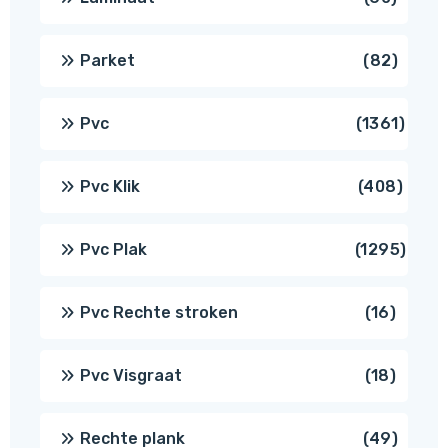
produ
82
Parket
82
produ
1361
Pvc
1361
produ
408
Pvc Klik
408
produ
1295
Pvc Plak
1295
prod
16
Pvc Rechte stroken
16
produc
18
Pvc Visgraat
18
produc
49
Rechte plank
49