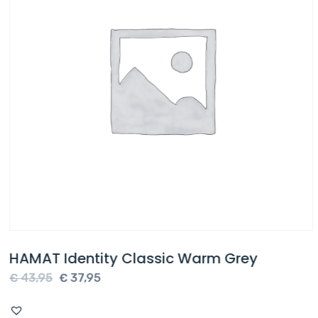
HAMAT Identity Classic Warm Grey
Oorspronkelijke
Huidige
€
43,95
€
37,95
prijs
prijs
was:
is: