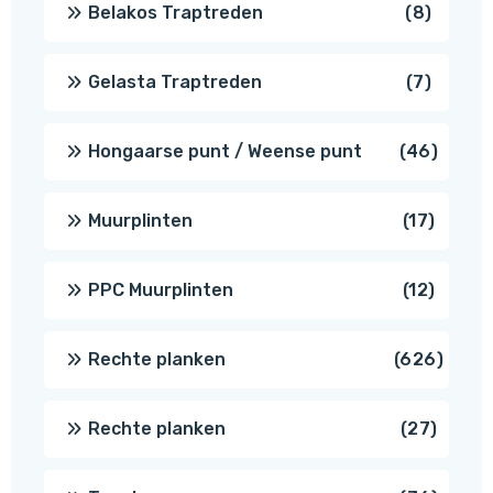
8
Belakos Traptreden
8
produc
7
Gelasta Traptreden
7
produc
46
Hongaarse punt / Weense punt
46
produ
17
Muurplinten
17
produc
12
PPC Muurplinten
12
produc
626
Rechte planken
626
produ
27
Rechte planken
27
produ