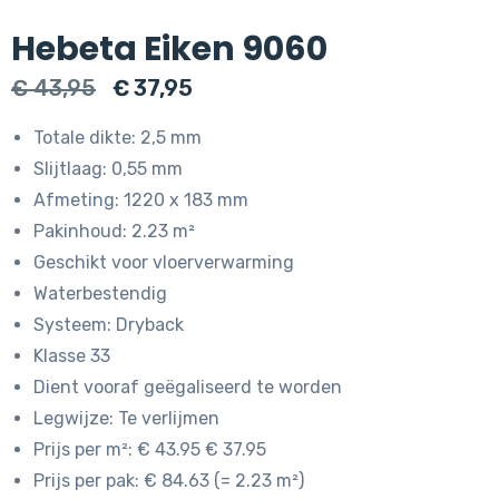
Hebeta Eiken 9060
Oorspronkelijke
Huidige
€
43,95
€
37,95
prijs
prijs
Totale dikte: 2,5 mm
was:
is:
Slijtlaag: 0,55 mm
€ 43,95.
€ 37,95.
Afmeting: 1220 x 183 mm
Pakinhoud: 2.23 m²
Geschikt voor vloerverwarming
Waterbestendig
Systeem: Dryback
Klasse 33
Dient vooraf geëgaliseerd te worden
Legwijze: Te verlijmen
Prijs per m²: € 43.95 € 37.95
Prijs per pak: € 84.63 (= 2.23 m²)