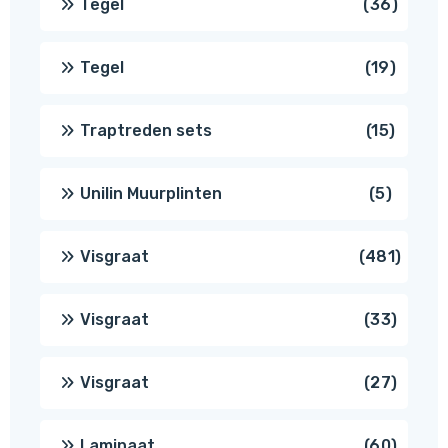
36
Tegel
36
produ
19
Tegel
19
produc
15
Traptreden sets
15
produc
5
Unilin Muurplinten
5
produc
481
Visgraat
481
produ
33
Visgraat
33
produ
27
Visgraat
27
produ
60
Laminaat
60