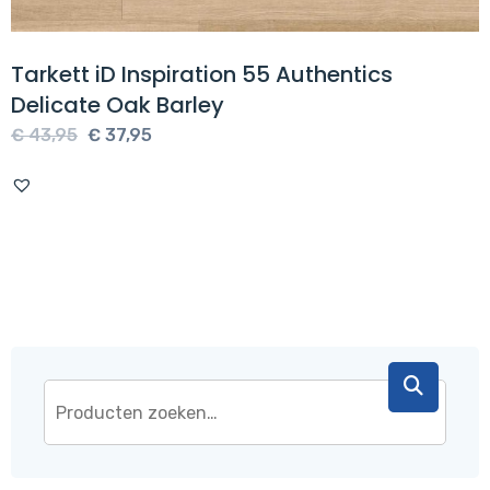
Tarkett iD Inspiration 55 Authentics
Delicate Oak Barley
Oorspronkelijke
Huidige
€
43,95
€
37,95
prijs
prijs
was:
is:
€ 43,95.
€ 37,95.