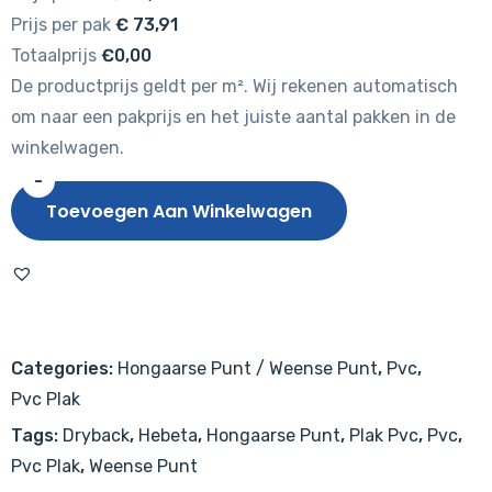
Prijs per pak
€
73,91
Totaalprijs
€0,00
De productprijs geldt per m². Wij rekenen automatisch
om naar een pakprijs en het juiste aantal pakken in de
winkelwagen.
-
Hebeta
Toevoegen Aan Winkelwagen
Hongaarse
punt
7840
aantal
Categories:
Hongaarse Punt / Weense Punt
,
Pvc
,
Pvc Plak
Tags:
Dryback
,
Hebeta
,
Hongaarse Punt
,
Plak Pvc
,
Pvc
,
Pvc Plak
,
Weense Punt