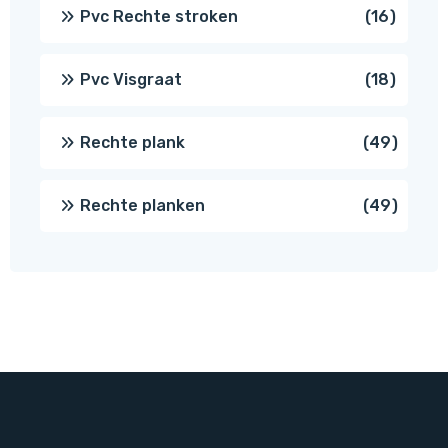
prod
16
Pvc Rechte stroken
16
produc
18
Pvc Visgraat
18
produc
49
Rechte plank
49
produ
49
Rechte planken
49
produ