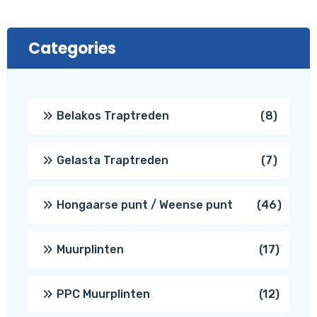
Categories
8
Belakos Traptreden
8
produc
7
Gelasta Traptreden
7
produc
46
Hongaarse punt / Weense punt
46
produ
17
Muurplinten
17
produc
12
PPC Muurplinten
12