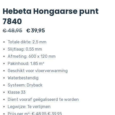
Hebeta Hongaarse punt
7840
Oorspronkelijke
Huidige
€
48,95
€
39,95
prijs
prijs
Totale dikte: 2,5 mm
was:
is:
Slijtlaag: 0,55 mm
€ 48,95.
€ 39,95.
Afmeting: 600 x 120 mm
Pakinhoud: 1.85 m²
Geschikt voor vloerverwarming
Waterbestendig
Systeem: Dryback
Klasse 33
Dient vooraf geëgaliseerd te worden
Legwijze: Te verlijmen
Prijs per m²: € 48.95 € 39.95