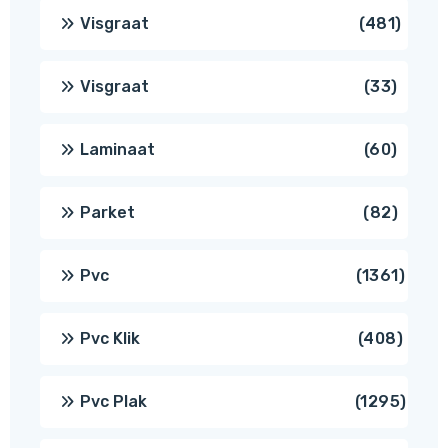
produ
481
Visgraat
481
produ
33
Visgraat
33
produ
60
Laminaat
60
produ
82
Parket
82
produ
1361
Pvc
1361
produ
408
Pvc Klik
408
produ
1295
Pvc Plak
1295