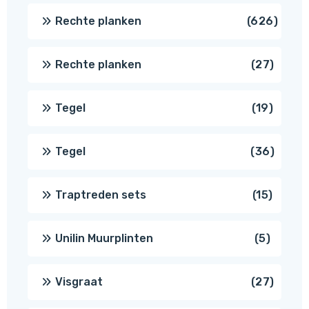
produc
626
Rechte planken
626
produ
27
Rechte planken
27
produ
19
Tegel
19
produc
36
Tegel
36
produ
15
Traptreden sets
15
produc
5
Unilin Muurplinten
5
produc
27
Visgraat
27