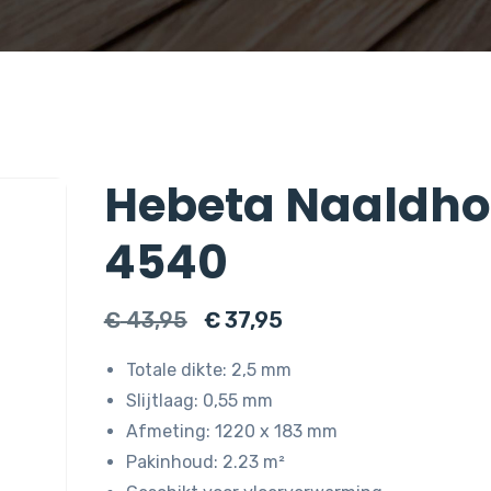
Hebeta Naaldho
4540
Oorspronkelijke
Huidige
€
43,95
€
37,95
prijs
prijs
Totale dikte: 2,5 mm
was:
is:
Slijtlaag: 0,55 mm
€ 43,95.
€ 37,95.
Afmeting: 1220 x 183 mm
Pakinhoud: 2.23 m²