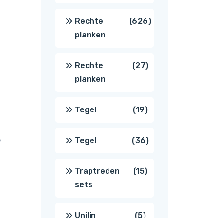
producten
626
Rechte
626
planken
producten
27
Rechte
27
planken
producten
19
Tegel
19
producten
e
36
Tegel
36
producten
15
Traptreden
15
sets
producten
5
Unilin
5