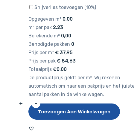
Snijverlies toevoegen (10%)
Opgegeven m²
0,00
m² per pak
2,23
Berekende m²
0,00
Benodigde pakken
0
Prijs per m²
€
37,95
Prijs per pak
€
84,63
Totaalprijs
€0,00
De productprijs geldt per m². Wij rekenen
automatisch om naar een pakprijs en het juist
aantal pakken in de winkelwagen.
+
-
Hebeta
Toevoegen Aan Winkelwagen
Naaldhout
4540
aantal