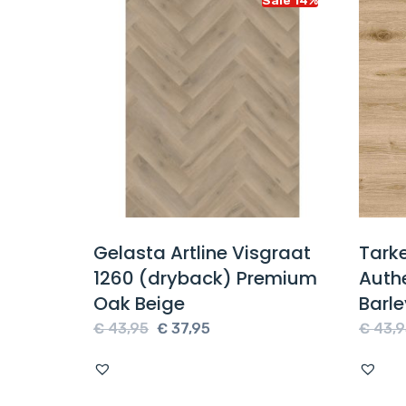
on 55
Gelasta Artline Visgraat
Tarke
k Dark
1260 (dryback) Premium
Authe
Oak Beige
Barle
e
Oorspronkelijke
Huidige
€
43,95
€
37,95
€
43,9
prijs
prijs
was:
is:
€ 43,95.
€ 37,95.