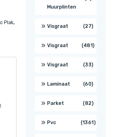
Muurplinten
producten
c Plak
,
27
Visgraat
27
producten
481
Visgraat
481
producten
33
Visgraat
33
producten
60
Laminaat
60
producten
82
Parket
82
t
producten
1361
Pvc
1361