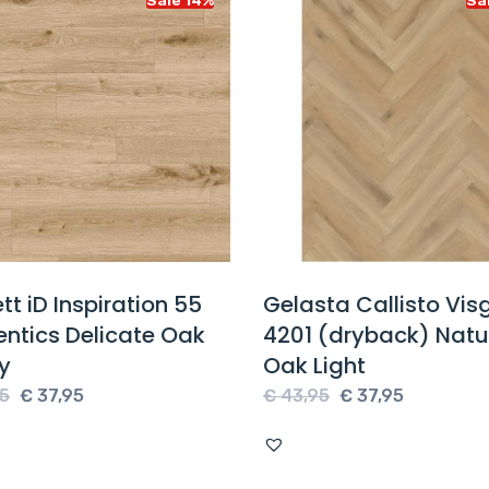
tt iD Inspiration 55
Gelasta Callisto Vis
ntics Delicate Oak
4201 (dryback) Natu
y
Oak Light
Oorspronkelijke
Huidige
Oorspronkelijke
Huidige
5
€
37,95
€
43,95
€
37,95
prijs
prijs
prijs
prijs
was:
is:
was:
is:
€ 43,95.
€ 37,95.
€ 43,95.
€ 37,95.