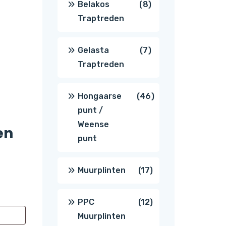
8
Belakos
8
Traptreden
producten
7
Gelasta
7
Traptreden
producten
46
Hongaarse
46
punt /
producten
Weense
en
punt
17
Muurplinten
17
producten
12
PPC
12
Muurplinten