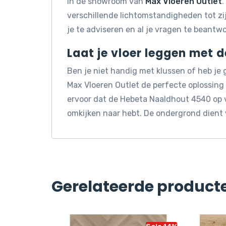
in de showroom van
Max Vloeren Outlet
.
verschillende lichtomstandigheden tot z
je te adviseren en al je vragen te beantw
Laat je vloer leggen met 
Ben je niet handig met klussen of heb je
Max Vloeren Outlet de perfecte oplossin
ervoor dat de Hebeta Naaldhout 4540 op v
omkijken naar hebt. De ondergrond dient 
Gerelateerde product
Sale 14%
Sale 14%