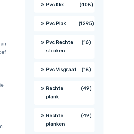
producten
408
Pvc Klik
408
producten
1295
Pvc Plak
1295
producten
16
Pvc Rechte
16
aan
stroken
oef
producten
18
Pvc Visgraat
18
producten
je
49
Rechte
49
plank
producten
49
Rechte
49
planken
om
producten