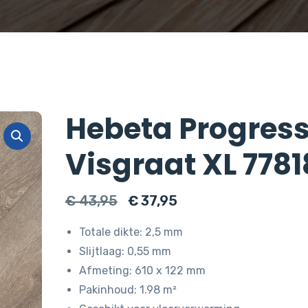
Hebeta Progres
Visgraat XL 7781
Oorspronkelijke
Huidige
€
43,95
€
37,95
prijs
prijs
Totale dikte: 2,5 mm
was:
is:
Slijtlaag: 0,55 mm
€ 43,95.
€ 37,95.
Afmeting: 610 x 122 mm
Pakinhoud: 1.98 m²