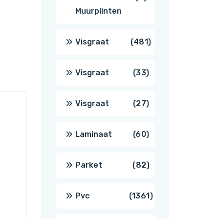
Muurplinten
producten
481
Visgraat
481
producten
33
Visgraat
33
producten
27
Visgraat
27
producten
60
Laminaat
60
producten
82
Parket
82
producten
1361
Pvc
1361