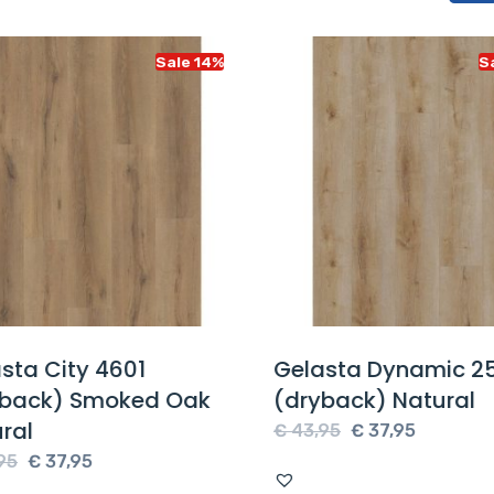
Sale 14%
Sa
ta City 4601
Gelasta Dynamic 25
back) Smoked Oak
(dryback) Natural
ral
Oorspronkelijke
Huidige
€
43,95
€
37,95
Oorspronkelijke
Huidige
prijs
prijs
5
€
37,95
prijs
prijs
was:
is: