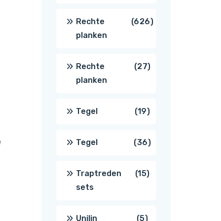
producten
626
Rechte
626
planken
producten
27
Rechte
27
planken
producten
19
Tegel
19
producten
e
36
Tegel
36
producten
15
Traptreden
15
sets
producten
5
Unilin
5