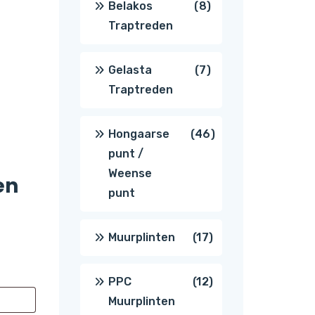
8
Belakos
8
Traptreden
producten
7
Gelasta
7
Traptreden
producten
46
Hongaarse
46
punt /
producten
Weense
en
punt
17
Muurplinten
17
producten
12
PPC
12
Muurplinten