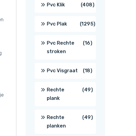
producten
408
Pvc Klik
408
en
producten
1295
Pvc Plak
1295
producten
16
Pvc Rechte
16
stroken
g
producten
18
Pvc Visgraat
18
producten
49
Rechte
49
je
plank
producten
49
Rechte
49
planken
producten