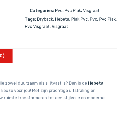
77818
Categories:
Pvc
,
Pvc Plak
,
Visgraat
aantal
Tags:
Dryback
,
Hebeta
,
Plak Pvc
,
Pvc
,
Pvc Plak
,
Pvc Visgraat
,
Visgraat
0)
ie zowel duurzaam als slijtvast is? Dan is de
Hebeta
keuze voor jou! Met zijn prachtige uitstraling en
uw ruimte transformeren tot een stijlvolle en moderne