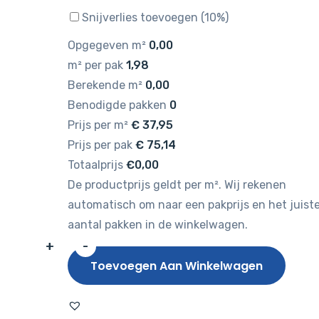
Snijverlies toevoegen (10%)
Opgegeven m²
0,00
m² per pak
1,98
Berekende m²
0,00
Benodigde pakken
0
Prijs per m²
€
37,95
Prijs per pak
€
75,14
Totaalprijs
€0,00
De productprijs geldt per m². Wij rekenen
automatisch om naar een pakprijs en het juist
aantal pakken in de winkelwagen.
+
-
Hebeta
Toevoegen Aan Winkelwagen
Progress
Visgraat
XL