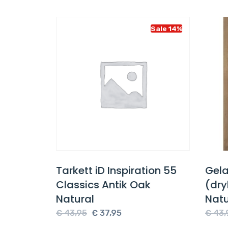
Sale 14%
Sale 14%
on 55
Tarkett iD Inspiration 55
Gelas
Teak
Classics Antik Oak
(dry
Natural
Natu
e
Oorspronkelijke
Huidige
€
43,95
€
37,95
€
43,9
prijs
prijs