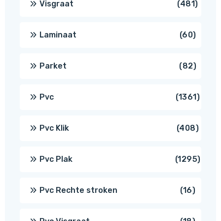
481
Visgraat
481
produ
60
Laminaat
60
produ
82
Parket
82
produ
1361
Pvc
1361
produ
408
Pvc Klik
408
produ
1295
Pvc Plak
1295
prod
16
Pvc Rechte stroken
16
produc
18