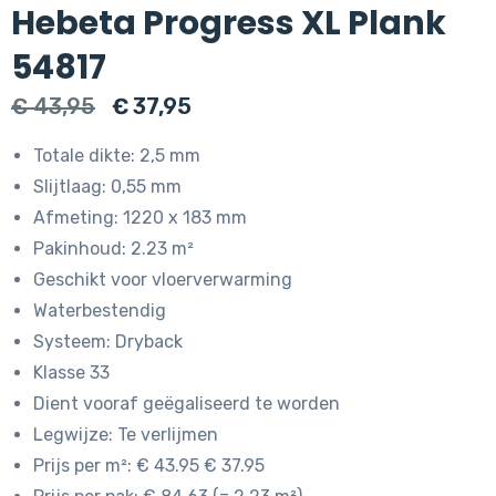
Hebeta Progress XL Plank
54817
Oorspronkelijke
Huidige
€
43,95
€
37,95
prijs
prijs
Totale dikte: 2,5 mm
was:
is:
Slijtlaag: 0,55 mm
€ 43,95.
€ 37,95.
Afmeting: 1220 x 183 mm
Pakinhoud: 2.23 m²
Geschikt voor vloerverwarming
Waterbestendig
Systeem: Dryback
Klasse 33
Dient vooraf geëgaliseerd te worden
Legwijze: Te verlijmen
Prijs per m²: € 43.95 € 37.95