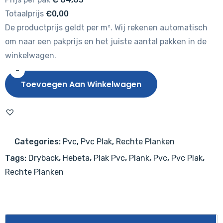
Totaalprijs
€0,00
De productprijs geldt per m². Wij rekenen automatisch
om naar een pakprijs en het juiste aantal pakken in de
winkelwagen.
-
Hebeta
Toevoegen Aan Winkelwagen
Progress
XL
Plank
54817
Categories:
Pvc
,
Pvc Plak
,
Rechte Planken
aantal
Tags:
Dryback
,
Hebeta
,
Plak Pvc
,
Plank
,
Pvc
,
Pvc Plak
,
Rechte Planken