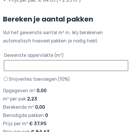
Prijs per pak: € 84.63 (= 2.23 m²)
Bereken je aantal pakken
Vul het gewenste aantal m² in. Wij berekenen
automatisch hoeveel pakken je nodig hebt.
Gewenste oppervlakte (m²)
Snijverlies toevoegen (10%)
Opgegeven m²
0,00
m² per pak
2,23
Berekende m²
0,00
Benodigde pakken
0
Prijs per m²
€
37,95
Prijs per pak
€
84,63