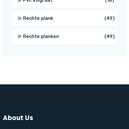
Pvc Visgraat
18
produc
49
Rechte plank
49
produ
49
Rechte planken
49
produ
About Us