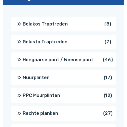
8
Belakos Traptreden
8
produc
7
Gelasta Traptreden
7
produc
46
Hongaarse punt / Weense punt
46
produ
17
Muurplinten
17
produc
12
PPC Muurplinten
12
produc
27
Rechte planken
27