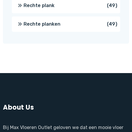
produc
49
Rechte plank
49
produ
49
Rechte planken
49
produ
About Us
Bij Max Vloeren Outlet geloven we dat een mooie vloer