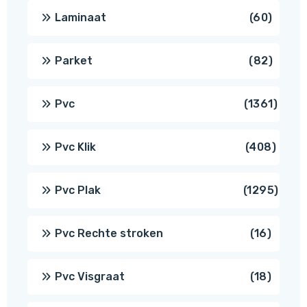
produ
60
Laminaat
60
produ
82
Parket
82
produ
1361
Pvc
1361
produ
408
Pvc Klik
408
produ
1295
Pvc Plak
1295
prod
16
Pvc Rechte stroken
16
produc
18
Pvc Visgraat
18