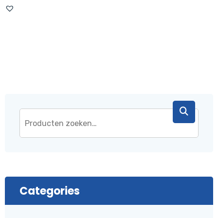
was:
is:
€ 43,95.
€ 37,95.
Categories