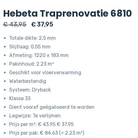
Hebeta Traprenovatie 6810
Oorspronkelijke
Huidige
€
43,95
€
37,95
prijs
prijs
Totale dikte: 2,5 mm
was:
is:
Slijtlaag: 0,55 mm
€ 43,95.
€ 37,95.
Afmeting: 1220 x 183 mm
Pakinhoud: 2.23 m²
Geschikt voor vloerverwarming
Waterbestendig
Systeem: Dryback
Klasse 33
Dient vooraf geëgaliseerd te worden
Legwijze: Te verlijmen
Prijs per m²: € 43.95 € 37.95
Prijs per pak: € 84.63 (= 2.23 m²)