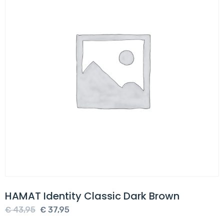
HAMAT Identity Classic Dark Brown
Oorspronkelijke
Huidige
€
43,95
€
37,95
prijs
prijs