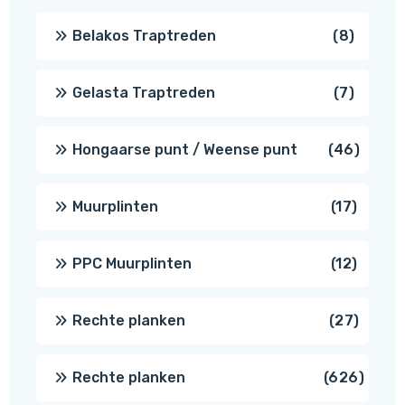
8
Belakos Traptreden
8
produc
7
Gelasta Traptreden
7
produc
46
Hongaarse punt / Weense punt
46
produ
17
Muurplinten
17
produc
12
PPC Muurplinten
12
produc
27
Rechte planken
27
produ
626
Rechte planken
626