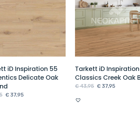
tt iD Inspiration 55
Tarkett iD Inspiratio
ntics Delicate Oak
Classics Creek Oak 
nd
Oorspronkelijke
Huidige
€
43,95
€
37,95
Oorspronkelijke
Huidige
prijs
prijs
5
€
37,95
prijs
prijs
was:
is:
was:
is:
€ 43,95.
€ 37,95.
€ 43,95.
€ 37,95.