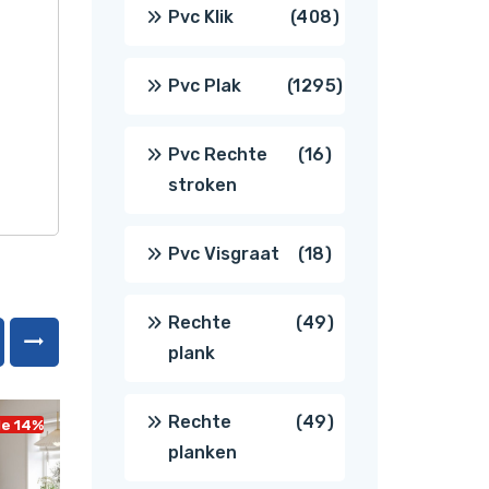
producten
408
Pvc Klik
408
producten
1295
Pvc Plak
1295
producten
16
Pvc Rechte
16
stroken
producten
18
Pvc Visgraat
18
producten
49
Rechte
49
plank
producten
49
Rechte
49
le 14%
Sale 14%
planken
producten