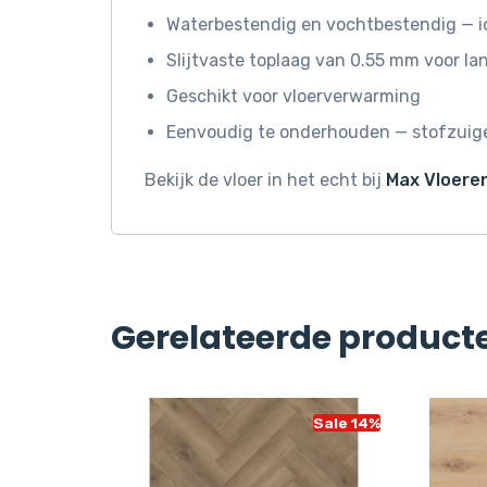
Waterbestendig en vochtbestendig — i
Slijtvaste toplaag van 0.55 mm voor l
Geschikt voor vloerverwarming
Eenvoudig te onderhouden — stofzuige
Bekijk de vloer in het echt bij
Max Vloeren
Gerelateerde product
Sale 14%
Sale 14%