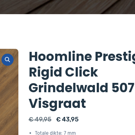
Hoomline Presti
Rigid Click
Grindelwald 50
Visgraat
Oorspronkelijke
Huidige
€
49,95
€
43,95
prijs
prijs
Totale dikte: 7 mm