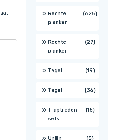
producten
raat
626
Rechte
626
planken
producten
27
Rechte
27
planken
producten
19
Tegel
19
producten
36
Tegel
36
producten
15
Traptreden
15
sets
producten
5
Unilin
5