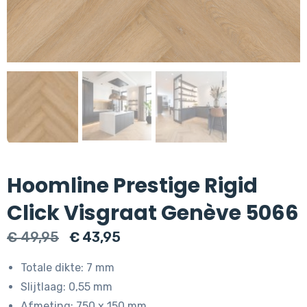
Hoomline Prestige Rigid
Click Visgraat Genève 5066
Oorspronkelijke
Huidige
€
49,95
€
43,95
prijs
prijs
Totale dikte: 7 mm
was:
is:
Slijtlaag: 0,55 mm
€ 49,95.
€ 43,95.
Afmeting: 750 x 150 mm