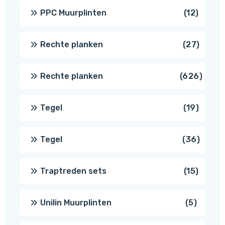
produc
12
PPC Muurplinten
12
produc
27
Rechte planken
27
produ
626
Rechte planken
626
produ
19
Tegel
19
produc
36
Tegel
36
produ
15
Traptreden sets
15
produc
5
Unilin Muurplinten
5