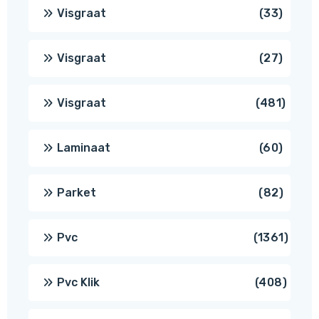
produc
33
Visgraat
33
produ
27
Visgraat
27
produ
481
Visgraat
481
produ
60
Laminaat
60
produ
82
Parket
82
produ
1361
Pvc
1361
produ
408
Pvc Klik
408
produ