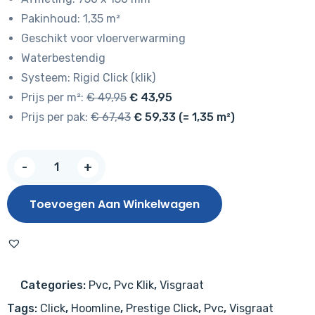
Pakinhoud: 1,35 m²
Geschikt voor vloerverwarming
Waterbestendig
Systeem: Rigid Click (klik)
Prijs per m²:
€ 49,95
€ 43,95
Prijs per pak:
€ 67,43
€ 59,33 (= 1,35 m²)
Hoomline
-
+
Prestige
Rigid
Toevoegen Aan Winkelwagen
Click
Visgraat
Genève
5066
Categories:
Pvc
,
Pvc Klik
,
Visgraat
aantal
Tags:
Click
,
Hoomline
,
Prestige Click
,
Pvc
,
Visgraat