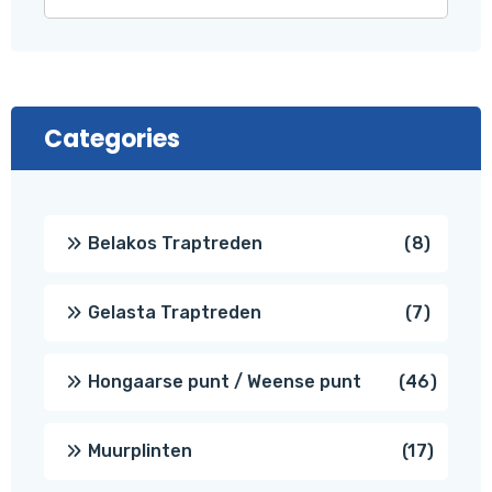
Categories
8
Belakos Traptreden
8
produc
7
Gelasta Traptreden
7
produc
46
Hongaarse punt / Weense punt
46
produ
17
Muurplinten
17