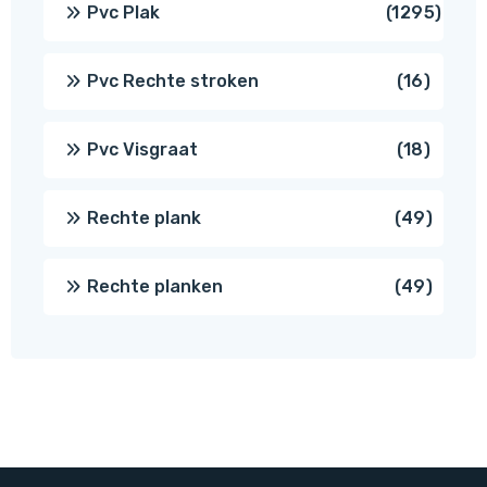
1295
Pvc Plak
1295
prod
16
Pvc Rechte stroken
16
produc
18
Pvc Visgraat
18
produc
49
Rechte plank
49
produ
49
Rechte planken
49
produ