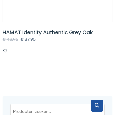
HAMAT Identity Authentic Grey Oak
Oorspronkelijke
Huidige
€
43,95
€
37,95
prijs
prijs
was:
is:
€ 43,95.
€ 37,95.