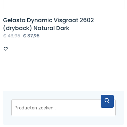
Gelasta Dynamic Visgraat 2602
(dryback) Natural Dark
Oorspronkelijke
Huidige
€
43,95
€
37,95
prijs
prijs
was:
is:
€ 43,95.
€ 37,95.