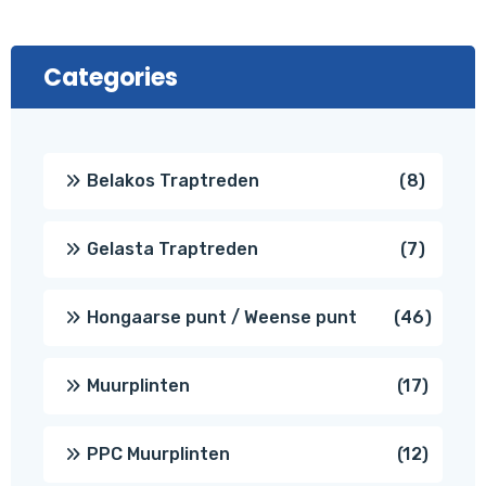
Categories
8
Belakos Traptreden
8
produc
7
Gelasta Traptreden
7
produc
46
Hongaarse punt / Weense punt
46
produ
17
Muurplinten
17
produc
12
PPC Muurplinten
12