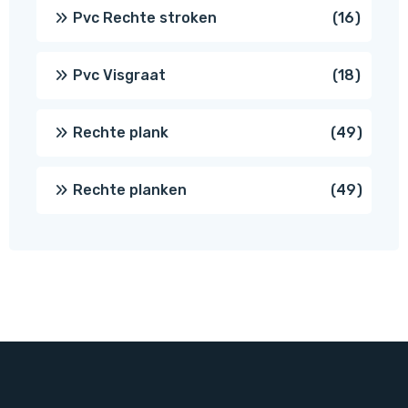
prod
16
Pvc Rechte stroken
16
produc
18
Pvc Visgraat
18
produc
49
Rechte plank
49
produ
49
Rechte planken
49
produ