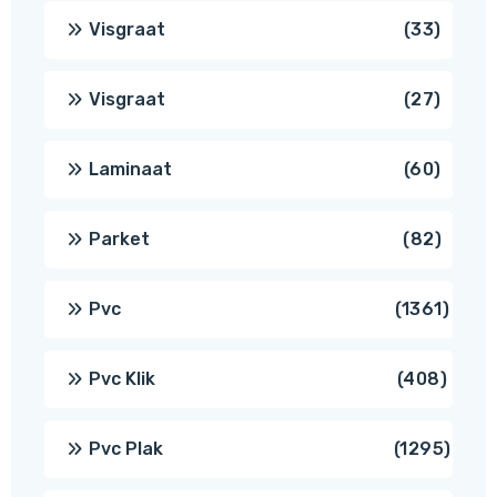
produ
33
Visgraat
33
produ
27
Visgraat
27
produ
60
Laminaat
60
produ
82
Parket
82
produ
1361
Pvc
1361
produ
408
Pvc Klik
408
produ
1295
Pvc Plak
1295