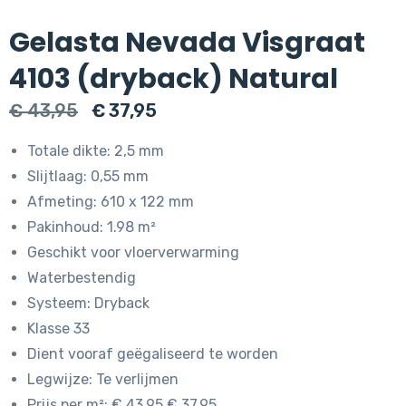
Gelasta Nevada Visgraat
4103 (dryback) Natural
Oorspronkelijke
Huidige
€
43,95
€
37,95
prijs
prijs
Totale dikte: 2,5 mm
was:
is:
Slijtlaag: 0,55 mm
€ 43,95.
€ 37,95.
Afmeting: 610 x 122 mm
Pakinhoud: 1.98 m²
Geschikt voor vloerverwarming
Waterbestendig
Systeem: Dryback
Klasse 33
Dient vooraf geëgaliseerd te worden
Legwijze: Te verlijmen
Prijs per m²: € 43.95 € 37.95