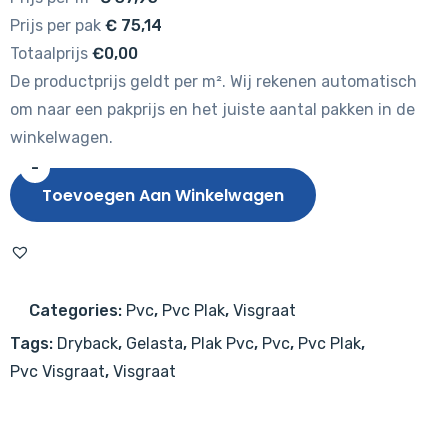
Prijs per pak
€
75,14
Totaalprijs
€0,00
De productprijs geldt per m². Wij rekenen automatisch
om naar een pakprijs en het juiste aantal pakken in de
winkelwagen.
-
Gelasta
Toevoegen Aan Winkelwagen
Nevada
Visgraat
4103
(dryback)
Categories:
Pvc
,
Pvc Plak
,
Visgraat
Natural
Tags:
Dryback
,
Gelasta
,
Plak Pvc
,
Pvc
,
Pvc Plak
,
aantal
Pvc Visgraat
,
Visgraat