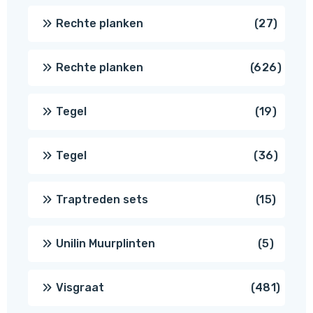
produc
27
Rechte planken
27
produ
626
Rechte planken
626
produ
19
Tegel
19
produc
36
Tegel
36
produ
15
Traptreden sets
15
produc
5
Unilin Muurplinten
5
produc
481
Visgraat
481