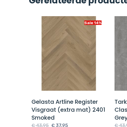
Gerelateerde product
Sale 14%
Sale 14%
on 55
Gelasta Artline Register
Tarke
te Dark
Visgraat (extra mat) 2401
Clas
Smoked
Grey
e
Oorspronkelijke
Huidige
€
43,95
€
37,95
€
43,9