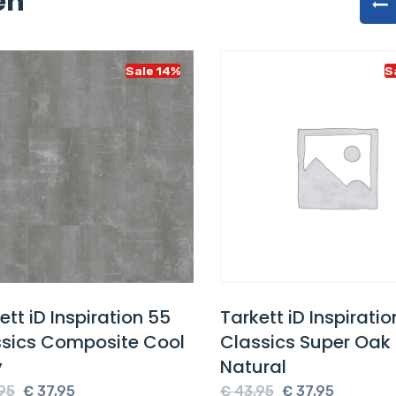
en
Sale 14%
Sa
tt iD Inspiration 55
Tarkett iD Inspiratio
sics Composite Cool
Classics Super Oak
Natural
Oorspronkelijke
Huidige
Oorspronkelijke
Huidige
5
€
37,95
€
43,95
€
37,95