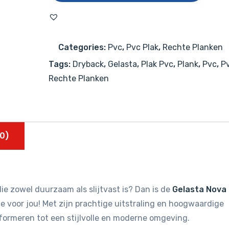
3003
(dryback)
Natural
Categories:
Pvc
,
Pvc Plak
,
Rechte Planken
aantal
Tags:
Dryback
,
Gelasta
,
Plak Pvc
,
Plank
,
Pvc
,
Pv
Rechte Planken
0)
ie zowel duurzaam als slijtvast is? Dan is de
Gelasta Nova
 voor jou! Met zijn prachtige uitstraling en hoogwaardige
sformeren tot een stijlvolle en moderne omgeving.