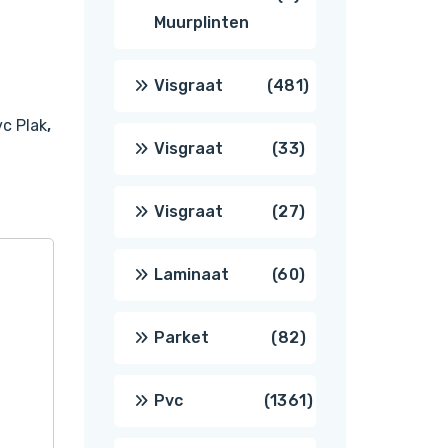
Muurplinten
producten
481
Visgraat
481
c Plak
,
producten
33
Visgraat
33
producten
27
Visgraat
27
producten
60
Laminaat
60
producten
82
Parket
82
producten
1361
Pvc
1361