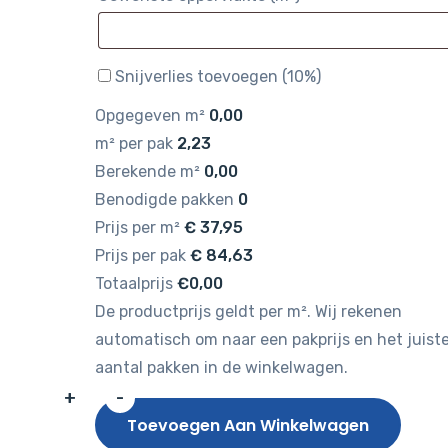
Snijverlies toevoegen (10%)
Opgegeven m²
0,00
m² per pak
2,23
Berekende m²
0,00
Benodigde pakken
0
Prijs per m²
€
37,95
Prijs per pak
€
84,63
Totaalprijs
€0,00
De productprijs geldt per m². Wij rekenen
automatisch om naar een pakprijs en het juist
aantal pakken in de winkelwagen.
+
-
Gelasta
Toevoegen Aan Winkelwagen
Nova