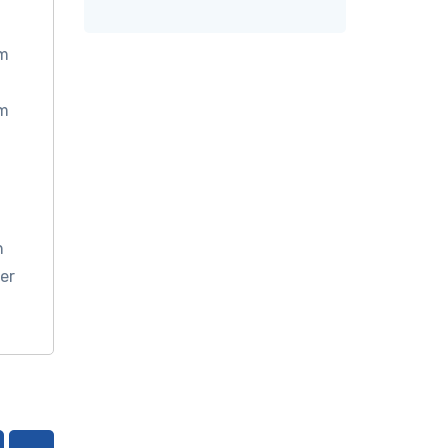
om
om
n
er