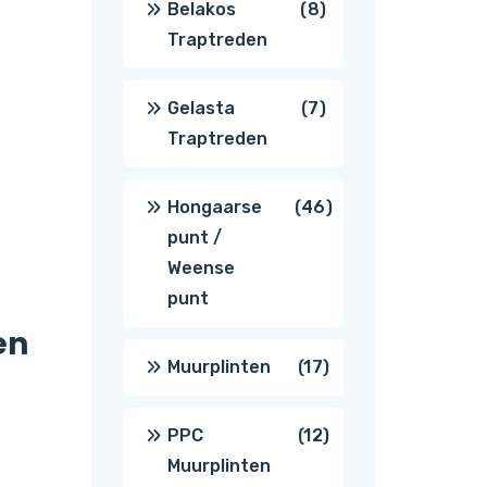
8
Belakos
8
Traptreden
producten
7
Gelasta
7
Traptreden
producten
46
Hongaarse
46
punt /
producten
Weense
punt
en
17
Muurplinten
17
producten
12
PPC
12
Muurplinten