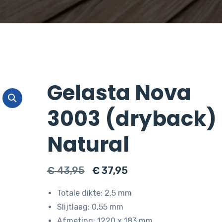
Gelasta Nova
3003 (dryback)
Natural
Oorspronkelijke
Huidige
€
43,95
€
37,95
prijs
prijs
Totale dikte: 2,5 mm
was:
is:
Slijtlaag: 0,55 mm
€ 43,95.
€ 37,95.
Afmeting: 1220 x 183 mm