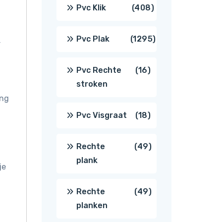
producten
408
Pvc Klik
408
producten
1295
Pvc Plak
1295
r
producten
16
Pvc Rechte
16
stroken
producten
ang
18
Pvc Visgraat
18
producten
49
Rechte
49
plank
je
producten
49
Rechte
49
planken
producten