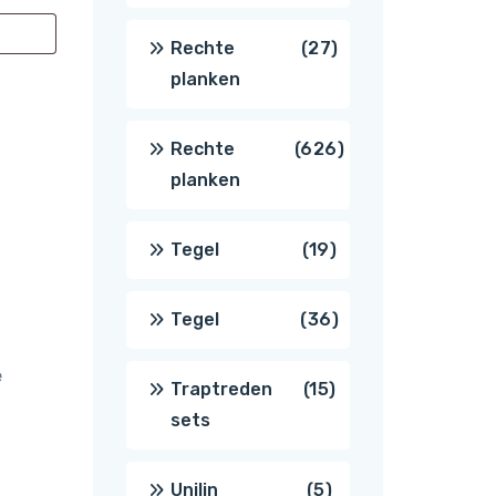
producten
27
Rechte
27
planken
producten
626
Rechte
626
planken
producten
19
Tegel
19
producten
36
Tegel
36
e
producten
15
Traptreden
15
sets
producten
5
Unilin
5