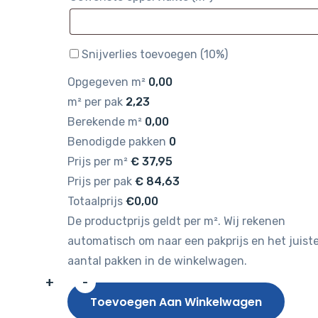
Snijverlies toevoegen (10%)
Opgegeven m²
0,00
m² per pak
2,23
Berekende m²
0,00
Benodigde pakken
0
Prijs per m²
€
37,95
Prijs per pak
€
84,63
Totaalprijs
€0,00
De productprijs geldt per m². Wij rekenen
automatisch om naar een pakprijs en het juist
aantal pakken in de winkelwagen.
+
-
Gelasta
Toevoegen Aan Winkelwagen
Nova