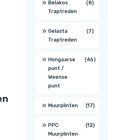
8
Belakos
8
Traptreden
producten
7
Gelasta
7
Traptreden
producten
46
Hongaarse
46
punt /
producten
Weense
punt
en
17
Muurplinten
17
producten
12
PPC
12
Muurplinten