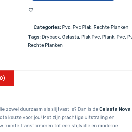
6303
(dryback)
Arctic
Categories:
Pvc
,
Pvc Plak
,
Rechte Planken
Graphite
Tags:
Dryback
,
Gelasta
,
Plak Pvc
,
Plank
,
Pvc
,
Pv
aantal
Rechte Planken
0)
ie zowel duurzaam als slijtvast is? Dan is de
Gelasta Nova
te keuze voor jou! Met zijn prachtige uitstraling en
uw ruimte transformeren tot een stijlvolle en moderne