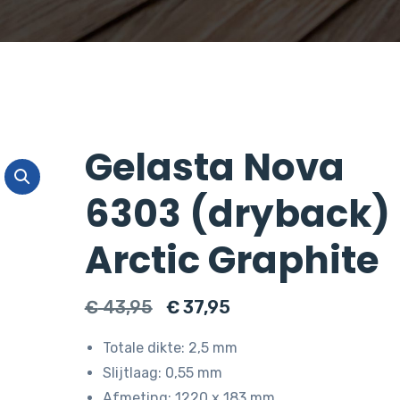
Gelasta Nova
6303 (dryback)
Arctic Graphite
Oorspronkelijke
Huidige
€
43,95
€
37,95
prijs
prijs
Totale dikte: 2,5 mm
was:
is:
Slijtlaag: 0,55 mm
€ 43,95.
€ 37,95.
Afmeting: 1220 x 183 mm