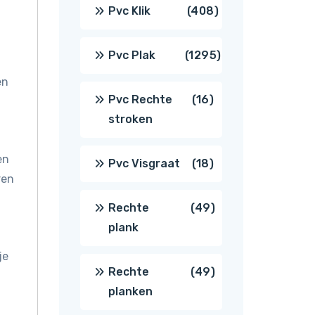
producten
408
Pvc Klik
408
producten
1295
Pvc Plak
1295
en
producten
16
Pvc Rechte
16
stroken
producten
en
18
Pvc Visgraat
18
ren
producten
49
Rechte
49
plank
producten
je
49
Rechte
49
planken
producten