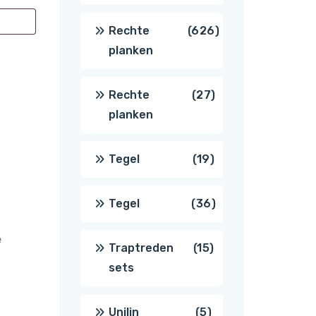
producten
626
Rechte
626
planken
producten
27
Rechte
27
planken
producten
19
Tegel
19
producten
36
Tegel
36
e
producten
15
Traptreden
15
sets
producten
5
Unilin
5