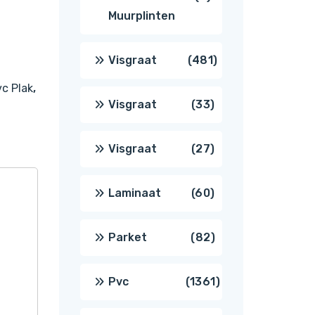
Muurplinten
producten
481
Visgraat
481
c Plak
,
producten
33
Visgraat
33
producten
27
Visgraat
27
producten
60
Laminaat
60
producten
82
Parket
82
producten
1361
Pvc
1361