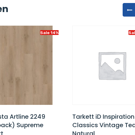
en
Sale 14%
Sa
ta Artline 2249
Tarkett iD Inspiratio
back) Supreme
Classics Vintage Te
rt
Natural