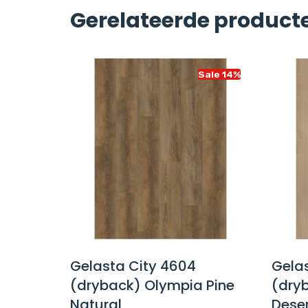
Gerelateerde product
Sale 14%
Sale 14%
on 55
Gelasta City 4604
Gelas
nd Oak
(dryback) Olympia Pine
(dry
Natural
Dese