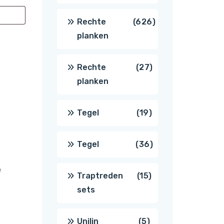
producten
626
Rechte
626
planken
producten
27
Rechte
27
planken
producten
19
Tegel
19
producten
36
Tegel
36
e
producten
15
Traptreden
15
sets
producten
5
Unilin
5