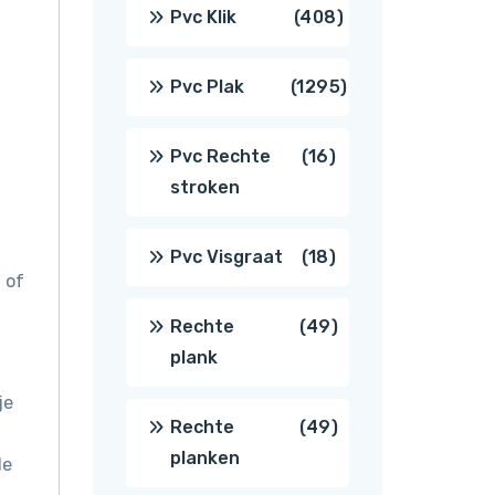
producten
408
Pvc Klik
408
producten
1295
Pvc Plak
1295
producten
16
Pvc Rechte
16
stroken
producten
18
Pvc Visgraat
18
 of
producten
49
Rechte
49
plank
producten
je
49
Rechte
49
planken
de
producten