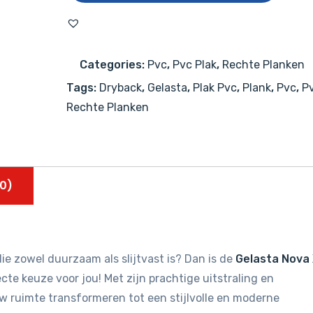
XL
6401
(dryback)
Categories:
Pvc
,
Pvc Plak
,
Rechte Planken
Arctic
Tags:
Dryback
,
Gelasta
,
Plak Pvc
,
Plank
,
Pvc
,
Pv
Concrete
Rechte Planken
aantal
0)
ie zowel duurzaam als slijtvast is? Dan is de
Gelasta Nova
cte keuze voor jou! Met zijn prachtige uitstraling en
uw ruimte transformeren tot een stijlvolle en moderne