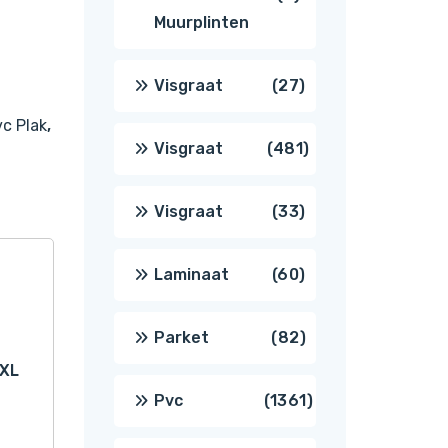
Muurplinten
producten
27
Visgraat
27
c Plak
,
producten
481
Visgraat
481
producten
33
Visgraat
33
producten
60
Laminaat
60
producten
82
Parket
82
 XL
producten
1361
Pvc
1361