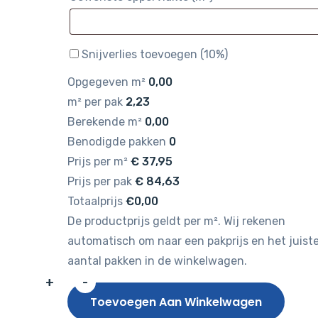
Snijverlies toevoegen (10%)
Opgegeven m²
0,00
m² per pak
2,23
Berekende m²
0,00
Benodigde pakken
0
Prijs per m²
€
37,95
Prijs per pak
€
84,63
Totaalprijs
€0,00
De productprijs geldt per m². Wij rekenen
automatisch om naar een pakprijs en het juist
aantal pakken in de winkelwagen.
+
-
Gelasta
Toevoegen Aan Winkelwagen
Nova