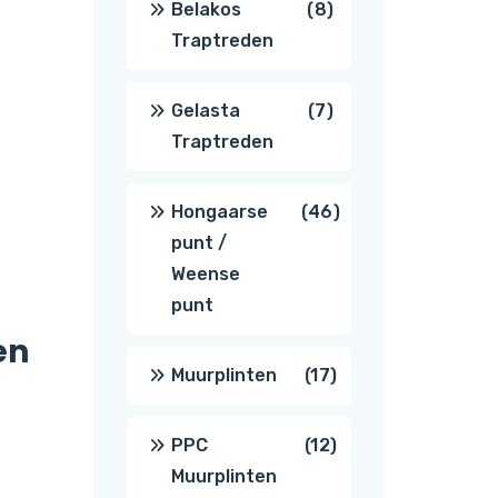
8
Belakos
8
Traptreden
producten
7
Gelasta
7
Traptreden
producten
46
Hongaarse
46
punt /
producten
Weense
punt
en
17
Muurplinten
17
producten
12
PPC
12
Muurplinten