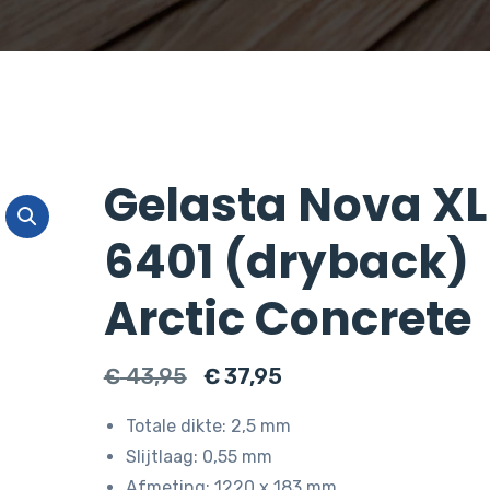
Gelasta Nova XL
6401 (dryback)
Arctic Concrete
Oorspronkelijke
Huidige
€
43,95
€
37,95
prijs
prijs
Totale dikte: 2,5 mm
was:
is:
Slijtlaag: 0,55 mm
€ 43,95.
€ 37,95.
Afmeting: 1220 x 183 mm