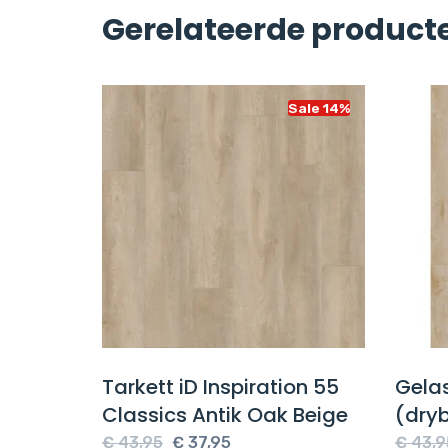
Gerelateerde product
Sale 14%
Sale 14%
ssic
Tarkett iD Inspiration 55
Gela
Classics Antik Oak Beige
(dryb
e
Oorspronkelijke
Huidige
€
43,95
€
37,95
€
43,9