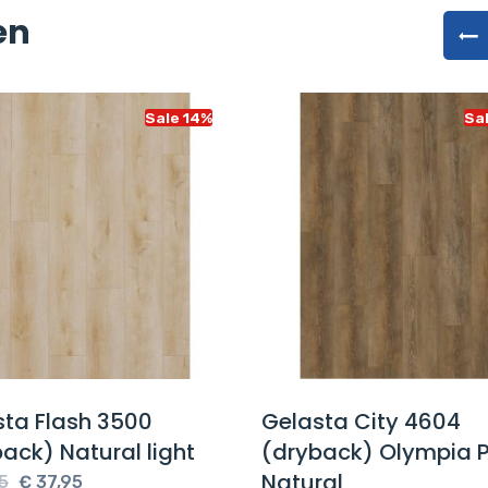
en
Sale 14%
Sa
sta Flash 3500
Gelasta City 4604
ack) Natural light
(dryback) Olympia P
Natural
Oorspronkelijke
Huidige
5
€
37,95