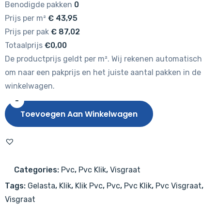
Benodigde pakken
0
Prijs per m²
€
43,95
Prijs per pak
€
87,02
Totaalprijs
€0,00
De productprijs geldt per m². Wij rekenen automatisch
om naar een pakprijs en het juiste aantal pakken in de
winkelwagen.
-
Gelasta
Toevoegen Aan Winkelwagen
Oakland
Visgraat
7102
(rigid
Categories:
Pvc
,
Pvc Klik
,
Visgraat
click)
Tags:
Gelasta
,
Klik
,
Klik Pvc
,
Pvc
,
Pvc Klik
,
Pvc Visgraat
,
Natural
Visgraat
Oak
Brown