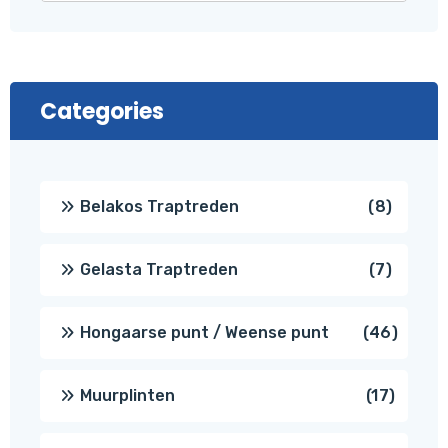
Categories
8
Belakos Traptreden
8
produc
7
Gelasta Traptreden
7
produc
46
Hongaarse punt / Weense punt
46
produ
17
Muurplinten
17
produc