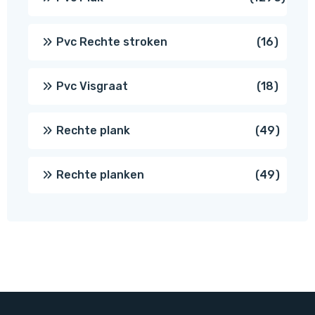
prod
16
Pvc Rechte stroken
16
produc
18
Pvc Visgraat
18
produc
49
Rechte plank
49
produ
49
Rechte planken
49
produ