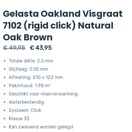
Gelasta Oakland Visgraat
7102 (rigid click) Natural
Oak Brown
Oorspronkelijke
Huidige
€
49,95
€
43,95
prijs
prijs
Totale dikte: 2,5 mm
was:
is:
Slijtlaag: 0,55 mm
€ 49,95.
€ 43,95.
Afmeting: 610 x 122 mm
Pakinhoud: 1.98 m²
Geschikt voor vloerverwarming
Waterbestendig
Systeem: Click
Klasse 33
Kan zwevend worden gelegd