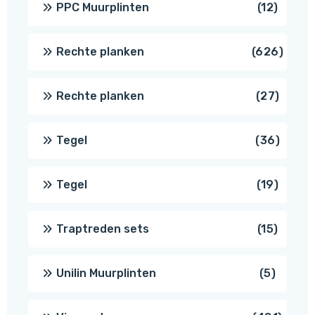
12
PPC Muurplinten
12
produc
626
Rechte planken
626
produ
27
Rechte planken
27
produ
36
Tegel
36
produ
19
Tegel
19
produc
15
Traptreden sets
15
produc
5
Unilin Muurplinten
5
produc