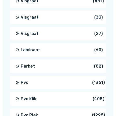
481
Visgraat
481
produ
33
Visgraat
33
produ
27
Visgraat
27
produ
60
Laminaat
60
produ
82
Parket
82
produ
1361
Pvc
1361
produ
408
Pvc Klik
408
produ
1295
Pvc Plak
1295