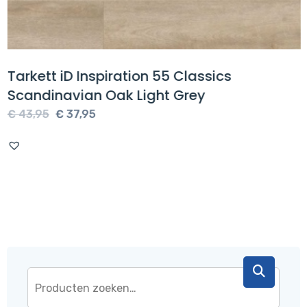
Tarkett iD Inspiration 55 Classics
Scandinavian Oak Light Grey
Oorspronkelijke
Huidige
€
43,95
€
37,95
prijs
prijs
was:
is:
€ 43,95.
€ 37,95.