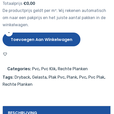
Totaalprijs
€0,00
De productprijs geldt per m². Wij rekenen automatisch
om naar een pakprijs en het juiste aantal pakken in de
winkelwagen.
-
Gelasta
Toevoegen Aan Winkelwagen
Sierra
3201
Beige
aantal
Categories:
Pvc
,
Pvc Klik
,
Rechte Planken
Tags:
Dryback
,
Gelasta
,
Plak Pvc
,
Plank
,
Pvc
,
Pvc Plak
,
Rechte Planken
BESCHRIJVING