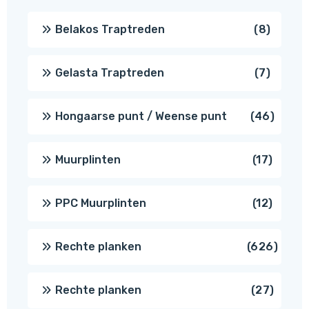
8
Belakos Traptreden
8
produc
7
Gelasta Traptreden
7
produc
46
Hongaarse punt / Weense punt
46
produ
17
Muurplinten
17
produc
12
PPC Muurplinten
12
produc
626
Rechte planken
626
produ
27
Rechte planken
27