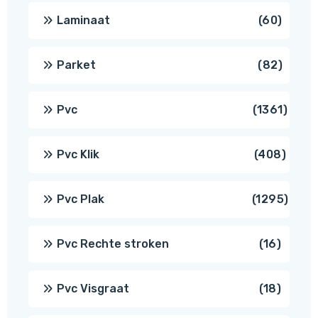
produ
60
Laminaat
60
produ
82
Parket
82
produ
1361
Pvc
1361
produ
408
Pvc Klik
408
produ
1295
Pvc Plak
1295
prod
16
Pvc Rechte stroken
16
produc
18
Pvc Visgraat
18