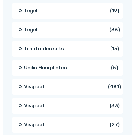
produ
19
Tegel
19
produc
36
Tegel
36
produ
15
Traptreden sets
15
produc
5
Unilin Muurplinten
5
produc
481
Visgraat
481
produ
33
Visgraat
33
produ
27
Visgraat
27