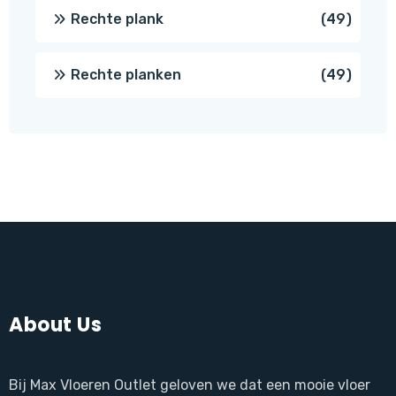
produc
49
Rechte plank
49
produ
49
Rechte planken
49
produ
About Us
Bij Max Vloeren Outlet geloven we dat een mooie vloer