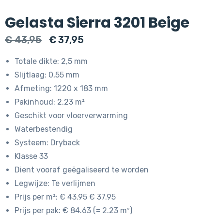
Gelasta Sierra 3201 Beige
Oorspronkelijke
Huidige
€
43,95
€
37,95
prijs
prijs
Totale dikte: 2,5 mm
was:
is:
Slijtlaag: 0,55 mm
€ 43,95.
€ 37,95.
Afmeting: 1220 x 183 mm
Pakinhoud: 2.23 m²
Geschikt voor vloerverwarming
Waterbestendig
Systeem: Dryback
Klasse 33
Dient vooraf geëgaliseerd te worden
Legwijze: Te verlijmen
Prijs per m²: € 43.95 € 37.95
Prijs per pak: € 84.63 (= 2.23 m²)