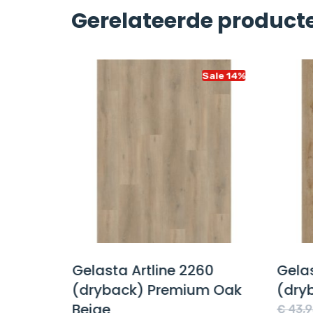
Gerelateerde product
Sale 14%
Sale 14%
hentic
Gelasta Artline 2260
Gela
(dryback) Premium Oak
(dry
Beige
e
€
43,9