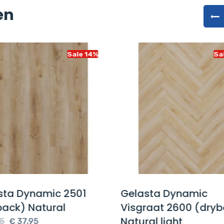
en
Sale 14%
Sa
sta Dynamic 2501
Gelasta Dynamic
back) Natural
Visgraat 2600 (dryb
Natural light
Oorspronkelijke
Huidige
5
€
37,95