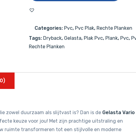
4905
Prestige
Oak
Categories:
Pvc
,
Pvc Plak
,
Rechte Planken
Smoked
Tags:
Dryback
,
Gelasta
,
Plak Pvc
,
Plank
,
Pvc
,
Pv
Light
Rechte Planken
aantal
0)
ie zowel duurzaam als slijtvast is? Dan is de
Gelasta Vario
ecte keuze voor jou! Met zijn prachtige uitstraling en
uw ruimte transformeren tot een stijlvolle en moderne