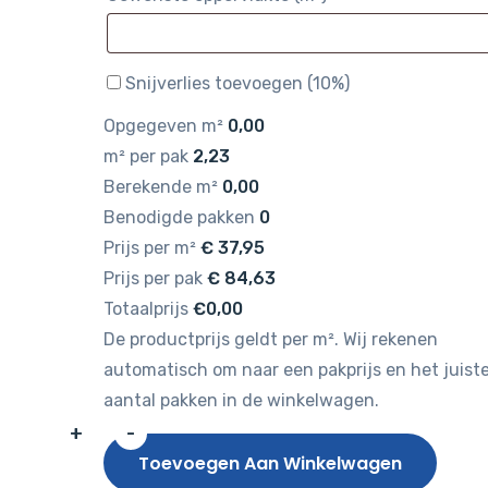
Snijverlies toevoegen (10%)
Opgegeven m²
0,00
m² per pak
2,23
Berekende m²
0,00
Benodigde pakken
0
Prijs per m²
€
37,95
Prijs per pak
€
84,63
Totaalprijs
€0,00
De productprijs geldt per m². Wij rekenen
automatisch om naar een pakprijs en het juist
aantal pakken in de winkelwagen.
+
-
Gelasta
Toevoegen Aan Winkelwagen
Vario