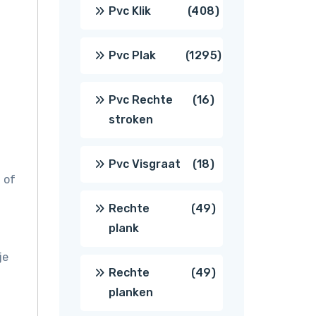
producten
408
Pvc Klik
408
producten
1295
Pvc Plak
1295
producten
16
Pvc Rechte
16
stroken
producten
18
Pvc Visgraat
18
 of
producten
49
Rechte
49
plank
producten
je
49
Rechte
49
planken
producten