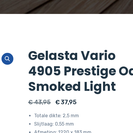
Gelasta Vario
4905 Prestige O
Smoked Light
Oorspronkelijke
Huidige
€
43,95
€
37,95
prijs
prijs
Totale dikte: 2,5 mm
was:
is:
Slijtlaag: 0,55 mm
€ 43,95.
€ 37,95.
Afmeting: 1220 x 183 mm