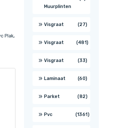
Muurplinten
producten
27
Visgraat
27
c Plak
,
producten
481
Visgraat
481
producten
33
Visgraat
33
producten
60
Laminaat
60
producten
82
Parket
82
producten
1361
Pvc
1361