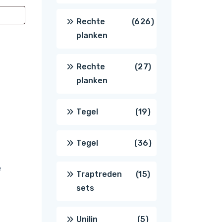
producten
626
Rechte
626
planken
producten
27
Rechte
27
planken
producten
19
Tegel
19
producten
36
Tegel
36
e
producten
15
Traptreden
15
sets
producten
5
Unilin
5