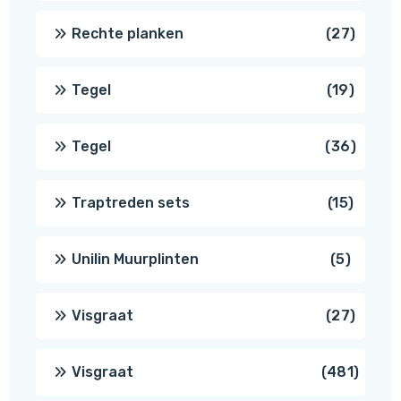
produ
27
Rechte planken
27
produ
19
Tegel
19
produc
36
Tegel
36
produ
15
Traptreden sets
15
produc
5
Unilin Muurplinten
5
produc
27
Visgraat
27
produ
481
Visgraat
481