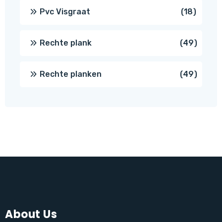
produc
18
Pvc Visgraat
18
produc
49
Rechte plank
49
produ
49
Rechte planken
49
produ
About Us