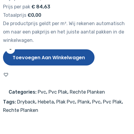
Prijs per pak
€
84,63
Totaalprijs
€0,00
De productprijs geldt per m². Wij rekenen automatisch
om naar een pakprijs en het juiste aantal pakken in de
winkelwagen.
-
Hebeta
Toevoegen Aan Winkelwagen
Clermont
XL
Plank
54824
Categories:
Pvc
,
Pvc Plak
,
Rechte Planken
aantal
Tags:
Dryback
,
Hebeta
,
Plak Pvc
,
Plank
,
Pvc
,
Pvc Plak
,
Rechte Planken