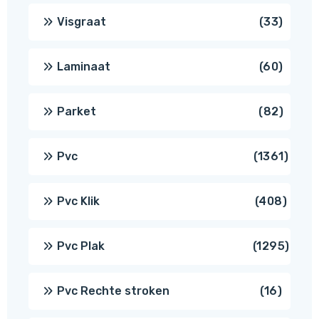
produ
33
Visgraat
33
produ
60
Laminaat
60
produ
82
Parket
82
produ
1361
Pvc
1361
produ
408
Pvc Klik
408
produ
1295
Pvc Plak
1295
prod
16
Pvc Rechte stroken
16