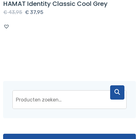
HAMAT Identity Classic Cool Grey
Oorspronkelijke
Huidige
€
43,95
€
37,95
prijs
prijs
was:
is:
€ 43,95.
€ 37,95.