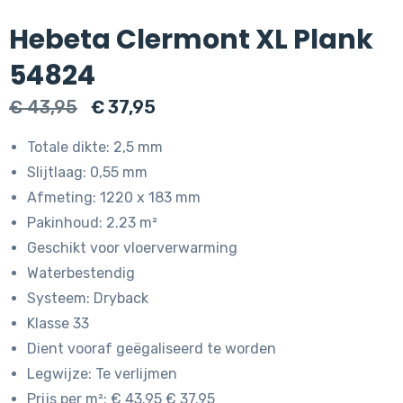
Hebeta Clermont XL Plank
54824
Oorspronkelijke
Huidige
€
43,95
€
37,95
prijs
prijs
Totale dikte: 2,5 mm
was:
is:
Slijtlaag: 0,55 mm
€ 43,95.
€ 37,95.
Afmeting: 1220 x 183 mm
Pakinhoud: 2.23 m²
Geschikt voor vloerverwarming
Waterbestendig
Systeem: Dryback
Klasse 33
Dient vooraf geëgaliseerd te worden
Legwijze: Te verlijmen
Prijs per m²: € 43.95 € 37.95