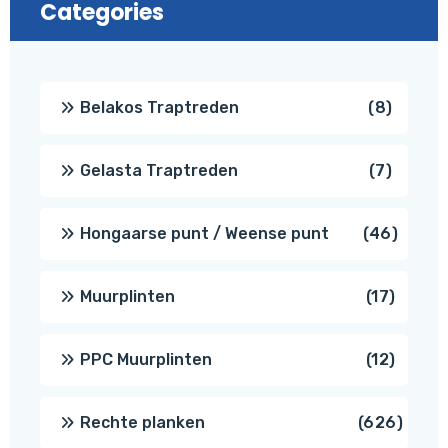
Categories
8
Belakos Traptreden
8
produc
7
Gelasta Traptreden
7
produc
46
Hongaarse punt / Weense punt
46
produ
17
Muurplinten
17
produc
12
PPC Muurplinten
12
produc
626
Rechte planken
626