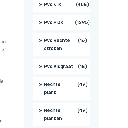
producten
408
Pvc Klik
408
producten
1295
Pvc Plak
1295
producten
16
Pvc Rechte
16
aan
stroken
oef
producten
18
Pvc Visgraat
18
producten
je
49
Rechte
49
plank
producten
49
Rechte
49
planken
om
producten