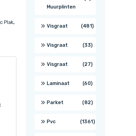
Muurplinten
producten
c Plak
,
481
Visgraat
481
producten
33
Visgraat
33
producten
27
Visgraat
27
producten
60
Laminaat
60
producten
82
Parket
82
t
producten
1361
Pvc
1361