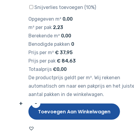
Snijverlies toevoegen (10%)
Opgegeven m²
0,00
m² per pak
2,23
Berekende m²
0,00
Benodigde pakken
0
Prijs per m²
€
37,95
Prijs per pak
€
84,63
Totaalprijs
€0,00
De productprijs geldt per m². Wij rekenen
automatisch om naar een pakprijs en het juist
aantal pakken in de winkelwagen.
+
-
Hebeta
Toevoegen Aan Winkelwagen
Naaldhout
4203
aantal