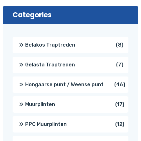
Categories
8
Belakos Traptreden
8
produc
7
Gelasta Traptreden
7
produc
46
Hongaarse punt / Weense punt
46
produ
17
Muurplinten
17
produc
12
PPC Muurplinten
12
produc