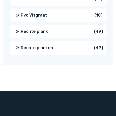
produc
18
Pvc Visgraat
18
produc
49
Rechte plank
49
produ
49
Rechte planken
49
produ