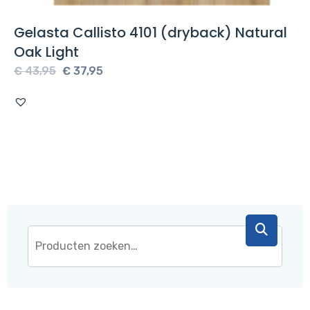
Gelasta Callisto 4101 (dryback) Natural
Oak Light
Oorspronkelijke
Huidige
€
43,95
€
37,95
prijs
prijs
was:
is:
€ 43,95.
€ 37,95.