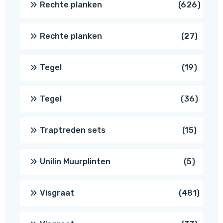
626
Rechte planken
626
produ
27
Rechte planken
27
produ
19
Tegel
19
produc
36
Tegel
36
produ
15
Traptreden sets
15
produc
5
Unilin Muurplinten
5
produc
481
Visgraat
481
produ