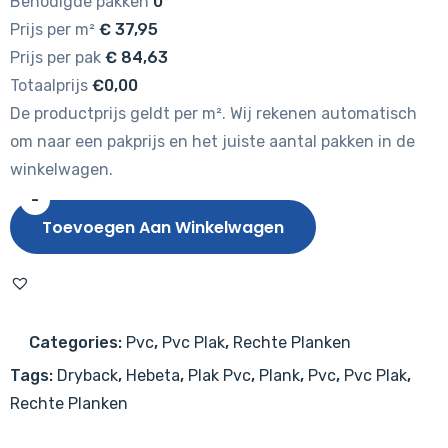
Benodigde pakken
0
Prijs per m²
€
37,95
Prijs per pak
€
84,63
Totaalprijs
€0,00
De productprijs geldt per m². Wij rekenen automatisch
om naar een pakprijs en het juiste aantal pakken in de
winkelwagen.
-
Hebeta
Toevoegen Aan Winkelwagen
Progress
XL
Plank
54818
Categories:
Pvc
,
Pvc Plak
,
Rechte Planken
aantal
Tags:
Dryback
,
Hebeta
,
Plak Pvc
,
Plank
,
Pvc
,
Pvc Plak
,
Rechte Planken