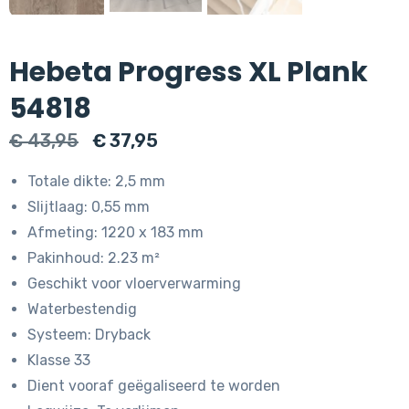
Hebeta Progress XL Plank
54818
Oorspronkelijke
Huidige
€
43,95
€
37,95
prijs
prijs
Totale dikte: 2,5 mm
was:
is:
Slijtlaag: 0,55 mm
€ 43,95.
€ 37,95.
Afmeting: 1220 x 183 mm
Pakinhoud: 2.23 m²
Geschikt voor vloerverwarming
Waterbestendig
Systeem: Dryback
Klasse 33
Dient vooraf geëgaliseerd te worden