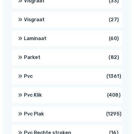
33
Visgraat
33
produ
27
Visgraat
27
produ
60
Laminaat
60
produ
82
Parket
82
produ
1361
Pvc
1361
produ
408
Pvc Klik
408
produ
1295
Pvc Plak
1295
prod
16
Pvc Rechte stroken
16