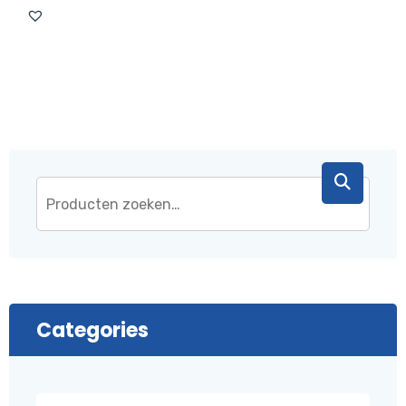
was:
is:
€ 43,95.
€ 37,95.
Categories