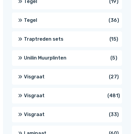
19
Tegel
19
produc
36
Tegel
36
produ
15
Traptreden sets
15
produc
5
Unilin Muurplinten
5
produc
27
Visgraat
27
produ
481
Visgraat
481
produ
33
Visgraat
33
produ
60
Laminaat
60