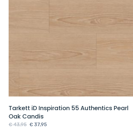
Tarkett iD Inspiration 55 Authentics Pearl
Oak Candis
Oorspronkelijke
Huidige
€
43,95
€
37,95
prijs
prijs