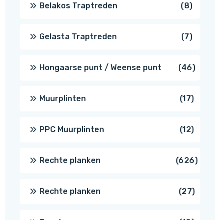
8
Belakos Traptreden
8
produc
7
Gelasta Traptreden
7
produc
46
Hongaarse punt / Weense punt
46
produ
17
Muurplinten
17
produc
12
PPC Muurplinten
12
produc
626
Rechte planken
626
produ
27
Rechte planken
27
produ