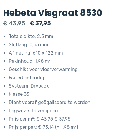
Hebeta Visgraat 8530
Oorspronkelijke
Huidige
€
43,95
€
37,95
prijs
prijs
Totale dikte: 2,5 mm
was:
is:
Slijtlaag: 0,55 mm
€ 43,95.
€ 37,95.
Afmeting: 610 x 122 mm
Pakinhoud: 1.98 m²
Geschikt voor vloerverwarming
Waterbestendig
Systeem: Dryback
Klasse 33
Dient vooraf geëgaliseerd te worden
Legwijze: Te verlijmen
Prijs per m²: € 43.95 € 37.95
Prijs per pak: € 75.14 (= 1.98 m²)