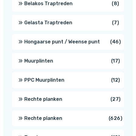
8
Belakos Traptreden
8
produc
7
Gelasta Traptreden
7
produc
46
Hongaarse punt / Weense punt
46
produ
17
Muurplinten
17
produc
12
PPC Muurplinten
12
produc
27
Rechte planken
27
produ
626
Rechte planken
626
produ