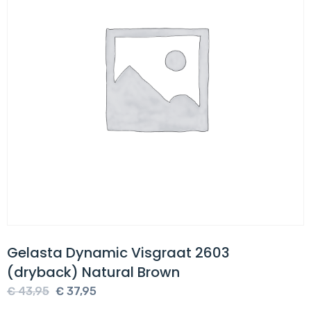
Gelasta Dynamic Visgraat 2603
(dryback) Natural Brown
Oorspronkelijke
Huidige
€
43,95
€
37,95
prijs
prijs