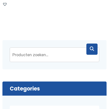
was:
is:
€ 43,95.
€ 37,95.
Categories