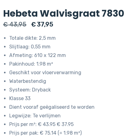
Hebeta Walvisgraat 7830
Oorspronkelijke
Huidige
€
43,95
€
37,95
prijs
prijs
Totale dikte: 2,5 mm
was:
is:
Slijtlaag: 0,55 mm
€ 43,95.
€ 37,95.
Afmeting: 610 x 122 mm
Pakinhoud: 1.98 m²
Geschikt voor vloerverwarming
Waterbestendig
Systeem: Dryback
Klasse 33
Dient vooraf geëgaliseerd te worden
Legwijze: Te verlijmen
Prijs per m²: € 43.95 € 37.95
Prijs per pak: € 75.14 (= 1.98 m²)