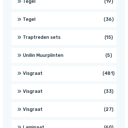
19
Tegel
19
produc
36
Tegel
36
produ
15
Traptreden sets
15
produc
5
Unilin Muurplinten
5
produc
481
Visgraat
481
produ
33
Visgraat
33
produ
27
Visgraat
27
produ
60
Laminaat
60