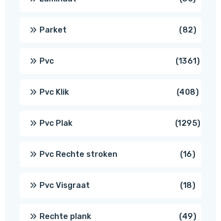
produ
82
Parket
82
produ
1361
Pvc
1361
produ
408
Pvc Klik
408
produ
1295
Pvc Plak
1295
prod
16
Pvc Rechte stroken
16
produc
18
Pvc Visgraat
18
produc
49
Rechte plank
49