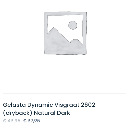
Gelasta Dynamic Visgraat 2602
(dryback) Natural Dark
Oorspronkelijke
Huidige
€
43,95
€
37,95
prijs
prijs