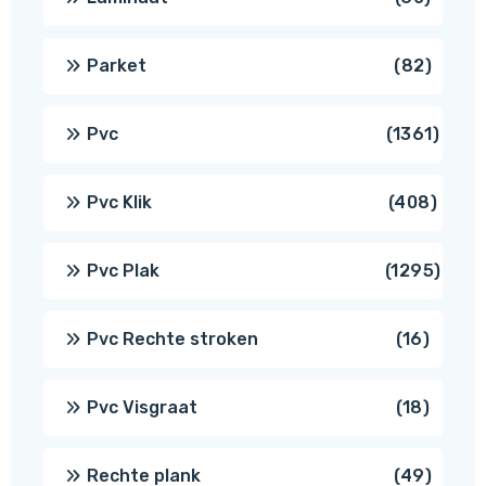
produ
82
Parket
82
produ
1361
Pvc
1361
produ
408
Pvc Klik
408
produ
1295
Pvc Plak
1295
prod
16
Pvc Rechte stroken
16
produc
18
Pvc Visgraat
18
produc
49
Rechte plank
49