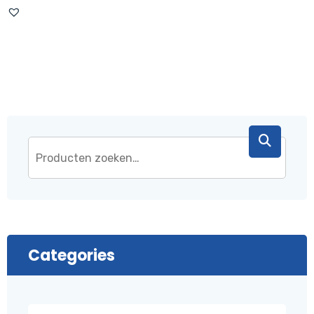
was:
is:
€ 43,95.
€ 37,95.
Categories