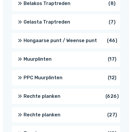
8
Belakos Traptreden
8
produc
7
Gelasta Traptreden
7
produc
46
Hongaarse punt / Weense punt
46
produ
17
Muurplinten
17
produc
12
PPC Muurplinten
12
produc
626
Rechte planken
626
produ
27
Rechte planken
27
produ