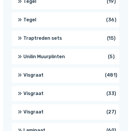
19
Tegel
19
produc
36
Tegel
36
produ
15
Traptreden sets
15
produc
5
Unilin Muurplinten
5
produc
481
Visgraat
481
produ
33
Visgraat
33
produ
27
Visgraat
27
produ
60
Laminaat
60