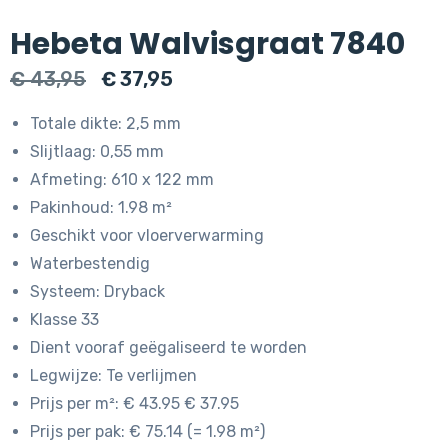
Hebeta Walvisgraat 7840
Oorspronkelijke
Huidige
€
43,95
€
37,95
prijs
prijs
Totale dikte: 2,5 mm
was:
is:
Slijtlaag: 0,55 mm
€ 43,95.
€ 37,95.
Afmeting: 610 x 122 mm
Pakinhoud: 1.98 m²
Geschikt voor vloerverwarming
Waterbestendig
Systeem: Dryback
Klasse 33
Dient vooraf geëgaliseerd te worden
Legwijze: Te verlijmen
Prijs per m²: € 43.95 € 37.95
Prijs per pak: € 75.14 (= 1.98 m²)