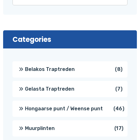
Categories
8
Belakos Traptreden
8
produc
7
Gelasta Traptreden
7
produc
46
Hongaarse punt / Weense punt
46
produ
17
Muurplinten
17