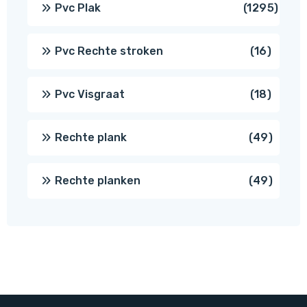
1295
Pvc Plak
1295
prod
16
Pvc Rechte stroken
16
produc
18
Pvc Visgraat
18
produc
49
Rechte plank
49
produ
49
Rechte planken
49
produ