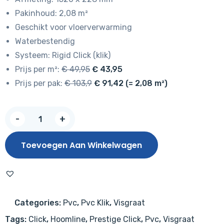
Pakinhoud: 2,08 m²
Geschikt voor vloerverwarming
Waterbestendig
Systeem: Rigid Click (klik)
Prijs per m²:
€ 49,95
€ 43,95
Prijs per pak:
€ 103,9
€ 91,42 (= 2,08 m²)
Hoomline
-
+
Prestige
Rigid
Toevoegen Aan Winkelwagen
Click
plank
Imperia
5052
Categories:
Pvc
,
Pvc Klik
,
Visgraat
aantal
Tags:
Click
,
Hoomline
,
Prestige Click
,
Pvc
,
Visgraat