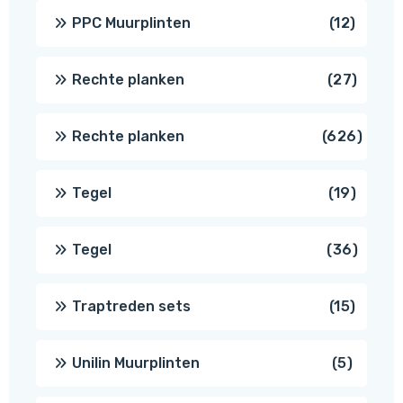
produc
12
PPC Muurplinten
12
produc
27
Rechte planken
27
produ
626
Rechte planken
626
produ
19
Tegel
19
produc
36
Tegel
36
produ
15
Traptreden sets
15
produc
5
Unilin Muurplinten
5