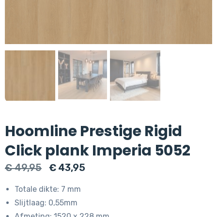
Hoomline Prestige Rigid
Click plank Imperia 5052
Oorspronkelijke
Huidige
€
49,95
€
43,95
prijs
prijs
Totale dikte: 7 mm
was:
is:
Slijtlaag: 0,55mm
€ 49,95.
€ 43,95.
Afmeting: 1520 x 228 mm