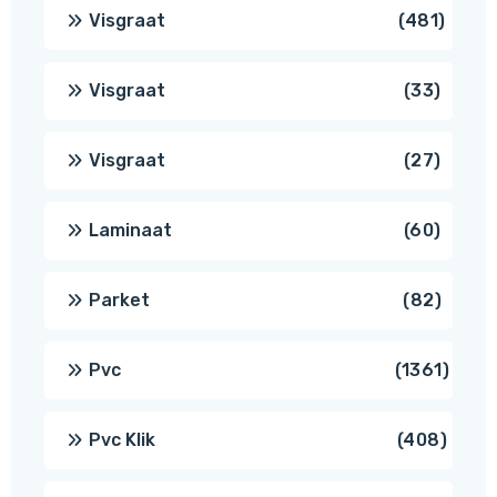
produc
481
Visgraat
481
produ
33
Visgraat
33
produ
27
Visgraat
27
produ
60
Laminaat
60
produ
82
Parket
82
produ
1361
Pvc
1361
produ
408
Pvc Klik
408
produ