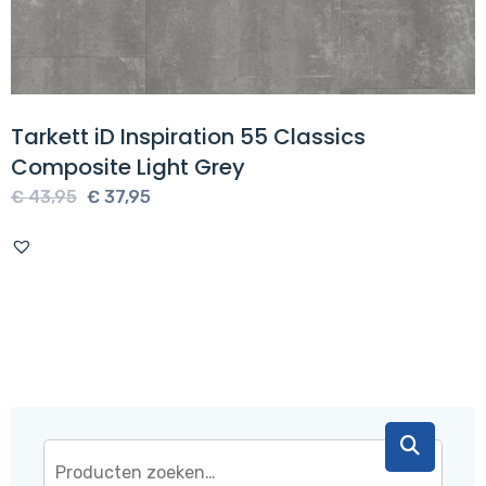
Tarkett iD Inspiration 55 Classics
Composite Light Grey
Oorspronkelijke
Huidige
€
43,95
€
37,95
prijs
prijs
was:
is:
€ 43,95.
€ 37,95.