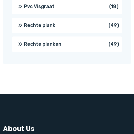
produc
18
Pvc Visgraat
18
produc
49
Rechte plank
49
produ
49
Rechte planken
49
produ
About Us