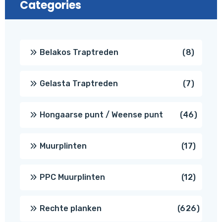
Categories
8
Belakos Traptreden
8
produc
7
Gelasta Traptreden
7
produc
46
Hongaarse punt / Weense punt
46
produ
17
Muurplinten
17
produc
12
PPC Muurplinten
12
produc
626
Rechte planken
626