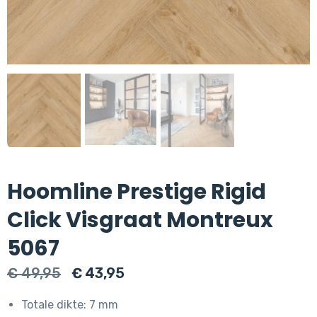
Hoomline Prestige Rigid
Click Visgraat Montreux
5067
Oorspronkelijke
Huidige
€
49,95
€
43,95
prijs
prijs
Totale dikte: 7 mm
was:
is: