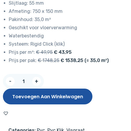
Slijtlaag: 55 mm
€ 49,95.
€ 43,95.
Afmeting: 750 x 150 mm
Pakinhoud: 35,0 m²
Geschikt voor vloerverwarming
Waterbestendig
Systeem: Rigid Click (klik)
Prijs per m²:
€ 49,95
€ 43,95
Prijs per pak:
€ 1748,25
€ 1538,25 (= 35,0 m²)
Hoomline
-
+
Prestige
Rigid
Toevoegen Aan Winkelwagen
Click
Visgraat
Montreux
5067
Categories:
Pvc
,
Pvc Klik
,
Visgraat