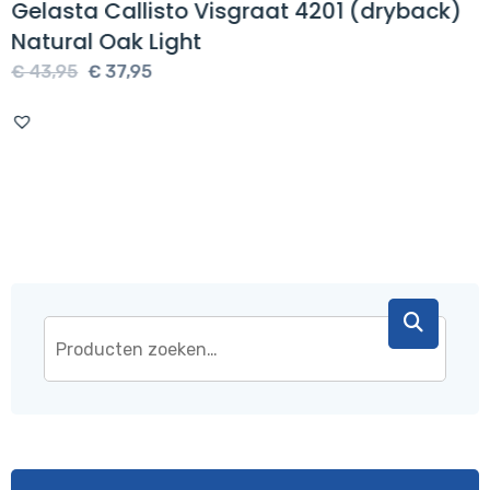
Gelasta Callisto Visgraat 4201 (dryback)
Natural Oak Light
Oorspronkelijke
Huidige
€
43,95
€
37,95
prijs
prijs
was:
is:
€ 43,95.
€ 37,95.