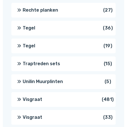
produ
27
Rechte planken
27
produ
36
Tegel
36
produ
19
Tegel
19
produc
15
Traptreden sets
15
produc
5
Unilin Muurplinten
5
produc
481
Visgraat
481
produ
33
Visgraat
33