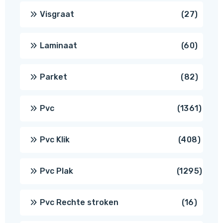
produ
27
Visgraat
27
produ
60
Laminaat
60
produ
82
Parket
82
produ
1361
Pvc
1361
produ
408
Pvc Klik
408
produ
1295
Pvc Plak
1295
prod
16
Pvc Rechte stroken
16