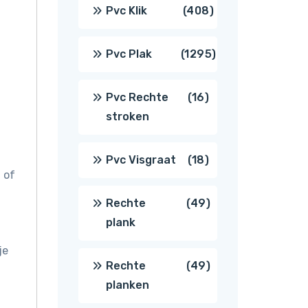
producten
408
Pvc Klik
408
producten
1295
Pvc Plak
1295
producten
16
Pvc Rechte
16
stroken
producten
18
Pvc Visgraat
18
 of
producten
49
Rechte
49
plank
producten
je
49
Rechte
49
planken
producten