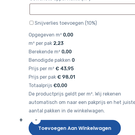
Snijverlies toevoegen (10%)
Opgegeven m²
0,00
m² per pak
2,23
Berekende m²
0,00
Benodigde pakken
0
Prijs per m²
€
43,95
Prijs per pak
€
98,01
Totaalprijs
€0,00
De productprijs geldt per m². Wij rekenen
automatisch om naar een pakprijs en het juist
aantal pakken in de winkelwagen.
+
-
Gelasta
Toevoegen Aan Winkelwagen
Ceres