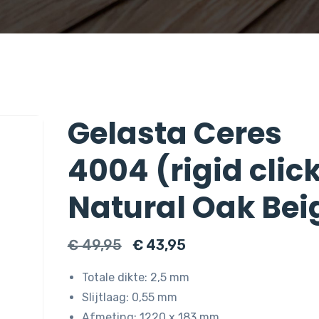
Gelasta Ceres
4004 (rigid clic
Natural Oak Bei
Oorspronkelijke
Huidige
€
49,95
€
43,95
prijs
prijs
Totale dikte: 2,5 mm
was:
is:
Slijtlaag: 0,55 mm
€ 49,95.
€ 43,95.
Afmeting: 1220 x 183 mm