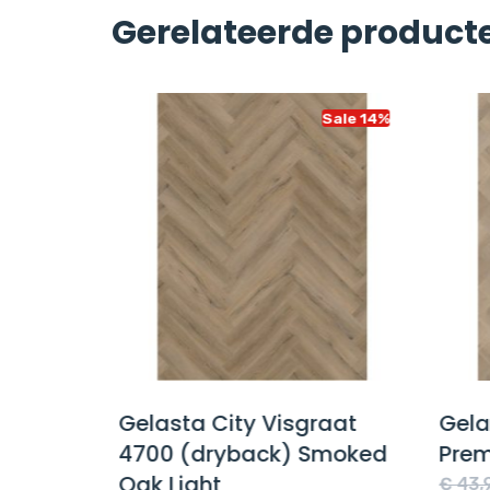
Gerelateerde product
Sale 14%
Sale 14%
on 55
Gelasta City Visgraat
Gelas
4700 (dryback) Smoked
Prem
Oak Light
e
€
43,9