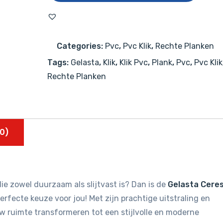
4004
(rigid
click)
Categories:
Pvc
,
Pvc Klik
,
Rechte Planken
Natural
Tags:
Gelasta
,
Klik
,
Klik Pvc
,
Plank
,
Pvc
,
Pvc Klik
Oak
Rechte Planken
Beige
aantal
0)
ie zowel duurzaam als slijtvast is? Dan is de
Gelasta Cere
erfecte keuze voor jou! Met zijn prachtige uitstraling en
uw ruimte transformeren tot een stijlvolle en moderne