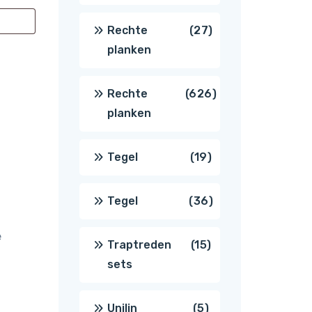
producten
27
Rechte
27
planken
producten
626
Rechte
626
planken
producten
19
Tegel
19
producten
36
Tegel
36
e
producten
15
Traptreden
15
sets
producten
5
Unilin
5