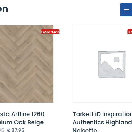
en
Sale 14%
Sa
ta Artline 1260
Tarkett iD Inspiratio
ium Oak Beige
Authentics Highland
Noisette
Oorspronkelijke
Huidige
5
€
37,95