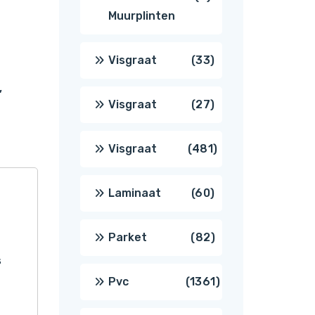
Muurplinten
producten
33
Visgraat
33
,
producten
27
Visgraat
27
producten
481
Visgraat
481
producten
60
Laminaat
60
producten
82
Parket
82
s
producten
1361
Pvc
1361