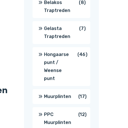
8
Belakos
8
Traptreden
producten
7
Gelasta
7
Traptreden
producten
46
Hongaarse
46
punt /
producten
Weense
punt
en
17
Muurplinten
17
producten
12
PPC
12
Muurplinten