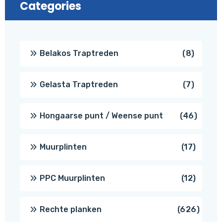
Categories
8
Belakos Traptreden
8
produc
7
Gelasta Traptreden
7
produc
46
Hongaarse punt / Weense punt
46
produ
17
Muurplinten
17
produc
12
PPC Muurplinten
12
produc
626
Rechte planken
626