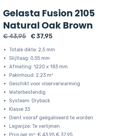
Gelasta Fusion 2105
Natural Oak Brown
Oorspronkelijke
Huidige
€
43,95
€
37,95
prijs
prijs
Totale dikte: 2,5 mm
was:
is:
Slijtlaag: 0,55 mm
€ 43,95.
€ 37,95.
Afmeting: 1220 x 183 mm
Pakinhoud: 2.23 m²
Geschikt voor vloerverwarming
Waterbestendig
Systeem: Dryback
Klasse 33
Dient vooraf geëgaliseerd te worden
Legwijze: Te verlijmen
Prijs per m²: € 43.95 € 37.95