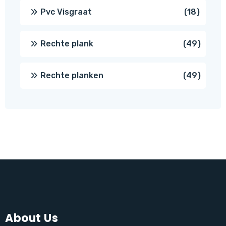
produc
18
Pvc Visgraat
18
produc
49
Rechte plank
49
produ
49
Rechte planken
49
produ
About Us