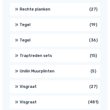
produ
27
Rechte planken
27
produ
19
Tegel
19
produc
36
Tegel
36
produ
15
Traptreden sets
15
produc
5
Unilin Muurplinten
5
produc
27
Visgraat
27
produ
481
Visgraat
481