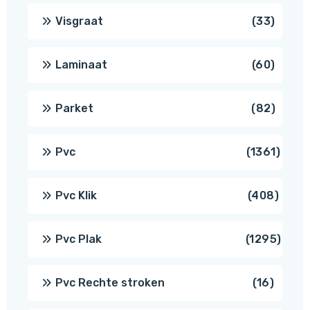
produ
33
Visgraat
33
produ
60
Laminaat
60
produ
82
Parket
82
produ
1361
Pvc
1361
produ
408
Pvc Klik
408
produ
1295
Pvc Plak
1295
prod
16
Pvc Rechte stroken
16