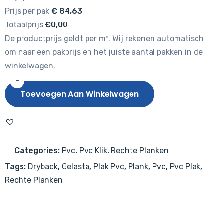
Prijs per pak
€
84,63
Totaalprijs
€0,00
De productprijs geldt per m². Wij rekenen automatisch
om naar een pakprijs en het juiste aantal pakken in de
winkelwagen.
-
Gelasta
Toevoegen Aan Winkelwagen
Fusion
2105
Natural
Oak
Categories:
Pvc
,
Pvc Klik
,
Rechte Planken
Brown
Tags:
Dryback
,
Gelasta
,
Plak Pvc
,
Plank
,
Pvc
,
Pvc Plak
,
aantal
Rechte Planken