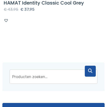
HAMAT Identity Classic Cool Grey
Oorspronkelijke
Huidige
€
43,95
€
37,95
prijs
prijs
was:
is:
€ 43,95.
€ 37,95.