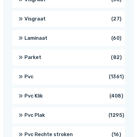
produ
27
Visgraat
27
produ
60
Laminaat
60
produ
82
Parket
82
produ
1361
Pvc
1361
produ
408
Pvc Klik
408
produ
1295
Pvc Plak
1295
prod
16
Pvc Rechte stroken
16