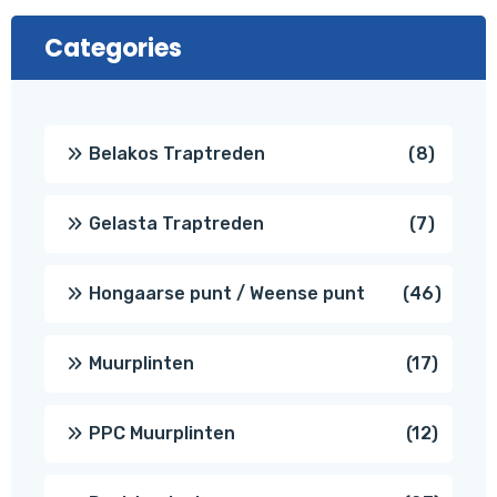
Categories
8
Belakos Traptreden
8
produc
7
Gelasta Traptreden
7
produc
46
Hongaarse punt / Weense punt
46
produ
17
Muurplinten
17
produc
12
PPC Muurplinten
12
produc