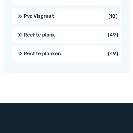
produc
18
Pvc Visgraat
18
produc
49
Rechte plank
49
produ
49
Rechte planken
49
produ