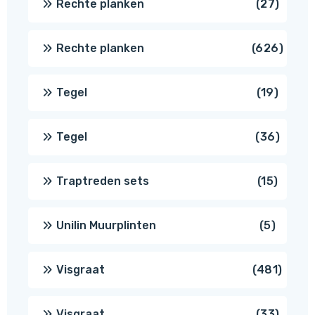
27
Rechte planken
27
produ
626
Rechte planken
626
produ
19
Tegel
19
produc
36
Tegel
36
produ
15
Traptreden sets
15
produc
5
Unilin Muurplinten
5
produc
481
Visgraat
481
produ
33
Visgraat
33