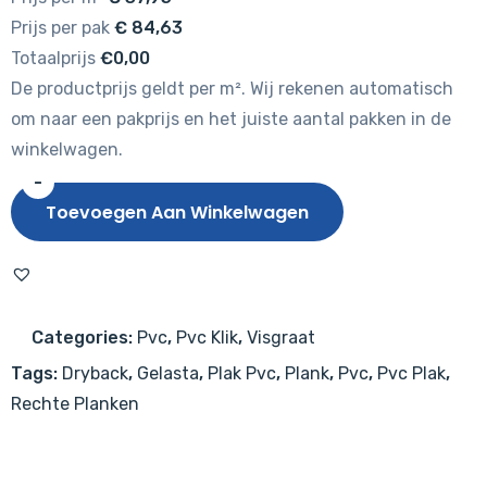
Prijs per pak
€
84,63
Totaalprijs
€0,00
De productprijs geldt per m². Wij rekenen automatisch
om naar een pakprijs en het juiste aantal pakken in de
winkelwagen.
-
Gelasta
Toevoegen Aan Winkelwagen
Vario
5400
Prestige
Oak
Categories:
Pvc
,
Pvc Klik
,
Visgraat
Natural
Tags:
Dryback
,
Gelasta
,
Plak Pvc
,
Plank
,
Pvc
,
Pvc Plak
,
aantal
Rechte Planken