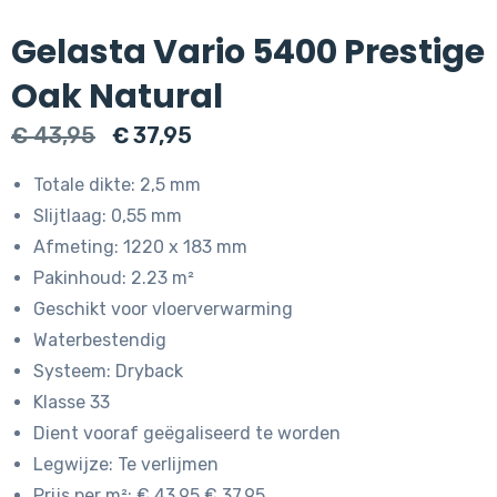
Gelasta Vario 5400 Prestige
Oak Natural
Oorspronkelijke
Huidige
€
43,95
€
37,95
prijs
prijs
Totale dikte: 2,5 mm
was:
is:
Slijtlaag: 0,55 mm
€ 43,95.
€ 37,95.
Afmeting: 1220 x 183 mm
Pakinhoud: 2.23 m²
Geschikt voor vloerverwarming
Waterbestendig
Systeem: Dryback
Klasse 33
Dient vooraf geëgaliseerd te worden
Legwijze: Te verlijmen
Prijs per m²: € 43.95 € 37.95