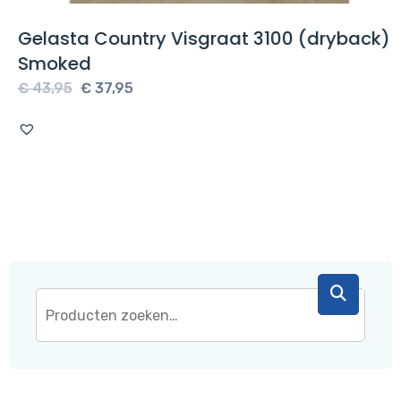
Gelasta Country Visgraat 3100 (dryback)
Smoked
Oorspronkelijke
Huidige
€
43,95
€
37,95
prijs
prijs
was:
is:
€ 43,95.
€ 37,95.