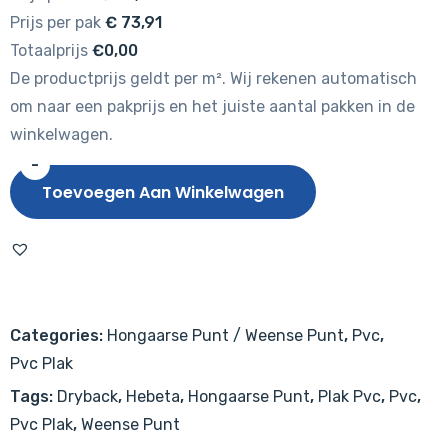
Prijs per pak
€
73,91
Totaalprijs
€0,00
De productprijs geldt per m². Wij rekenen automatisch
om naar een pakprijs en het juiste aantal pakken in de
winkelwagen.
-
Hebeta
Toevoegen Aan Winkelwagen
Hongaarse
punt
7830
aantal
Categories:
Hongaarse Punt / Weense Punt
,
Pvc
,
Pvc Plak
Tags:
Dryback
,
Hebeta
,
Hongaarse Punt
,
Plak Pvc
,
Pvc
,
Pvc Plak
,
Weense Punt