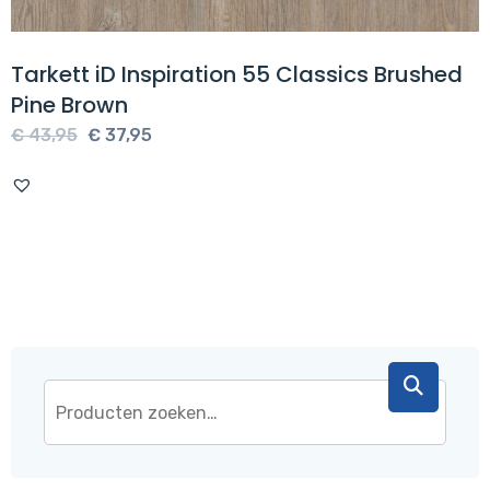
Tarkett iD Inspiration 55 Classics Brushed
Pine Brown
Oorspronkelijke
Huidige
€
43,95
€
37,95
prijs
prijs
was:
is:
€ 43,95.
€ 37,95.