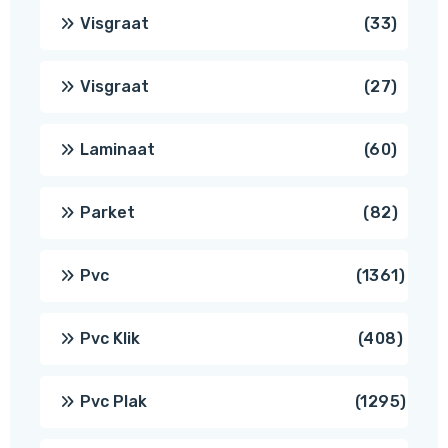
produ
33
Visgraat
33
produ
27
Visgraat
27
produ
60
Laminaat
60
produ
82
Parket
82
produ
1361
Pvc
1361
produ
408
Pvc Klik
408
produ
1295
Pvc Plak
1295