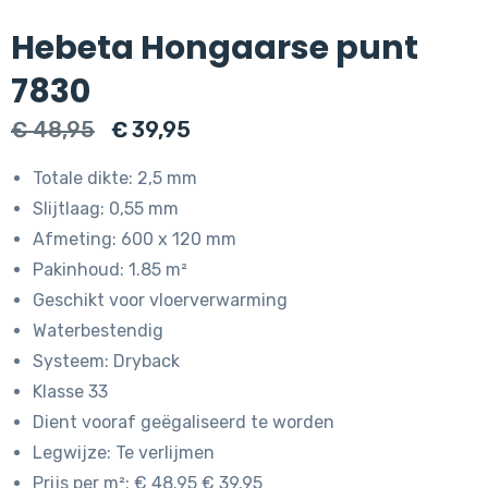
Hebeta Hongaarse punt
7830
Oorspronkelijke
Huidige
€
48,95
€
39,95
prijs
prijs
Totale dikte: 2,5 mm
was:
is:
Slijtlaag: 0,55 mm
€ 48,95.
€ 39,95.
Afmeting: 600 x 120 mm
Pakinhoud: 1.85 m²
Geschikt voor vloerverwarming
Waterbestendig
Systeem: Dryback
Klasse 33
Dient vooraf geëgaliseerd te worden
Legwijze: Te verlijmen
Prijs per m²: € 48.95 € 39.95