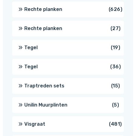
produc
626
Rechte planken
626
produ
27
Rechte planken
27
produ
19
Tegel
19
produc
36
Tegel
36
produ
15
Traptreden sets
15
produc
5
Unilin Muurplinten
5
produc
481
Visgraat
481