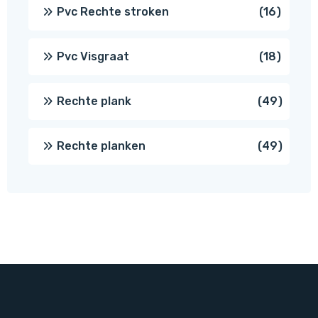
prod
16
Pvc Rechte stroken
16
produc
18
Pvc Visgraat
18
produc
49
Rechte plank
49
produ
49
Rechte planken
49
produ