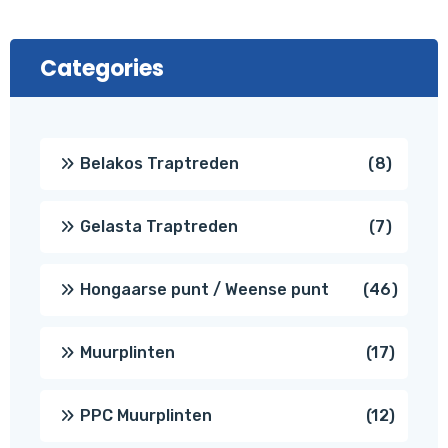
Categories
8
Belakos Traptreden
8
produc
7
Gelasta Traptreden
7
produc
46
Hongaarse punt / Weense punt
46
produ
17
Muurplinten
17
produc
12
PPC Muurplinten
12