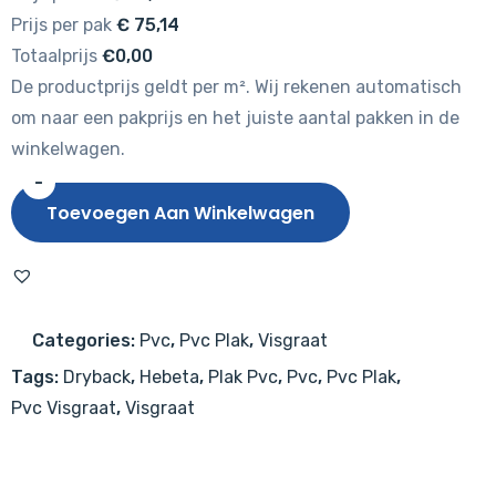
Prijs per pak
€
75,14
Totaalprijs
€0,00
De productprijs geldt per m². Wij rekenen automatisch
om naar een pakprijs en het juiste aantal pakken in de
winkelwagen.
-
Hebeta
Toevoegen Aan Winkelwagen
Largo
Visgraat
XL
77811
Categories:
Pvc
,
Pvc Plak
,
Visgraat
aantal
Tags:
Dryback
,
Hebeta
,
Plak Pvc
,
Pvc
,
Pvc Plak
,
Pvc Visgraat
,
Visgraat