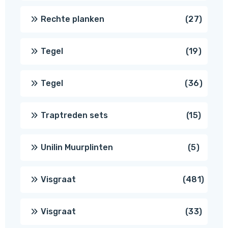
produ
27
Rechte planken
27
produ
19
Tegel
19
produc
36
Tegel
36
produ
15
Traptreden sets
15
produc
5
Unilin Muurplinten
5
produc
481
Visgraat
481
produ
33
Visgraat
33