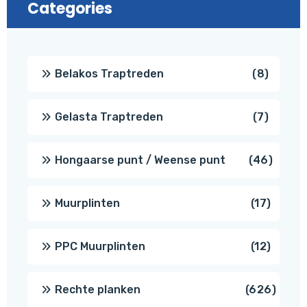
Categories
8
Belakos Traptreden
8
produc
7
Gelasta Traptreden
7
produc
46
Hongaarse punt / Weense punt
46
produ
17
Muurplinten
17
produc
12
PPC Muurplinten
12
produc
626
Rechte planken
626