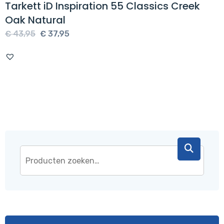
Tarkett iD Inspiration 55 Classics Creek
Oak Natural
Oorspronkelijke
Huidige
€
43,95
€
37,95
prijs
prijs
was:
is:
€ 43,95.
€ 37,95.