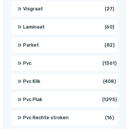
produ
27
Visgraat
27
produ
60
Laminaat
60
produ
82
Parket
82
produ
1361
Pvc
1361
produ
408
Pvc Klik
408
produ
1295
Pvc Plak
1295
prod
16
Pvc Rechte stroken
16