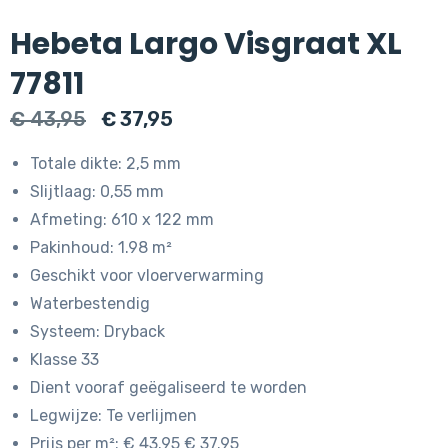
Hebeta Largo Visgraat XL
77811
Oorspronkelijke
Huidige
€
43,95
€
37,95
prijs
prijs
Totale dikte: 2,5 mm
was:
is:
Slijtlaag: 0,55 mm
€ 43,95.
€ 37,95.
Afmeting: 610 x 122 mm
Pakinhoud: 1.98 m²
Geschikt voor vloerverwarming
Waterbestendig
Systeem: Dryback
Klasse 33
Dient vooraf geëgaliseerd te worden
Legwijze: Te verlijmen
Prijs per m²: € 43.95 € 37.95