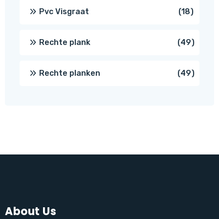
produc
18
Pvc Visgraat
18
produc
49
Rechte plank
49
produ
49
Rechte planken
49
produ
About Us