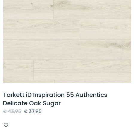
Tarkett iD Inspiration 55 Authentics
Delicate Oak Sugar
Oorspronkelijke
Huidige
€
43,95
€
37,95
prijs
prijs
was:
is: