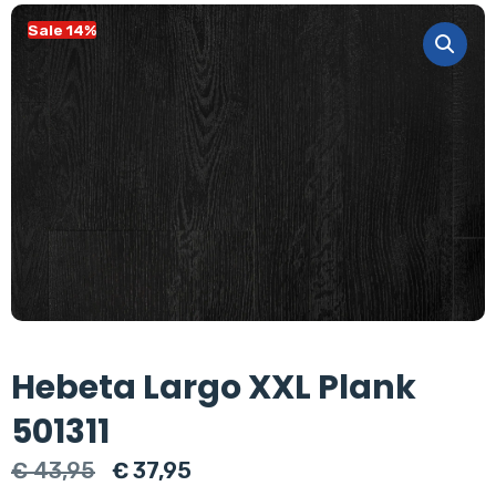
Sale 14%
Hebeta Largo XXL Plank
501311
Oorspronkelijke
Huidige
€
43,95
€
37,95