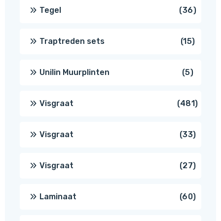
produc
36
Tegel
36
produ
15
Traptreden sets
15
produc
5
Unilin Muurplinten
5
produc
481
Visgraat
481
produ
33
Visgraat
33
produ
27
Visgraat
27
produ
60
Laminaat
60