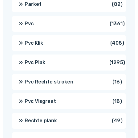
produ
82
Parket
82
produ
1361
Pvc
1361
produ
408
Pvc Klik
408
produ
1295
Pvc Plak
1295
prod
16
Pvc Rechte stroken
16
produc
18
Pvc Visgraat
18
produc
49
Rechte plank
49
produ