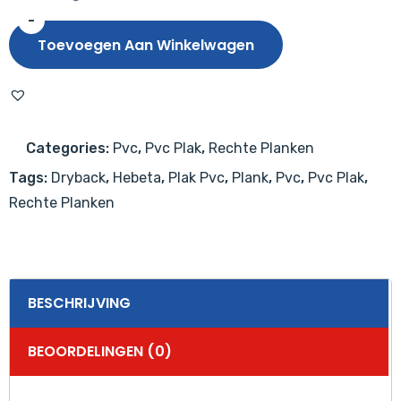
-
Hebeta
Toevoegen Aan Winkelwagen
Largo
XXL
Plank
501311
Categories:
Pvc
,
Pvc Plak
,
Rechte Planken
aantal
Tags:
Dryback
,
Hebeta
,
Plak Pvc
,
Plank
,
Pvc
,
Pvc Plak
,
Rechte Planken
BESCHRIJVING
BEOORDELINGEN (0)