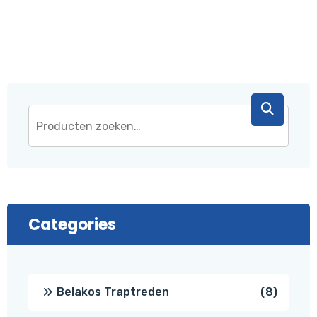
€ 43,95.
€ 37,95.
Categories
8
Belakos Traptreden
8