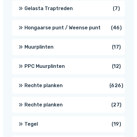
produc
7
Gelasta Traptreden
7
produc
46
Hongaarse punt / Weense punt
46
produ
17
Muurplinten
17
produc
12
PPC Muurplinten
12
produc
626
Rechte planken
626
produ
27
Rechte planken
27
produ
19
Tegel
19