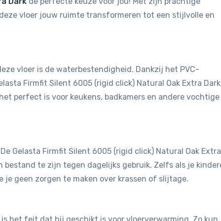
tra Dark
de perfecte keuze voor jou! Met zijn prachtige
deze vloer jouw ruimte transformeren tot een stijlvolle en
eze vloer is de waterbestendigheid. Dankzij het PVC-
lasta Firmfit Silent 6005 (rigid click) Natural Oak Extra Dark
het perfect is voor keukens, badkamers en andere vochtige
 De Gelasta Firmfit Silent 6005 (rigid click) Natural Oak Extra
bestand te zijn tegen dagelijks gebruik. Zelfs als je kinde
e je geen zorgen te maken over krassen of slijtage.
is het feit dat hij geschikt is voor vloerverwarming. Zo kun 