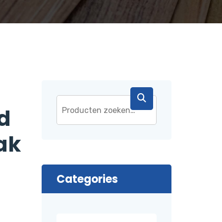
id
ak
Categories