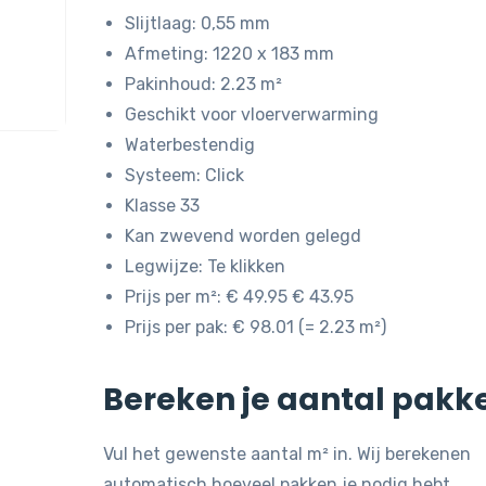
was:
is:
Slijtlaag: 0,55 mm
€ 49,95.
€ 43,95.
Afmeting: 1220 x 183 mm
Pakinhoud: 2.23 m²
Geschikt voor vloerverwarming
Waterbestendig
Systeem: Click
Klasse 33
Kan zwevend worden gelegd
Legwijze: Te klikken
Prijs per m²: € 49.95 € 43.95
Prijs per pak: € 98.01 (= 2.23 m²)
Bereken je aantal pakk
Vul het gewenste aantal m² in. Wij berekenen
automatisch hoeveel pakken je nodig hebt.