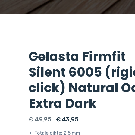
Gelasta Firmfit
Silent 6005 (rig
click) Natural O
Extra Dark
Oorspronkelijke
Huidige
€
49,95
€
43,95
prijs
prijs
Totale dikte: 2,5 mm