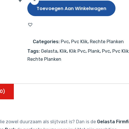
+
-
Gelasta
Toevoegen Aan Winkelwagen
Firmfit
Silent
6005
(rigid
Categories:
Pvc
,
Pvc Klik
,
Rechte Planken
click)
Tags:
Gelasta
,
Klik
,
Klik Pvc
,
Plank
,
Pvc
,
Pvc Klik
Natural
Rechte Planken
Oak
Extra
Dark
aantal
0)
ie zowel duurzaam als slijtvast is? Dan is de
Gelasta Firmfi