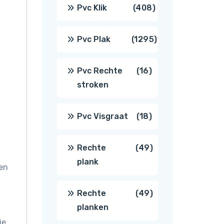
producten
408
Pvc Klik
408
producten
1295
Pvc Plak
1295
producten
16
Pvc Rechte
16
stroken
producten
18
Pvc Visgraat
18
producten
49
Rechte
49
plank
ren
producten
49
Rechte
49
planken
producten
je