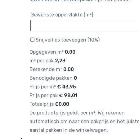
Gewenste oppervlakte (m²)
Snijverlies toevoegen (10%)
Opgegeven m²
0,00
m² per pak
2,23
Berekende m²
0,00
Benodigde pakken
0
Prijs per m²
€
43,95
Prijs per pak
€
98,01
Totaalprijs
€0,00
De productprijs geldt per m². Wij rekenen
automatisch om naar een pakprijs en het juist
aantal pakken in de winkelwagen.