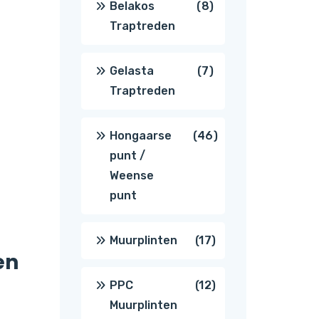
8
Belakos
8
Traptreden
producten
7
Gelasta
7
Traptreden
producten
46
Hongaarse
46
punt /
producten
Weense
punt
17
Muurplinten
17
en
producten
12
PPC
12
Muurplinten