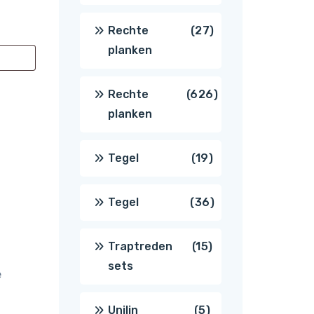
producten
27
Rechte
27
planken
producten
626
Rechte
626
planken
producten
19
Tegel
19
producten
36
Tegel
36
producten
15
Traptreden
15
sets
e
producten
5
Unilin
5