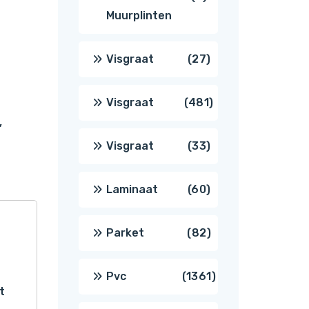
Muurplinten
producten
27
Visgraat
27
producten
481
Visgraat
481
,
producten
33
Visgraat
33
producten
60
Laminaat
60
producten
82
Parket
82
producten
1361
Pvc
1361
t